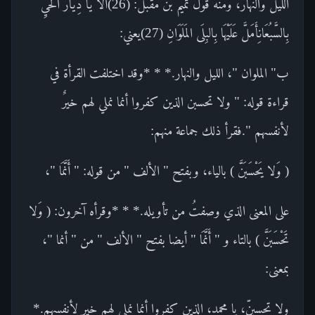
الليل والنهار، ومنه قول تميم بن مقبل: (26)أَلا يَا دِيَارَ الحَيِّ
بِالسَّبُعَانِأَمَلَّ عَلَيْهَا بِالبِلَى المَلَوَانِ (27)يعني:
ب" الملوان "، الليل والنهار.* * *وقد اختلفت القرأة في
قراءة قوله: " ولا تحسبن الذين كفروا أنما نملي لهم خيرٌ
لأنفسهم ".فقرأ ذلك جماعة منهم:
( وَلا يَحْسَبَنَّ ) بالياء، وبفتح " الألف " من قوله: " أَنَّمَا "،
على المعنى الذي وصفتُ من تأويله.* * *وقرأه آخرون: ( وَلا
تَحْسَبَنَّ ) بالتاء و " أَنَّمَا " أيضا بفتح " الألف " من " أنما "،
بمعنى:
ولا تحسبنّ، يا محمد، الذين كفروا أنما نملي لهم خير لأنفسهم.*