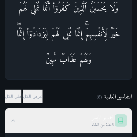
وَلَا یَحۡسَبَنَّ ٱلَّذِینَ كَفَرُوۤا۟ أَنَّمَا نُمۡلِی لَهُمۡ
خَیۡرࣱ لِّأَنفُسِهِمۡۚ إِنَّمَا نُمۡلِی لَهُمۡ لِیَزۡدَادُوۤا۟ إِثۡمࣰاۖ
وَلَهُمۡ عَذَابࣱ مُّهِینࣱ
التفاسير العلمية
|
عرض الكل
طي الكل
)
8
(
التفسير الميسر
نخبة من العلماء