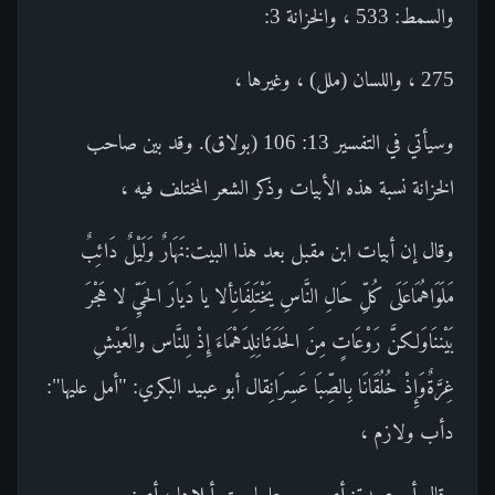
والسمط: 533 ، والخزانة 3:
275 ، واللسان (ملل) ، وغيرها ،
وسيأتي في التفسير 13: 106 (بولاق). وقد بين صاحب
الخزانة نسبة هذه الأبيات وذكر الشعر المختلف فيه ،
وقال إن أبيات ابن مقبل بعد هذا البيت:نَهَارٌ وَلَيْلٌ دَائِبٌ
مَلَوَاهُمَاعَلَى كُلِّ حَالِ النَّاسِ يَخْتَلِفَانِألا يا دَيارَ الحَيِّ لا هَجْرَ
بَيْننَاوَلكنَّ رَوْعَاتٍ مِنَ الحَدَثَانِلِدَهْمَاءَ إِذْ لِلنَّاس والعَيْشِ
غِرَّةٌوَإِذْ خُلُقَانَا بِالصِّبَا عَسِرَانِقال أبو عبيد البكري: "أمل عليها":
دأب ولازم ،
وقال أبو عبيدة: أي رجع عليها حتى أبلاها ، أي: