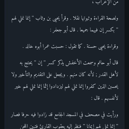
من الإعراب ،
ولصحة القراءة وثبوتها نقلا . وقرأ يحيى بن وثاب " إنما نملي لهم
" بكسر إن فيهما جميعا . قال أبو جعفر :
وقراءة يحيى حسنة . كما تقول : حسبت عمرا أبوه خالد .
قال أبو حاتم وسمعت الأخفش يذكر كسر " إن " يحتج به
لأهل القدر ; لأنه كان منهم . ويجعل على التقديم والتأخير ولا
يحسبن الذين كفروا إنما نملي لهم ليزدادوا إثما إنما نملي لهم خير
لأنفسهم . قال :
ورأيت في مصحف في المسجد الجامع قد زادوا فيه حرفا فصار
" إنما نملي لهم إيمانا " فنظر إليه يعقوب القارئ فتبين اللحن