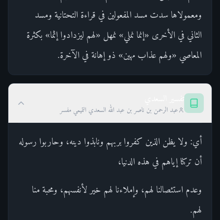
ومعمولاها سدت مسد المفعولين في قراءة التحتانية ومسد
الثاني في الأخرى «إنما نملي» نمهل «لهم ليزدادوا إثما» بكثرة
المعاصي «ولهم عذاب مهين» ذو إهانة في الآخرة.
تفسير السعدي
عبد الرحمن بن ناصر بن عبد الله السعدي التميمي مفسر
أي: ولا يظن الذين كفروا بربهم ونابذوا دينه، وحاربوا رسوله
أن تركنا إياهم في هذه الدنيا،
وعدم استئصالنا لهم، وإملاءنا لهم خير لأنفسهم، ومحبة منا
لهم.