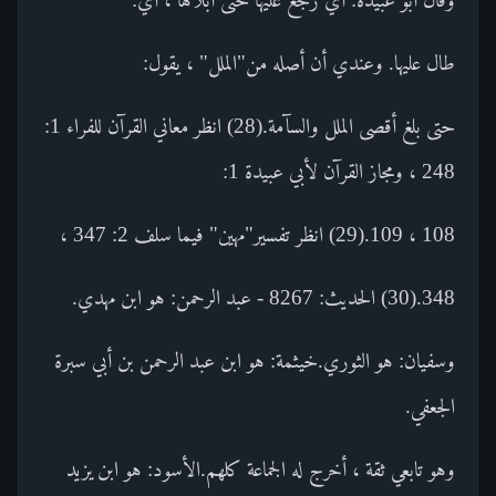
طال عليها. وعندي أن أصله من"الملل" ، يقول:
حتى بلغ أقصى الملل والسآمة.(28) انظر معاني القرآن للفراء 1:
248 ، ومجاز القرآن لأبي عبيدة 1:
108 ، 109.(29) انظر تفسير"مهين" فيما سلف 2: 347 ،
348.(30) الحديث: 8267 - عبد الرحمن: هو ابن مهدي.
وسفيان: هو الثوري.خيثمة: هو ابن عبد الرحمن بن أبي سبرة
الجعفي.
وهو تابعي ثقة ، أخرج له الجماعة كلهم.الأسود: هو ابن يزيد