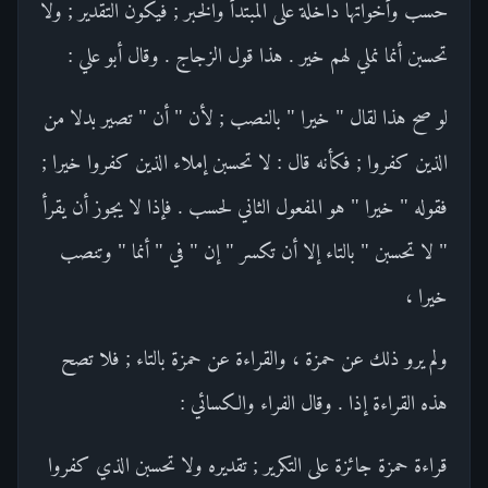
حسب وأخواتها داخلة على المبتدأ والخبر ; فيكون التقدير ; ولا
تحسبن أنما نملي لهم خير . هذا قول الزجاج . وقال أبو علي :
لو صح هذا لقال " خيرا " بالنصب ; لأن " أن " تصير بدلا من
الذين كفروا ; فكأنه قال : لا تحسبن إملاء الذين كفروا خيرا ;
فقوله " خيرا " هو المفعول الثاني لحسب . فإذا لا يجوز أن يقرأ
" لا تحسبن " بالتاء إلا أن تكسر " إن " في " أنما " وتنصب
خيرا ،
ولم يرو ذلك عن حمزة ، والقراءة عن حمزة بالتاء ; فلا تصح
هذه القراءة إذا . وقال الفراء والكسائي :
قراءة حمزة جائزة على التكرير ; تقديره ولا تحسبن الذي كفروا