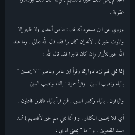
عقوبة .
وروي عن ابن مسعود أنه قال : ما من أحد بر ولا فاجر إلا
والموت خير له ; لأنه إن كان برا فقد قال الله تعالى : وما عند
الله خير للأبرار وإن كان فاجرا فقد قال الله :
إنما نملي لهم ليزدادوا إثما وقرأ ابن عامر وعاصم " لا يحسبن "
بالياء ونصب السين . وقرأ حمزة : بالتاء ونصب السين .
والباقون : بالياء وكسر السين . فمن قرأ بالياء فالذين فاعلون .
أي فلا يحسبن الكفار . و ( أنما نملي لهم خير لأنفسهم ) تسد
مسد المفعولين . و " ما " بمعنى الذي ،