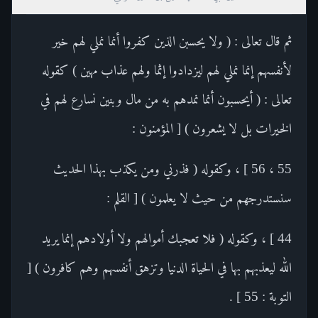
ثم قال تعالى : ( ولا يحسبن الذين كفروا أنما نملي لهم خير
لأنفسهم إنما نملي لهم ليزدادوا إثما ولهم عذاب مهين ) كقوله
تعالى : ( أيحسبون أنما نمدهم به من مال وبنين نسارع لهم في
الخيرات بل لا يشعرون ) [ المؤمنون :
55 ، 56 ] ، وكقوله ( فذرني ومن يكذب بهذا الحديث
سنستدرجهم من حيث لا يعلمون ) [ القلم :
44 ] ، وكقوله ( فلا تعجبك أموالهم ولا أولادهم إنما يريد
الله ليعذبهم بها في الحياة الدنيا وتزهق أنفسهم وهم كافرون ) [
التوبة : 55 ] .