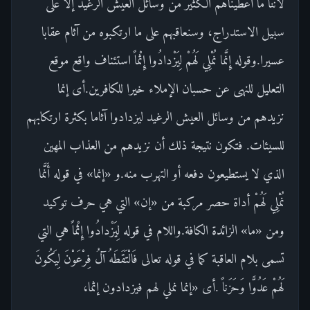
لأننا ما أعطيناهم الكثير من وسائل العيش الرغيد إلا على
سبيل الاستدراج، وسنعاقبهم على ما ارتكبوه من آثام عقابا
عسيرا.وقوله إِنَّما نُمْلِي لَهُمْ لِيَزْدادُوا إِثْماً استئناف واقع موقع
التعليل للنهى عن حسبان الإملاء خيرا للكافرين.أى إنما
نزيدهم من وسائل العيش الرغيد ليزدادوا آثاما بكثرة ارتكابهم
للسيئات. فتكون نتيجة ذلك أن نزيدهم من العذاب المهين
الذي لا يستطيعون دفعه أو التهرب منه.و «إنما» في قوله أَنَّما
نُمْلِي لَهُمْ أداة حصر مركبة من «إن» التي هي حرف توكيد
ومن «ما» الزائدة الكافة.واللام في قوله لِيَزْدادُوا إِثْماً هي التي
تسمى بلام العاقبة كما في قوله تعالى فَالْتَقَطَهُ آلُ فِرْعَوْنَ لِيَكُونَ
لَهُمْ عَدُوًّا وَحَزَناً .أى «إنما نملي لهم فيزدادون إثما،