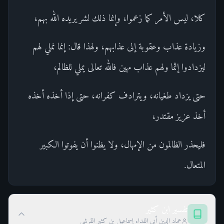
كلا، ليس الأمر كما زعموا، وإنما ذلك لشر يريده الله بهم،
وزيادة عذاب وعقوبة إلى عذابهم، ولهذا قال: إنما نملي لهم
ليزدادوا إثما ولهم عذاب مهين فالله تعالى يملي للظالم،
حتى يزداد طغيانه، ويترادف كفرانه، حتى إذا أخذه أخذه
أخذ عزيز مقتدر،
فليحذر الظالمون من الإمهال، ولا يظنوا أن يفوتوا الكبير
المتعال.
تفسير ابن كثير
عماد الدين أبي الفداء إسماعيل بن كثير القرشي