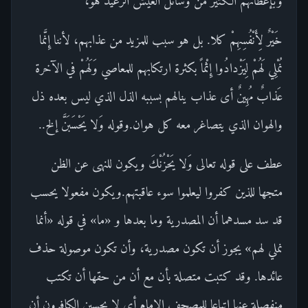
وبإعطائهم الكثير من وسائل العيش الرغيد هو،
خَيْرٌ لِأَنْفُسِهِمْ كلا. بل هو سبب للمزيد من عذابهم، لأننا إِنَّما
نُمْلِي لَهُمْ لِيَزْدادُوا إِثْماً بكثرة ارتكابهم للمعاصي وَلَهُمْ في الآخرة
عَذابٌ مُهِينٌ أى عذاب ينالهم بسببه الذل الذي ليس بعده ذل
والهوان الذي يتصاغر معه كل هوان.وقوله وَلا يَحْسَبَنَّ إلخ..
عطف على قوله تعالى وَلا يَحْزُنْكَ ويكون للنهى عن الظن
متجها للذين كفروا ليعلموا سوء عاقبتهم.ويكون مفعولا يحسب
قد سد مسدهما أن المصدرية وما بعدها و «ما» في قوله «أنما
نملي لهم» يجوز أن تكون مصدرية، وأن تكون موصولة حذف
عائدها. وقد كتبت متصلة بأن مع أن من حقها أن تكتب
منفصلة عنها اتباعا للمصحف الإمام أى لا يحسبن الكافرون أن