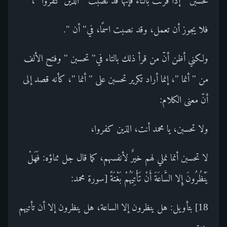
تحسبن " إذا قرئت بالتاء فإنها قد نصبت " الذين كفروا "،
فلا يجوز أن تعمل، وقد نصبت اسمًا، في" أن ".
ولكني أظن أنّ من قرأ ذلك بالتاء في" تحسبن " وفتح الألف
من " أنما "، إنما أراد تكرير تحسبن على " أنما "، كأنه قصد إلى
أنّ معنى الكلام:
ولا تحسبن، يا محمد أنت، الذين كفروا،
لا تحسبن أنما نملي لهم خيرٌ لأنفسهم، كما قال جل ثناؤه: فَهَلْ
يَنْظُرُونَ إِلا السَّاعَةَ أَنْ تَأْتِيَهُمْ بَغْتَةً [سورة محمد:
18] بتأويل: هل ينظرون إلا الساعة، هل ينظرون إلا أن تأتيهم