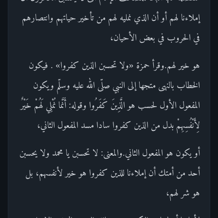
إملاءنا لهم أو أن الذي نمليه لهم من تأخير حياتهم وانتصارهم
في الحروب في بعض الأحيان،
هو خير لهم.وقرأ حمزة «ولا تحسبن الذين كفروا» . فيكون
الخطاب بالنهى متجها إلى النبي صلّى الله عليه وسلّم ويكون
المفعول الأول لحسب هو الَّذِينَ كَفَرُوا وقوله: أَنَّما نُمْلِي لَهُمْ خَيْرٌ
لِأَنْفُسِهِمْ بدل من الذين كفروا سادا مسد المفعول الثاني،
أو يكون هو المفعول الثاني.والمعنى: لا تحسبن يا محمد ولا يحسبن
أحد من أمتك أن إملاءنا للذين كفروا هو خير لأنفسهم، بل
هو شر لهم،