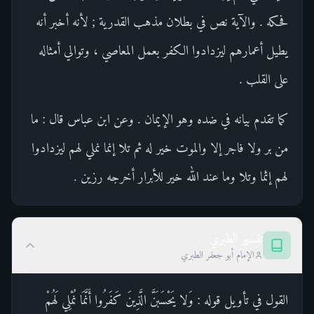
فحكه . والآية نص في بطلان مذهب القدرية ; لأنه أخبر أنه
يطيل أعمارهم ليزدادوا الكفر بعمل المعاصي ، وتوالي أمثاله
على القلب .
كما تقدم بيانه في ضده وهو الإيمان . وعن ابن عباس قال : ما
من بر ولا فاجر إلا والموت خير له ثم تلا إنما نملي لهم ليزدادوا
لهم إثما وتلا وما عند الله خير للأبرار أخرجه رزين .
تفسير الطبري
الإمام أبو جعفر الطبري
القول في تأويل قوله : وَلا يَحْسَبَنَّ الَّذِينَ كَفَرُوا أَنَّمَا نُمْلِي لَهُمْ