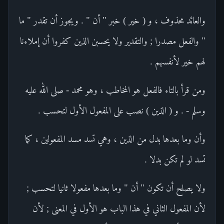
والعائد محذوف ، و ( خير ) خبر " أن " . ويجوز أن تقدر " ما
" والفعل مصدرا ; والتقدير ولا يحسبن الذين كفروا أن إملاءنا
لهم خير لأنفسهم .
ومن قرأ بالتاء فالفعل هو المخاطب ، وهو محمد - صلى الله عليه
وسلم - . و ( الذين ) نصب على المفعول الأول لتحسب .
وأن وما بعدها بدل من الذين ، وهي تسد مسد المفعولين ، كما
تسد لو لم تكن بدلا .
ولا يصلح أن تكون " أن " وما بعدها مفعولا ثانيا لتحسب ;
لأن المفعول الثاني في هذا الباب هو الأول في المعنى ; لأن