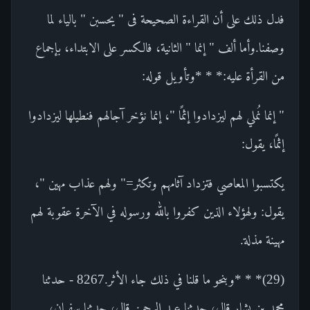
فدل ذلك على أن القراءة الصحيحة فى " يحسبن " بالياء لما
وصفنا.وأما ألف " إنما " الثانية، فالكسر على الابتداء، بإجماع
من القرأة عليه:* * *وتأويل قوله:
" إنما نُملي لهم ليزدادوا إثمًا "، إنما نؤخر آجالهم فنطيلها ليزدادوا
إثمًا، يقول:
يكتسبوا المعاصي فتزداد آثامهم وتكثر=" ولهم عذاب مهين "،
يقول: ولهؤلاء الذين كفروا بالله ورسوله في الآخرة عقوبة لهم
مهينة مذلة.
(29)* * *وبنحو ما قلنا في ذلك جاء الأثر.8267 - حدثنا
محمد بن بشار قال، حدثنا عبد الرحمن قال، حدثنا سفيان،