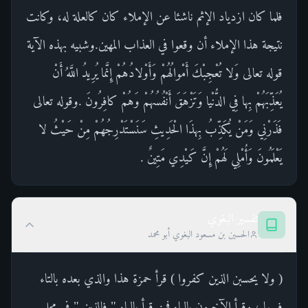
فلما كان ازدياد الإثم ناشئا عن الإملاء كان كالعلة له، وكانت
نتيجة هذا الإملاء أن وقعوا في العذاب المهين.وشبيه بهذه الآية
قوله تعالى وَلا تُعْجِبْكَ أَمْوالُهُمْ وَأَوْلادُهُمْ إِنَّما يُرِيدُ اللَّهُ أَنْ
يُعَذِّبَهُمْ بِها فِي الدُّنْيا وَتَزْهَقَ أَنْفُسُهُمْ وَهُمْ كافِرُونَ .وقوله تعالى
فَذَرْنِي وَمَنْ يُكَذِّبُ بِهذَا الْحَدِيثِ سَنَسْتَدْرِجُهُمْ مِنْ حَيْثُ لا
يَعْلَمُونَ وَأُمْلِي لَهُمْ إِنَّ كَيْدِي مَتِينٌ .
تفسير البغوي
الحسين بن مسعود البغوي أبو محمد
( ولا يحسبن الذين كفروا ) قرأ حمزة هذا والذي بعده بالتاء
فيهما ، وقرأ الآخرون بالياء فمن قرأ بالياء " فالذين " في محل