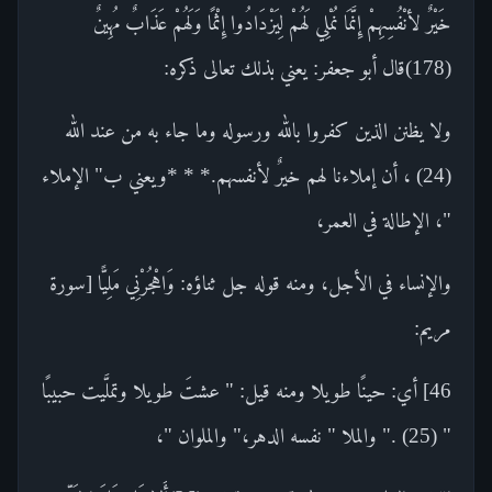
خَيْرٌ لأنْفُسِهِمْ إِنَّمَا نُمْلِي لَهُمْ لِيَزْدَادُوا إِثْمًا وَلَهُمْ عَذَابٌ مُهِينٌ
(178)قال أبو جعفر: يعني بذلك تعالى ذكره:
ولا يظنن الذين كفروا بالله ورسوله وما جاء به من عند الله
(24) ، أن إملاءنا لهم خيرٌ لأنفسهم.* * *ويعني ب" الإملاء
"، الإطالة في العمر،
والإنساء في الأجل، ومنه قوله جل ثناؤه: وَاهْجُرْنِي مَلِيًّا [سورة
مريم:
46] أي: حينًا طويلا ومنه قيل: " عشتَ طويلا وتملَّيت حبيبًا
" (25) ." والملا " نفسه الدهر،" والملوان "،