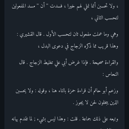
، ولا تحسبن أنما نملي لهم خيرا ، فسدت " أن " مسد المفعولين
لتحسب الثاني ،
وهي وما عملت مفعول ثان لتحسب الأول . قال القشيري :
وهذا قريب مما ذكره الزجاج في دعوى البدل ،
والقراءة صحيحة . فإذا غرض أبي علي تغليط الزجاج . قال
النحاس :
وزعم أبو حاتم أن قراءة حمزة بالتاء هنا ، وقوله : ولا يحسبن
الذين يبخلون لحن لا يجوز .
وتبعه على ذلك جماعة . قلت : وهذا ليس بشيء ; لما تقدم بيانه