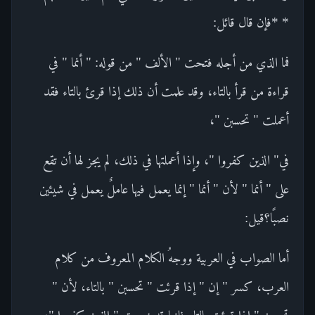
* *فإن قال قائل:
فما الذي من أجله فتحت " الألف " من قوله: " أنما " في
قراءة من قرأ بالتاء، وقد علمت أن ذلك إذا قرئ بالتاء فقد
أعملت " تحسبن "،
في" الذين كفروا "، وإذا أعملتها في ذلك، لم يجز لها أن تقع
على " أنما " لأن " أنما " إنما يعمل فيها عاملٌ يعمل في شيئين
نصبًا؟قيل:
أما الصواب في العربية ووجهُ الكلام المعروف من كلام
العرب، كسر " إن " إذا قرئت " تحسبن " بالتاء، لأن "