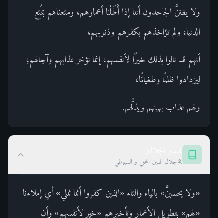
ولا يظننَّ الجاحدون أننا إذا أَطَلْنا أعمارهم، ومتعناهم بمُتع
الدنيا، ولم تؤاخذهم بكفرهم وذنوبهم،
أنهم قد نالوا بذلك خيرًا لأنفسهم، إنما نؤخر عذابهم وآجالهم؛
ليزدادوا ظلمًا وطغيانًا،
ولهم عذاب يهينهم ويذلُّهم.
تفسير الجلالين
جلال الدين المحلي و السيوطي
«ولا يحسبنَّ» بالياء والتاء «الذين كفروا أنما نملي» أي إملاءنا
«لهم» بتطويل الأعمار وتأخيرهم «خير لأنفسهم» وأن