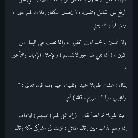
الرفع على الفاعل وتقديره ولا يحسبن الكفار إملاءنا لهم خيرا ،
ومن قرأ بالتاء يعني :
ولا تحسبن يا محمد الذين كفروا ، وإنما نصب على البدل من
الذين ، ( أنما نملي لهم خير لأنفسهم ) والإملاء الإمهال والتأخير
،
يقال : عشت طويلا حميدا وتمليت حينا ومنه قوله تعالى : "
واهجرني مليا " ( مريم - 46 ) أي :
حينا طويلا ثم ابتدأ فقال : ( إنما نملي لهم ) نمهلهم ( ليزدادوا
إثما ولهم عذاب مهين )قال مقاتل : نزلت في مشركي مكة وقال