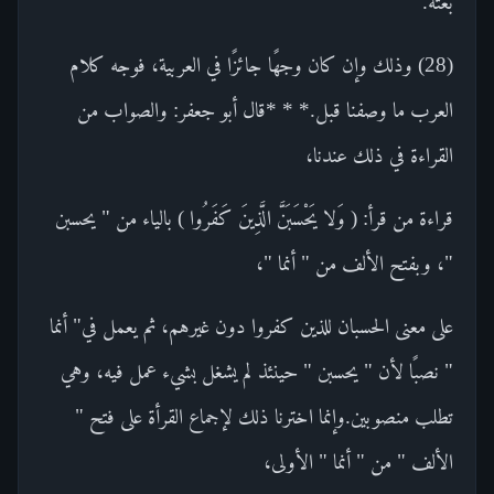
بغتة.
(28) وذلك وإن كان وجهًا جائزًا في العربية، فوجه كلام
العرب ما وصفنا قبل.* * *قال أبو جعفر: والصواب من
القراءة في ذلك عندنا،
قراءة من قرأ: ( وَلا يَحْسَبَنَّ الَّذِينَ كَفَرُوا ) بالياء من " يحسبن
"، وبفتح الألف من " أنما "،
على معنى الحسبان للذين كفروا دون غيرهم، ثم يعمل في" أنما
" نصبًا لأن " يحسبن " حينئذ لم يشغل بشيء عمل فيه، وهي
تطلب منصوبين.وإنما اخترنا ذلك لإجماع القرأة على فتح "
الألف " من " أنما " الأولى،