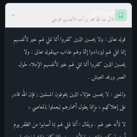
تفسير القرطبي
أبو عبد الله محمد بن أحمد الأنصاري القرطبي
قوله تعالى : ولا يحسبن الذين كفروا أنما نملي لهم خير لأنفسهم
إنما نملي لهم ليزدادوا إثما ولهم عذاب مهينقوله تعالى : ولا
يحسبن الذين كفروا أنما نملي لهم خير لأنفسهم الإملاء طول
العمر ورغد العيش .
والمعنى : لا يحسبن هؤلاء الذين يخوفون المسلمين ; فإن الله قادر
على إهلاكهم ، وإنما يطول أعمارهم ليعملوا بالمعاصي ،
لا لأنه خير لهم . ويقال : أنما نملي لهم بما أصابوا من الظفر يوم
أحد لم يكن ذلك خيرا لأنفسهم ; وإنما كان ذلك ليزدادوا