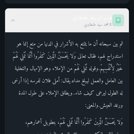
تفسير الوسيط لطنطاوي
محمد سيد طنطاوي
ثم بين سبحانه أن ما يتمتع به الأشرار في الدنيا من متع إنما هو
استدراج لهم، فقال تعالى وَلا يَحْسَبَنَّ الَّذِينَ كَفَرُوا أَنَّما نُمْلِي لَهُمْ
خَيْرٌ لِأَنْفُسِهِمْ.وقوله نُمْلِي لَهُمْ من الإملاء وهو الإمهال والتخلية
بين العامل والعمل ليبلغ مداه.يقال: أملى فلان لفرسه إذا أرخى
له الطول ليرعى كيف شاء..ويطلق الإملاء على طول المدة
ورغد العيش.والمعنى:
وَلا يَحْسَبَنَّ الَّذِينَ كَفَرُوا أَنَّما نُمْلِي لَهُمْ، بتطويل أعمارهم،