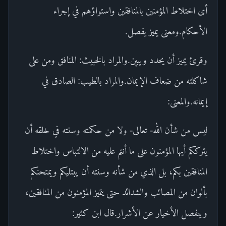
أى اختلاط المؤمنين بالمنافقين واستواؤهم في إجراء
الأحكام.ومعنى يميز يفصل.
وقرئ يميز أن يحدد ويبين.والمراد بالخبيث: المنافق ومن على
شاكلته من ضعاف الإيمان.والمراد بالطيب: الصادق في
إيمانه.والمعنى:
ليس من شأن الله- تعالى- ولا من حكمته وسنته في خلقه أن
يترككم أيها المؤمنون على ما أنتم عليه من الالتباس واختلاط
المنافقين بكم، بل الذي من شأنه وسنته أن يبتليكم ويمتحنكم
بألوان من المصائب والشدائد حتى يتميز المؤمنون من المنافقين،
وينفصل الأخيار عن الأشرار.قال ابن كثير: