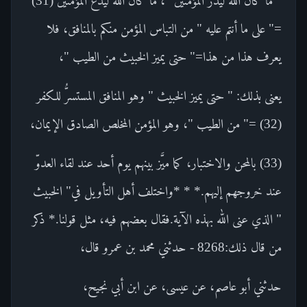
" ما كان الله ليذر المؤمنين "، ما كان الله ليدع المؤمنين (31)
=" على ما أنتم عليه " من التباس المؤمن منكم بالمنافق، فلا
يعرف هذا من هذا=" حتى يميز الخبيث من الطيب "،
يعنى بذلك: " حتى يميز الخبيث " وهو المنافق المستسرُّ للكفر
(32) =" من الطيب "، وهو المؤمن المخلص الصادق الإيمان،
(33) بالمحن والاختبار، كما ميَّز بينهم يوم أحد عند لقاء العدوّ
عند خروجهم إليهم.* * *واختلف أهل التأويل في" الخبيث
" الذي عنى الله بهذه الآية.فقال بعضهم فيه، مثل قولنا.* ذكر
من قال ذلك:8268 - حدثني محمد بن عمرو قال،
حدثني أبو عاصم، عن عيسى، عن ابن أبي نجيح،