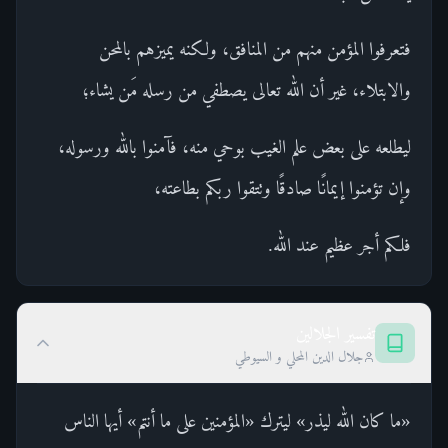
فتعرفوا المؤمن منهم من المنافق، ولكنه يميزهم بالمحن
والابتلاء، غير أن الله تعالى يصطفي من رسله مَن يشاء؛
ليطلعه على بعض علم الغيب بوحي منه، فآمنوا بالله ورسوله،
وإن تؤمنوا إيمانًا صادقًا وتتقوا ربكم بطاعته،
فلكم أجر عظيم عند الله.
تفسير الجلالين
جلال الدين المحلي و السيوطي
«ما كان الله ليذر» ليترك «المؤمنين على ما أنتم» أيها الناس