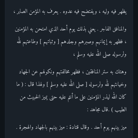
يظهر فيه وليه ، ويفتضح فيه عدوه . يعرف به المؤمن الصابر ،
والمنافق الفاجر . يعني بذلك يوم أحد الذي امتحن به المؤمنين
، فظهر به إيمانهم وصبرهم وجلدهم [ وثباتهم ] وطاعتهم لله
ولرسوله صلى الله عليه وسلم ،
وهتك به ستر المنافقين ، فظهر مخالفتهم ونكولهم عن الجهاد
وخيانتهم لله ولرسوله [ صلى الله عليه وسلم ] ولهذا قال : ( ما
كان الله ليذر المؤمنين على ما أنتم عليه حتى يميز الخبيث من
الطيب ) .قال مجاهد :
ميز بينهم يوم أحد . وقال قتادة : ميز بينهم بالجهاد والهجرة .