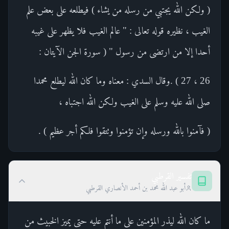
( ولكن الله يجتبي من رسله من يشاء ) فيطلعه على بعض علم
الغيب ، نظيره قوله تعالى : " عالم الغيب فلا يظهر على غيبه
أحدا إلا من ارتضى من رسول " ( سورة الجن الآيتان :
26 ، 27 ) .وقال السدي : معناه وما كان الله ليطلع محمدا
صلى الله عليه وسلم على الغيب ولكن الله اجتباه ،
( فآمنوا بالله ورسله وإن تؤمنوا وتتقوا فلكم أجر عظيم ) .
تفسير القرطبي
أبو عبد الله محمد بن أحمد الأنصاري القرطبي
ما كان الله ليذر المؤمنين على ما أنتم عليه حتى يميز الخبيث من