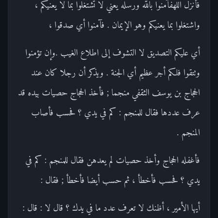
فأنزل اللهفآمنوا بالله ورسله يعني لا تشتغلوا بما لا يعنيكم ،
واشتغلوا بما يعنيكم وهو الإيمان . فآمنوا أي صدقوا ،
أي عليكم التصديق لا التشوف إلى اطلاع الغيب .وإن تؤمنوا
وتتقوا فلكم أجر عظيم أي الجنة . ويذكر أن رجلا كان عند
الحجاج بن يوسف الثقفي منجما ; فأخذ الحجاج حصيات بيده قد
عرف عددها فقال للمنجم : كم في يدي ؟ فحسب فأصاب
المنجم .
فأغفله الحجاج وأخذ حصيات لم يعدهن فقال للمنجم : كم في
يدي ؟ فحسب فأخطأ ، ثم حسب أيضا فأخطأ ; فقال :
أيها الأمير ، أظنك لا تعرف عدد ما في يدك ؟ قال لا : قال :