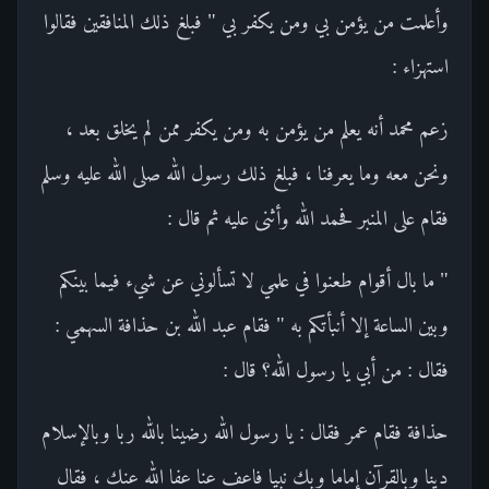
وأعلمت من يؤمن بي ومن يكفر بي " فبلغ ذلك المنافقين فقالوا
استهزاء :
زعم محمد أنه يعلم من يؤمن به ومن يكفر ممن لم يخلق بعد ،
ونحن معه وما يعرفنا ، فبلغ ذلك رسول الله صلى الله عليه وسلم
فقام على المنبر فحمد الله وأثنى عليه ثم قال :
" ما بال أقوام طعنوا في علمي لا تسألوني عن شيء فيما بينكم
وبين الساعة إلا أنبأتكم به " فقام عبد الله بن حذافة السهمي :
فقال : من أبي يا رسول الله؟ قال :
حذافة فقام عمر فقال : يا رسول الله رضينا بالله ربا وبالإسلام
دينا وبالقرآن إماما وبك نبيا فاعف عنا عفا الله عنك ، فقال