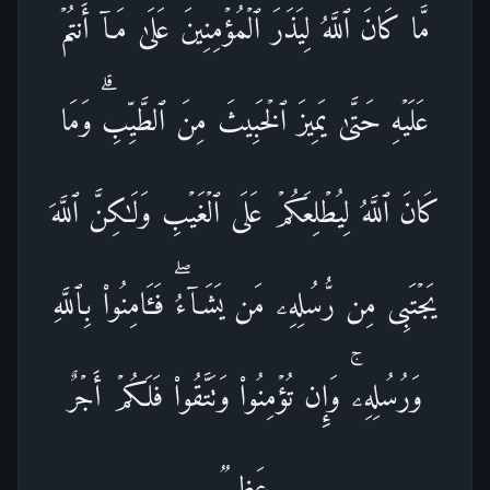
مَّا كَانَ ٱللَّهُ لِیَذَرَ ٱلۡمُؤۡمِنِینَ عَلَىٰ مَاۤ أَنتُمۡ
عَلَیۡهِ حَتَّىٰ یَمِیزَ ٱلۡخَبِیثَ مِنَ ٱلطَّیِّبِۗ وَمَا
كَانَ ٱللَّهُ لِیُطۡلِعَكُمۡ عَلَى ٱلۡغَیۡبِ وَلَـٰكِنَّ ٱللَّهَ
یَجۡتَبِی مِن رُّسُلِهِۦ مَن یَشَاۤءُۖ فَـَٔامِنُوا۟ بِٱللَّهِ
وَرُسُلِهِۦۚ وَإِن تُؤۡمِنُوا۟ وَتَتَّقُوا۟ فَلَكُمۡ أَجۡرٌ
عَظِیمࣱ