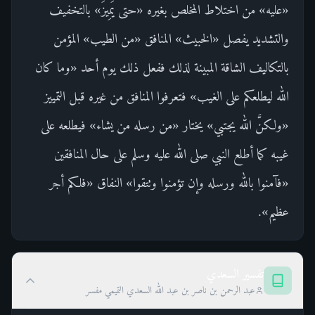
«عليه» من اختلاط المخلص بغيره «حتى يَمِيزَ» بالتخفيف
والتشديد يفصل «الخبيث» المنافق «من الطيب» المؤمن
بالتكاليف الشاقة المبينة لذلك ففعل ذلك يوم أحد «وما كان
الله ليطلعكم على الغيب» فتعرفوا المنافق من غيره قبل التمييز
«ولكنَّ الله يجتبي» يختار «من رسله من يشاء» فيطلعه على
غيبه كما أطلع النبي صلى الله عليه وسلم على حال المنافقين
«فآمنوا بالله ورسله وإن تؤمنوا وتتقوا» النفاق «فلكم أجر
عظيم».
تفسير السعدي
عبد الرحمن بن ناصر بن عبد الله السعدي التميمي مفسر