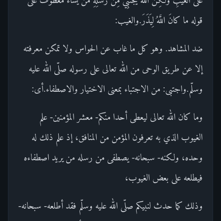
قوله ما كانَ اللَّهُ لِيَذَرَ.والغيب:
ضد المشاهد. وهو كل ما غاب عن الحواس ولا تمكن معرفته
إلا عن طريق الوحى من الله تعالى على رسوله صلّى الله عليه
وسلّم.واجتبى: من الاجتباء بمعنى الاختيار والاصطفاء.أى:
وما كان الله تعالى ليعطى أحدا منكم- معشر المؤمنين- علم
الغيوب الذي به تعرفون المؤمن من المنافق، إذ علم ذلك له
وحده، ولكنه- سبحانه- يصطفى من رسله من يريد اصطفاءه
فيطلعه على بعض الغيوب،
وذلك كما حدث لنبيكم صلّى الله عليه وسلّم فقد أطلعه- سبحانه-