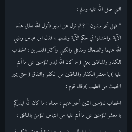
النبي صلى الله عليه وسلم :
" فهل أنتم منتهون " ؟ ثم نزل عن المنبر فأنزل الله تعالى هذه
الآية .واختلفوا في حكم الآية ونظمها ، فقال ابن عباس رضي
الله عنهما والضحاك ومقاتل والكلبي وأكثر المفسرين : الخطاب
للكفار والمنافقين يعني ( ما كان الله ليذر المؤمنين على ما أنتم
عليه ) يا معشر الكفار والمنافقين من الكفر والنفاق ( حتى يميز
الخبيث من الطيب )وقال قوم :
الخطاب للمؤمنين الذين أخبر عنهم ، معناه : ما كان الله ليذركم
يا معشر المؤمنين على ما أنتم عليه من التباس المؤمن بالمنافق ،
فرجع من الخبر إلى الخطاب .( حتى يميز ) قرأ حمزة والكسائي