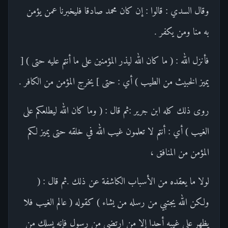
وقال السدي : قالوا : إن كان محمد صادقا فليخبرنا عمن يؤمن
به منا ومن يكفر .
فأنزل الله : ( ما كان الله ليذر المؤمنين على ما أنتم عليه حتى ) [
يميز الخبيث من الطيب ) أي : حتى ] يخرج المؤمن من الكافر .
روى ذلك كله ابن جرير :ثم قال : ( وما كان الله ليطلعكم على
الغيب ) أي : أنتم لا تعلمون غيب الله في خلقه حتى يميز لكم
المؤمن من المنافق ،
لولا ما يعقده من الأسباب الكاشفة عن ذلك .ثم قال : (
ولكن الله يجتبي من رسله من يشاء ) كقوله ( عالم الغيب فلا
يظهر على غيبه أحدا إلا من ارتضى من رسول فإنه يسلك من