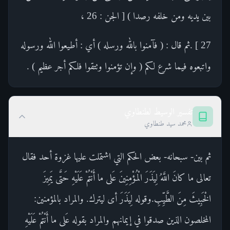
بين يديه ومن خلفه رصدا ) [ الجن : 26 ،
27 ] .ثم قال : ( فآمنوا بالله ورسله ) أي : أطيعوا الله ورسوله
واتبعوه فيما شرع لكم ( وإن تؤمنوا وتتقوا فلكم أجر عظيم ) .
تفسير الوسيط لطنطاوي
محمد سيد طنطاوي
ثم بين- سبحانه- بعض الحكم التي اشتملت عليها غزوة أحد فقال
تعالى ما كانَ اللَّهُ لِيَذَرَ الْمُؤْمِنِينَ عَلى ما أَنْتُمْ عَلَيْهِ حَتَّى يَمِيزَ
الْخَبِيثَ مِنَ الطَّيِّبِ.وقوله لِيَذَرَ أى ليترك. والمراد بالمؤمنين:
المخلصون الذين صدقوا في إيمانهم والمراد بقوله عَلى ما أَنْتُمْ عَلَيْهِ