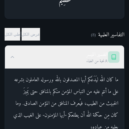
التفاسير العلمية
|
عرض الكل
طي الكل
)
8
(
التفسير الميسر
نخبة من العلماء
ما كان الله ليَدَعَكم أيها المصدقون بالله ورسوله العاملون بشرعه
على ما أنتم عليه من التباس المؤمن منكم بالمنافق حتى يَمِيزَ
الخبيث من الطيب، فيُعرف المنافق من المؤمن الصادق. وما
كان مِن حكمة الله أن يطلعكم -أيها المؤمنون- على الغيب الذي
يعلمه من عباده،