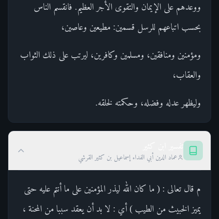
ووعدهم على الإيمان والتقوى الأجر العظيم. فانقسم الناس
بحسب اتباعهم للرسل قسمين: مطيعين وعاصين،
ومؤمنين ومنافقين، ومسلمين وكافرين، ليرتب على ذلك الثواب
والعقاب،
وليظهر عدله وفضله، وحكمته لخلقه.
تفسير ابن كثير
عماد الدين أبي الفداء إسماعيل بن كثير القرشي
م قال تعالى : ( ما كان الله ليذر المؤمنين على ما أنتم عليه حتى
يميز الخبيث من الطيب ) أي : لا بد أن يعقد سببا من المحنة ،