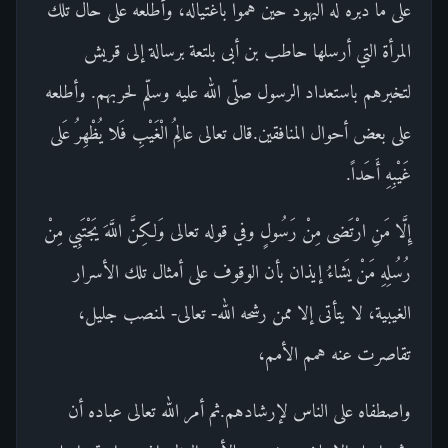
على ما دبره له اليهود حين هموا باغتياله، وأطلعه على حال تلك
المرأة التي أرسلها حاطب بن أبى بلتعة برسالة إلى قريش
لتخبرهم باستعداد الرسول صلّى الله عليه وسلّم لحربهم. وأطلعه
على بعض أحوال المنافقين.قال تعالى عالِمُ الْغَيْبِ فَلا يُظْهِرُ عَلى
غَيْبِهِ أَحَداً.
إِلَّا مَنِ ارْتَضى مِنْ رَسُولٍ وفي قوله تعالى وَلكِنَّ اللَّهَ يَجْتَبِي مِنْ
رُسُلِهِ مَنْ يَشاءُ إيذان بأن الوقوف على أمثال تلك الأسرار
الغيبية، لا يتأتى إلا ممن رشحه الله- تعالى- لمنصب جليل،
تقاصرت عنه همم الأمم،
واصطفاه على الناس لإرشادهم.ثم أمر الله تعالى عباده أن