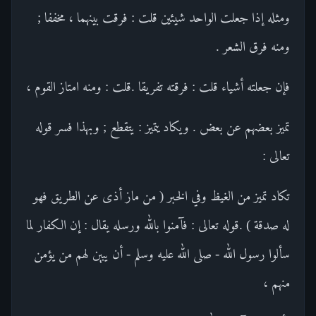
ومثله إذا جعلت الواحد شيئين قلت : فرقت بينهما ، مخففا ;
ومنه فرق الشعر .
فإن جعلته أشياء قلت : فرقته تفريقا .قلت : ومنه امتاز القوم ،
تميز بعضهم عن بعض . ويكاد يتميز : يتقطع ; وبهذا فسر قوله
تعالى :
تكاد تميز من الغيظ وفي الخبر ( من ماز أذى عن الطريق فهو
له صدقة ) .قوله تعالى : فآمنوا بالله ورسله يقال : إن الكفار لما
سألوا رسول الله - صلى الله عليه وسلم - أن يبين لهم من يؤمن
منهم ،