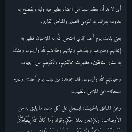
أى لا بد أن يعقد سببا من المحنة، يظهر فيه وليه ويفضح به
عدوه، يعرف به المؤمن الصابر والمنافق الفاجر،
يعنى بذلك يوم أحد الذي امتحن الله به المؤمنون فظهر به
إيمانهم وصبرهم وجلدهم وثباتهم وطاعتهم لله ولرسوله وهتك
به ستار المنافقين، فظهرت مخالفتهم، ونكولهم عن الجهاد،
وخيانتهم الله ولرسوله. قال مجاهد: ميز بينهم يوم أحد» .وعبر-
سبحانه- عن المؤمن بالطيب،
وعن المنافق بالخبيث، ليسجل على كل منهما ما يليق به من
الأوصاف، وللإشعار بعلة الحكم.وقوله وَما كانَ اللَّهُ لِيُطْلِعَكُمْ
عَلَى الْغَيْبِ وَلكِنَّ اللَّهَ يَجْتَبِي مِنْ رُسُلِهِ مَنْ يَشاءُ معطوف على