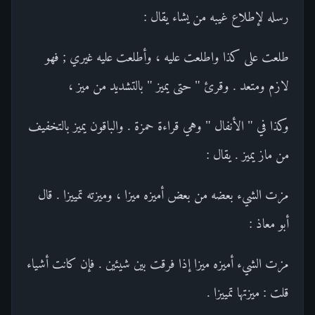
رسله لإطلاع غيبه من يشاء يقال :
طلعت على كذا واطلعت عليه ، وأطلعت عليه غيري ; فهو
لازم ومتعد . وقرئ " حتى يميز " بالتشديد من ميز ،
وكذا في " الأنفال " وهي قراءة حمزة . والباقون يميز بالتخفيف
من ماز يميز . يقال :
مزت الشيء بعضه من بعض أميزه ميزا ، وميزته تمييزا . قال
أبو معاذ :
مزت الشيء أميزه ميزا إذا فرقت بين شيئين . فإن كانت أشياء
قلت : ميزتها تمييزا .