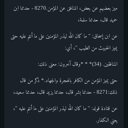
ميز بعضهم عن بعض، المنافق عن المؤمن.8270 - حدثنا ابن
حميد قال، حدثنا سلمة،
عن ابن إسحاق: " ما كان الله ليذر المؤمنين على ما أنتم عليه حتى
يميز الخبيث من الطيب "، أي:
المنافقين. (34)* * *وقال آخرون: معنى ذلك:
حتى يميز المؤمن من الكافر بالهجرة والجهاد.* ذكر من قال
ذلك:8271 - حدثنا بشر قال، حدثنا يزيد قال، حدثنا سعيد،
عن قتادة قوله: " ما كان الله ليذر المؤمنين على ما أنتم عليه "،
يعني الكفار.