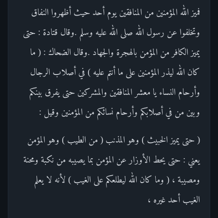
فميز الله المؤمنين من المنافقين يوم أحد حيث أظهروا النفاق
وتخلفوا عن رسول الله صلى الله عليه وسلم .وقال قتادة : حتى
يميز الكافر من المؤمن بالهجرة والجهاد .وقال الضحاك : ( ما
كان الله ليذر المؤمنين على ما أنتم عليه ) في أصلاب الرجال
وأرحام النساء يا معشر المنافقين والمشركين حتى يفرق بينكم
وبين من في أصلابكم وأرحام نسائكم من المؤمنين وقيل :
( حتى يميز الخبيث ) وهو المذنب ( من الطيب ) وهو المؤمن
يعني : حتى يحط الأوزار عن المؤمن بما يصيبه من نكبة ومحنة
ومصيبة ، ( وما كان الله ليطلعكم على الغيب ) لأنه لا يعلم
الغيب أحد غيره ،