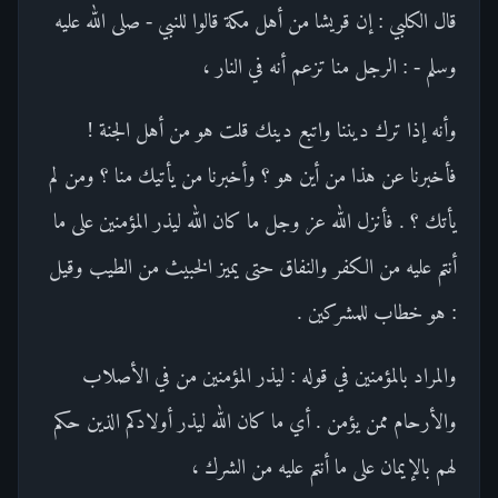
قال الكلبي : إن قريشا من أهل مكة قالوا للنبي - صلى الله عليه
وسلم - : الرجل منا تزعم أنه في النار ،
وأنه إذا ترك ديننا واتبع دينك قلت هو من أهل الجنة !
فأخبرنا عن هذا من أين هو ؟ وأخبرنا من يأتيك منا ؟ ومن لم
يأتك ؟ . فأنزل الله عز وجل ما كان الله ليذر المؤمنين على ما
أنتم عليه من الكفر والنفاق حتى يميز الخبيث من الطيب وقيل
: هو خطاب للمشركين .
والمراد بالمؤمنين في قوله : ليذر المؤمنين من في الأصلاب
والأرحام ممن يؤمن . أي ما كان الله ليذر أولادكم الذين حكم
لهم بالإيمان على ما أنتم عليه من الشرك ،