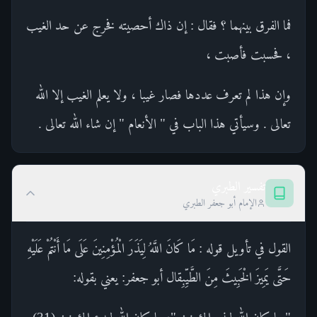
فما الفرق بينهما ؟ فقال : إن ذاك أحصيته فخرج عن حد الغيب
، فحسبت فأصبت ،
وإن هذا لم تعرف عددها فصار غيبا ، ولا يعلم الغيب إلا الله
تعالى . وسيأتي هذا الباب في " الأنعام " إن شاء الله تعالى .
تفسير الطبري
الإمام أبو جعفر الطبري
القول في تأويل قوله : مَا كَانَ اللَّهُ لِيَذَرَ الْمُؤْمِنِينَ عَلَى مَا أَنْتُمْ عَلَيْهِ
حَتَّى يَمِيزَ الْخَبِيثَ مِنَ الطَّيِّبِقال أبو جعفر: يعني بقوله: