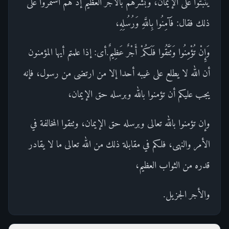
يثبتوا على الإيمان، وبشرهم بالأجر العظيم إذ هم استمروا على
ذلك فقال: فَآمِنُوا بِاللَّهِ وَرُسُلِهِ،
وَإِنْ تُؤْمِنُوا وَتَتَّقُوا فَلَكُمْ أَجْرٌ عَظِيمٌ.أى: إذا علمتم أيها المؤمنون
أن الله لا يطلع على غيبه أحدا إلا من ارتضى من رسول، فإنه
يجب عليكم أن تؤمنوا بالله وبرسله حق الإيمان،
وإن تؤمنوا بالله تعالى وبرسله حق الإيمان، وتتقوا المخالفة في
الأمر والنهى، فلكم في مقابلة ذلك من الله تعالى ما لا يقادر
قدره من الثواب العظيم،
والأجر الجزيل.