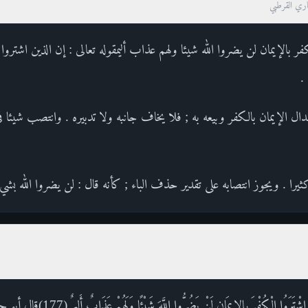
صاري القرطبي
كفر بالإيمان لن يضروا الله شيئا ولهم عذاب أليمقوله تعالى : إن الذين اشتروا 
.
ل الإيمان بالكفر وبيعه به ; فلا يخاف جانبه ولا تدبيره . وانتصب شيئا ف
ثيرا . ويجوز انتصابه على تقدير حذف الباء ; كأنه قال : لن يضروا الله بشيء
القول في تأويل قوله : إِنَّ الَّذِينَ اشْتَرَوُ