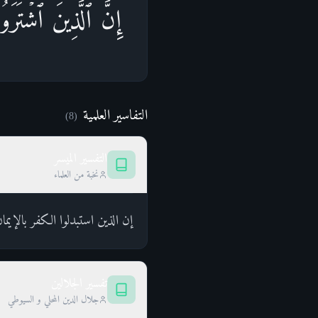
إِنَّ ٱلَّذِینَ ٱشۡتَرَو
التفاسير العلمية
)
8
(
التفسير الميسر
نخبة من العلماء
إن الذين استبدلوا الكفر بالإيم
تفسير الجلالين
جلال الدين المحلي و السيوطي