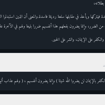
بطلانه،
ة فيتركها ويأخذ في مقابلها سلعة رديئة فاسدة.والمعنى أن الذين استبدلوا ا
يء من الضرر، وإنما يضرون بفعلهم هذا أنفسهم ضررا بليغا ولهم في الآخرة ع
الكفر على الإيمان، والشر على الخير.
د
الكفر بالإيمان لن يضروا الله شيئا ) وإنما يضرون أنفسهم ، ( ولهم عذاب أليم