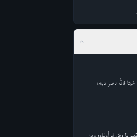
يئا فالله ناصر دينه،
هم لما وفق له أولياءه ومن