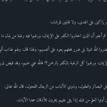
ر زاكين على الهدى، ولا قابلين للرشاد،
أخبر أن الذين اختاروا الكفر على الإيمان، ورغبوا فيه رغبة من بذل ما 
روا الله شيئا بل ضرر فعلهم يعود على أنفسهم، ولهذا قال: ولهم عذاب أل
مان، ورغبوا كل الرغبة بالكفر بالرحمن؟! فالله غني عنهم، وقد قيض لدينه 
هل البصائر والعقول، وذوي الألباب من الرجال الفحول، قال الله تعالى:
ن أوتوا العلم من قبله إذا يتلى عليهم يخرون للأذقان سجدا الآيات.