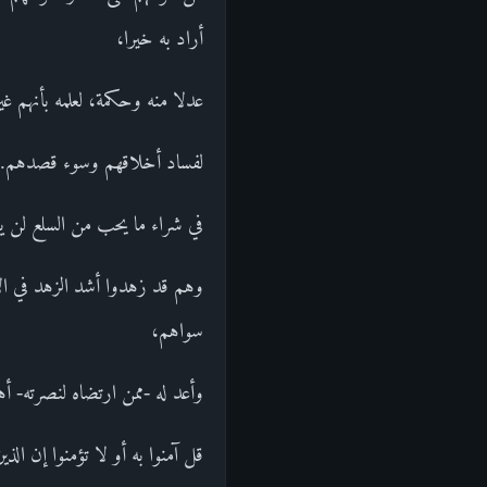
أراد به خيرا،
عدلا منه وحكمة، لعلمه بأنهم غي
لفساد أخلاقهم وسوء قصدهم. ثم 
في شراء ما يحب من السلع لن يض
وهم قد زهدوا أشد الزهد في الإي
سواهم،
وأعد له -ممن ارتضاه لنصرته- أ
قل آمنوا به أو لا تؤمنوا إن الذي