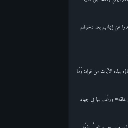
رتدوا عن إيمانهم بعد دخولهم
ه بهذه الآيات من قوله: وَمَا
 خلقه= ورغَّب بها في جهاد
له فلن ينصره ناصرٌ ينفعُه