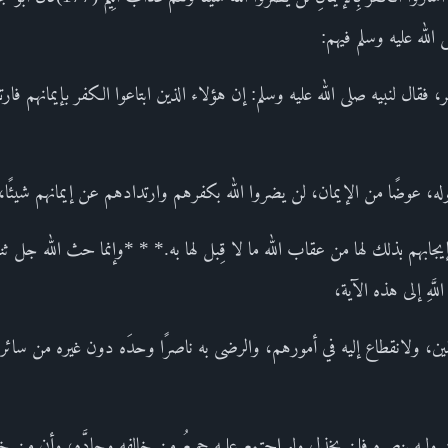
ى الله عليه وسلم فيهم:
 فقال لنبيه صلى الله عليه وسلم: إن هؤلاء الذين ابتاعوا الكفر بإيمانهم فا
جابهم بذلك لها من عقاب الله ما لا قِبل لها به.* * *وإنما حث الله جل ثناؤ
ِذْنِ اللَّهِ إلى هذه الآية،
قين، ولانقطاع إليه في أمورهم، والرضى به ناصرًا وحدَه دون غيره من سائر
من وليه بنصره فلن يخذل ولو اجتمع عليه جميعُ من خالفه وحادَّه، وأن من خذ