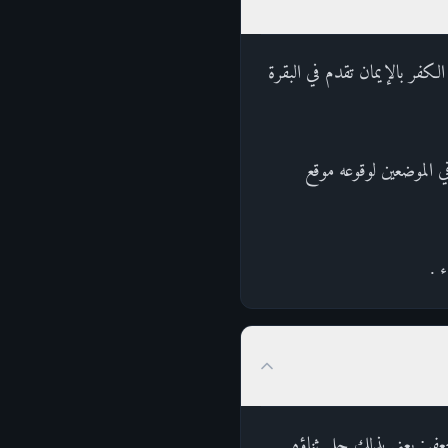
الكفر بالإيمان تقدم في البقرة
ي الموضعين لوقوعه موقع
 .
ا الْكُفْرَ بِالإيمَانِ لَنْ يَضُرُّوا اللَّهَ شَيْئًا وَلَهُمْ عَذَابٌ أَلِيمٌ (177)قال أبو جعفر: يعني بذلك جل ثناؤه