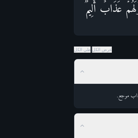
َلَهُمۡ عَذَابٌ أَلِیمࣱ
|
عرض الكل
طي الكل
عذاب موجع.