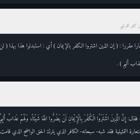
ن كثير القرشي
ا مقررا : ( إن الذين اشتروا الكفر بالإيمان ) أي : استبدلوا هذا بهذا ( لن
ب أليم ) .
َ الَّذِينَ اشْتَرَوُا الْكُفْرَ بِالْإِيْمانِ لَنْ يَضُرُّوا اللَّهَ شَيْئاً، وَلَهُمْ عَذابٌ أ
عارة التمثيلية فقد شبه- سبحانه- الكافر الذي يترك الحق الواضح الذي قامت 