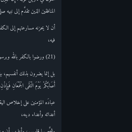
المنافقين الذين تقدَّم إلى نبيه صل
أن لا يحزنه مسارعتهم إلى الكفر،
فيه،
(21) ورضوا بالكفر بالله وبرسوله، عوضًا من الإيمان، لن يضروا الله بكفرهم وارتدادهم عن إيمانهم شيئًا،
بل إنما يضرون بذلك أنفسهم، بإي
أَصَابَكُمْ يَوْمَ الْتَقَى الْجَمْعَانِ فَبِإ
عبادَه المؤمنين على إخلاص الي
أعدائه وأعداء دينه،
وشجَّع بها قلوبهم، وأعلمهم أن 