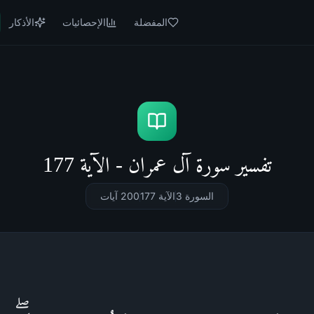
المفضلة
الإحصائيات
الأذكار
تفسير سورة آل عمران - الآية 177
السورة 3
الآية 177
200
آيات