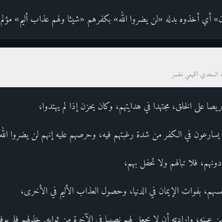
ان» أي أخذوه بدله «لن يضروا الله» بكفرهم «شيئا ولهم عذاب أليم» مؤلم.
ه السعدي التميمي مفسر
ريصا على الخلق، مجتهدا في هدايتهم، وكان يحزن إذا لم يهتدوا،
ن يسارعون في الكفر من شدة رغبتهم فيه، وحرصهم عليه إنهم لن يضروا الله ش
نهم، فلا تبالهم ولا تحفل بهم،
سهم، بفوات الإيمان في الدنيا، وحصول العذاب الأليم في الأخرى،
عينه، وإرادته أن لا يجعل لهم نصيبا في الآخرة من ثوابه. خذلهم فلم يوفق