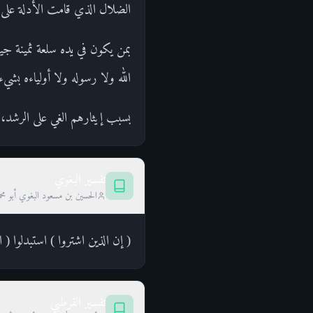
الضلال الذي قامت الأدلة على 
بمن يكون في يده سلعة ثمينة جيد
الله ولا رسوله ولا أولياءه بش
بسبب إيثارهم الغي على الرشد، و
تفسير البغوي
الحسين بن مسعود البغوي أبو محم
( إن الذين اشتروا ) استبدلوا ( 
تفسير القرطبي