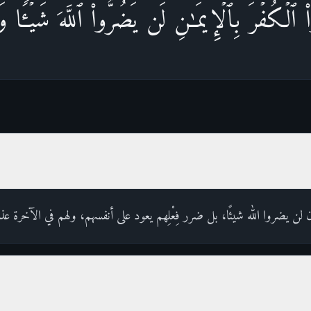
ُا۟ ٱلۡكُفۡرَ بِٱلۡإِیمَـٰنِ لَن یَضُرُّوا۟ ٱللَّهَ شَیۡـࣰٔاۖ و
ان لن يضروا الله شيئًا، بل ضرر فِعْلِهم يعود على أنفسهم، ولهم في الآخرة 