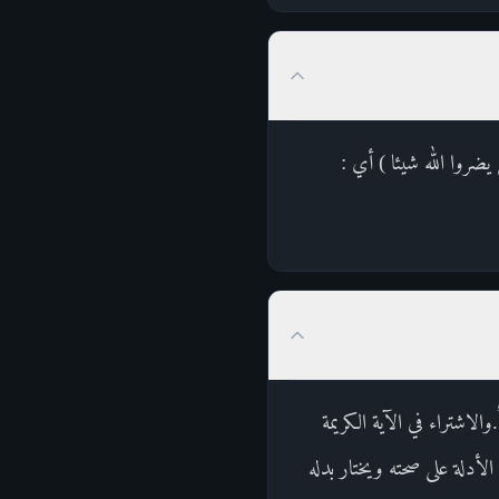
 يضروا الله شيئا ) أي :
َلِيمٌ.والاشتراء في الآية الكريمة
الأدلة على صحته ويختار بدله