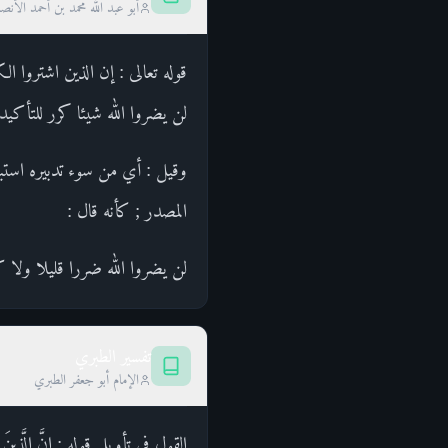
أبو عبد الله محمد بن أحمد الأن
قوله تعالى : إن الذين اشتروا ال
لن يضروا الله شيئا كرر للتأكيد 
وقيل : أي من سوء تدبيره استبدا
المصدر ; كأنه قال :
لن يضروا الله ضررا قليلا ولا ك
تفسير الطبري
الإمام أبو جعفر الطبري