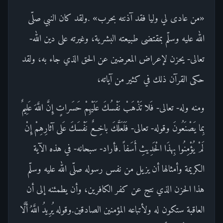
«من عادى لي وليا فقد آذنته بحرب» .ولقد كان النبي صلّى
الله عليه وسلّم بمقتضى طبيعته البشرية، وغيرته على دين الله-
تعالى- يحزن لإعراض المعرضين عن الحق الذي جاء به، ولقد
حكى القرآن ذلك في كثير من آياته،
ومنه وله- تعالى- فَلا تَذْهَبْ نَفْسُكَ عَلَيْهِمْ حَسَراتٍ إِنَّ اللَّهَ عَلِيمٌ
بِما يَصْنَعُونَ وقوله- تعالى- فَلَعَلَّكَ باخِعٌ نَفْسَكَ عَلى آثارِهِمْ إِنْ
لَمْ يُؤْمِنُوا بِهذَا الْحَدِيثِ أَسَفاً .فأراد- سبحانه- في هذه الآية
الكريمة وأمثالها أن يزيل من نفس رسوله صلّى الله عليه وسلّم
هذا الحزن الذي نتج عن كفر الكافرين، وأن يطمئنه إلى أن
العاقبة ستكون له ولأتباعه المؤمنين الصادقين.وقوله يُرِيدُ اللَّهُ أَلَّا