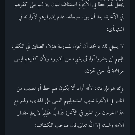
يَجْعَلَ لَهُمْ حَظًّا فِي الْآخِرَةِ استئناف لبيان جزائهم على كفرهم
في الآخرة، بعد أن بين- سبحانه- عدم إضرارهم لأوليائه في
الدنيا.أى:
لا ينبغي لك يا محمد أن تحزن لمسارعة هؤلاء الضالين في الكفر،
فإنهم لن يضروا أوليائى بشيء من الضرر، ولأن كفرهم ليس
مراغمة لله حتى تحزن،
وإنما هو بإرادته، لأنه أراد ألا يكون لهم حظ أو نصيب من
الخير في الآخرة بسبب استحبابهم العمى على الهدى، ولهم مع
هذا الحرمان من الخير في الآخرة عَذابٌ عَظِيمٌ لا يعلم مقدار
آلامه وشدته إلا الله تعالى.قال صاحب الكشاف: