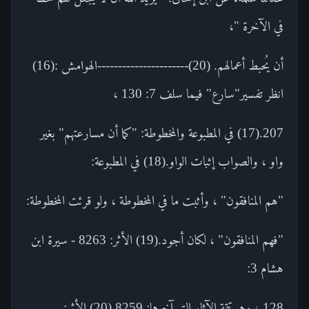
في الآخرة "،
أن يُحبط أعمالهم. (20)----------------------الهوامش :(16)
انظر تفسير"سارع" فيما سلف 7: 130 ،
207.(17) في المطبوعة والمخطوطة: "كما أن مسارعتهم" بغير
واو ، والصواب إثبات الواو.(18) في المطبوعة:
"هم المنافقون" ، وأثبت ما في المخطوطة ، ولو قرئت المخطوطة:
"فهم المنافقون" ، لكان أجود.(19) الأثر: 8263 - سيرة ابن
هشام 3:
128 ، وهو تتمة الآثار التي آخرها: 8259.(20) الأثر: