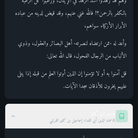
وهم قد زهدوا أشد الزهد في الإيمان، ورغبوا كل الرغبة
بالكفر بالرحمن؟! فالله غني عنهم، وقد قيض لدينه من عباده
الأبرار الأزكياء سواهم،
وأعد له -ممن ارتضاه لنصرته- أهل البصائر والعقول، وذوي
الألباب من الرجال الفحول، قال الله تعالى:
قل آمنوا به أو لا تؤمنوا إن الذين أوتوا العلم من قبله إذا يتلى
عليهم يخرون للأذقان سجدا الآيات.
تفسير ابن كثير
عماد الدين أبي الفداء إسماعيل بن كثير القرشي