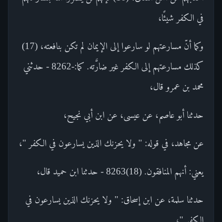
في الكفر شيئًا،
وكما أنّ مسارعتهم لو سارعوا إلى الإيمان لم تكن بنافعته، (17)
كذلك مسارعتهم إلى الكفر غير ضارَّته. كما:-8262 - حدثني
محمد بن عمرو قال،
حدثنا أبو عاصم، عن عيسى، عن ابن أبي نجيح،
عن مجاهد، في قوله: " ولا يحزنك الذين يسارعون في الكفر "،
يعني: أنهم المنافقون. (18)8263 - حدثنا ابن حميد قال،
حدثنا سلمة، عن ابن إسحاق: " ولا يحزنك الذين يسارعون في
الكفر "،