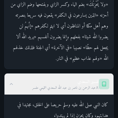
«ولا يُحْزِنْكَ» بضم الياء وكسر الزاي وبفتحها وضم الزاي من
أحزنه «الذين يسارعون في الكفر» يقعون فيه سريعا بنصرته
وهم أهل مكة أو المنافقون أي لا تهتم لكفرهم «إنَّهمُ لن
يضروا الله شيئا» بفعلهم وإنما يضرون أنفسهم «يريد الله ألا
يجعل لهم حظّا» نصيبا «في الآخرة» أي الجنة فلذلك خذلهم
الله «ولهم عذاب عظيم» في النار.
تفسير السعدي
عبد الرحمن بن ناصر بن عبد الله السعدي التميمي مفسر
كان النبي صلى الله عليه وسلم حريصا على الخلق، مجتهدا في
هدايتهم، وكان يحزن إذا لم يهتدوا،