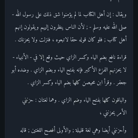
ويقال : إن أهل الكتاب لما لم يؤمنوا شق ذلك على رسول الله -
صلى الله عليه وسلم - ; لأن الناس ينظرون إليهم ويقولون إنهم
أهل كتاب ; فلو كان قوله حقا لاتبعوه ، فنزلت ولا يحزنك .
قراءة نافع بضم الياء وكسر الزاي حيث وقع إلا في - الأنبياء -
لا يحزنهم الفزع الأكبر فإنه بفتح الياء وبضم الزاي . وضده أبو
جعفر . وقرأ ابن محيصن كلها بضم الياء وكسر الزاي .
والباقون كلها بفتح الياء وضم الزاي . وهما لغتان : حزنني
الأمر يحزنني ،
وأحزنني أيضا وهي لغة قليلة ; والأولى أفصح اللغتين ; قاله