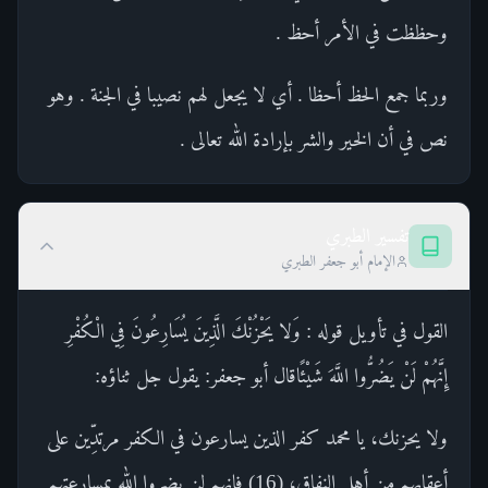
وحظظت في الأمر أحظ .
وربما جمع الحظ أحظا . أي لا يجعل لهم نصيبا في الجنة . وهو
نص في أن الخير والشر بإرادة الله تعالى .
تفسير الطبري
الإمام أبو جعفر الطبري
القول في تأويل قوله : وَلا يَحْزُنْكَ الَّذِينَ يُسَارِعُونَ فِي الْكُفْرِ
إِنَّهُمْ لَنْ يَضُرُّوا اللَّهَ شَيْئًاقال أبو جعفر: يقول جل ثناؤه:
ولا يحزنك، يا محمد كفر الذين يسارعون في الكفر مرتدِّين على
أعقابهم من أهل النفاق، (16) فإنهم لن يضروا الله بمسارعتهم