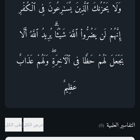
وَلَا یَحۡزُنكَ ٱلَّذِینَ یُسَـٰرِعُونَ فِی ٱلۡكُفۡرِۚ
إِنَّهُمۡ لَن یَضُرُّوا۟ ٱللَّهَ شَیۡـࣰٔاۗ یُرِیدُ ٱللَّهُ أَلَّا
یَجۡعَلَ لَهُمۡ حَظࣰّا فِی ٱلۡـَٔاخِرَةِۖ وَلَهُمۡ عَذَابٌ
عَظِیمٌ
التفاسير العلمية
|
عرض الكل
طي الكل
)
8
(