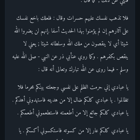
فلا تذهب نفسك عليهم حسرات وقال : فلعلك باخع نفسك
على آثارهم إن لم يؤمنوا بهذا الحديث أسفا .إنهم لن يضروا الله
شيئا أي لا ينقصون من ملك الله وسلطانه شيئا ; يعني لا
ينقص بكفرهم . وكما روي عنأبي ذر عن النبي - صلى الله عليه
وسلم - فيما روى عن الله تبارك وتعالى أنه قال :
يا عبادي إني حرمت الظلم على نفسي وجعلته بينكم محرما فلا
تظالموا . يا عبادي كلكم ضال إلا من هديته فاستهدوني أهدكم .
يا عبادي كلكم جائع إلا من أطعمته فاستطعموني أطعمكم .
يا عبادي كلكم عار إلا من كسوته فاستكسوني أكسكم . يا