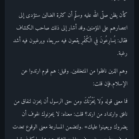
كأن يظن صلّى الله عليه وسلّم أن كثرة الضالين ستؤدى إلى
انتصارهم على المؤمنين.وقد أشار إلى ذلك صاحب الكشاف
فقال: يُسارِعُونَ فِي الْكُفْرِ يقعون فيه سريعا، ويرغبون فيه أشد
رغبة.
وهم الذين نافقوا من المتخلفين. وقيل: هم قوم ارتدوا عن
الإسلام.فإن قلت:
فما معنى قوله وَلا يَحْزُنْكَ ومن حق الرسول أن يحزن لنفاق من
نافق وارتداد من ارتد؟ قلت: معناه: لا يحزنوك لخوف أن
يضروك ويعينوا عليك» .ولتضمن المسارعة معنى الوقوع تعدت