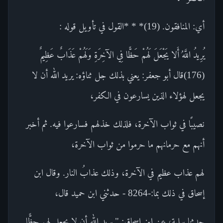
أي: المنافقون. (19)* * *القول في تأويل قوله :
يُرِيدُ اللَّهُ أَلا يَجْعَلَ لَهُمْ حَظًّا فِي الآخِرَةِ وَلَهُمْ عَذَابٌ عَظِيمٌ
(176)قال أبو جعفر: يعني بذلك جل ثناؤه: يريد الله أن لا
يجعل لهؤلاء الذين يسارعون في الكفر،
نصيبًا في ثواب الآخرة، فلذلك خذلهم فسارعوا فيه. ثم أخبر
أنهم مع حرمانهم ما حرموا من ثواب الآخرة،
لهم عذاب عظيم في الآخرة، وذلك عذابُ النار. وقال ابن
إسحاق في ذلك بما:-8264 - حدثني ابن حميد قال،
حدثنا سلمة، عن ابن إسحاق: " يريد الله أن لا يجعل لهم حظًّا