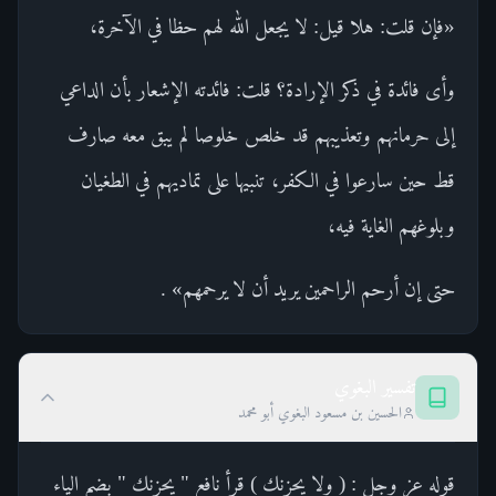
«فإن قلت: هلا قيل: لا يجعل الله لهم حظا في الآخرة،
وأى فائدة في ذكر الإرادة؟ قلت: فائدته الإشعار بأن الداعي
إلى حرمانهم وتعذيبهم قد خلص خلوصا لم يبق معه صارف
قط حين سارعوا في الكفر، تنبيها على تماديهم في الطغيان
وبلوغهم الغاية فيه،
حتى إن أرحم الراحمين يريد أن لا يرحمهم» .
تفسير البغوي
الحسين بن مسعود البغوي أبو محمد
قوله عز وجل : ( ولا يحزنك ) قرأ نافع " يحزنك " بضم الياء