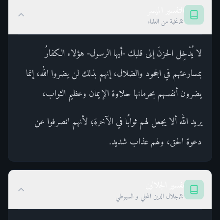
التفسير الميسر
نخبة من العلماء
لا يُدْخِل الحزنَ إلى قلبك -أيها الرسول- هؤلاء الكفارُ
بمسارعتهم في الجحود والضلال، إنهم بذلك لن يضروا الله، إنما
يضرون أنفسهم بحرمانها حلاوة الإيمان وعظيم الثواب،
يريد الله ألا يجعل لهم ثوابًا في الآخرة؛ لأنهم انصرفوا عن
دعوة الحق، ولهم عذاب شديد.
تفسير الجلالين
جلال الدين المحلي و السيوطي