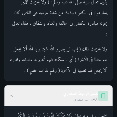
يقول تعالى لنبيه صلى الله عليه وسلم : ( ولا يحزنك الذين
يسارعون في الكفر ) وذلك من شدة حرصه على الناس كان
يحزنه مبادرة الكفار إلى المخالفة والعناد والشقاق ، فقال تعالى
:
ولا يحزنك ذلك ( إنهم لن يضروا الله شيئا يريد الله ألا يجعل
لهم حظا في الآخرة ) أي : حكمته فيهم أنه يريد بمشيئته وقدرته
ألا يجعل لهم نصيبا في الآخرة ( ولهم عذاب عظيم ) .
تفسير الوسيط لطنطاوي
محمد سيد طنطاوي
الخطاب في قوله تعالى وَلا يَحْزُنْكَ الَّذِينَ يُسارِعُونَ فِي الْكُفْرِ