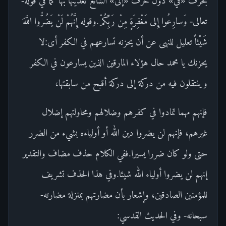
بحرف «في» دون حرف «إلى» الشائع تعديتها بها كما في قوله-
تعالى- وَسارِعُوا إِلى مَغْفِرَةٍ مِنْ رَبِّكُمْ.وقوله إِنَّهُمْ لَنْ يَضُرُّوا اللَّهَ
شَيْئاً تعليل للنهى عن أن يحزنه تسارعهم في الكفر أى:لا
يحزنك يا محمد حال هؤلاء المارقين الذين يسارعون في الكفر
وينتقلون فيه من دركة إلى دركة أقبح من سابقتها،
فإنهم مهما تمادوا في كفرهم وضلالهم ومحاولتهم إضلال
غيرهم، فإنهم لن يضروا دين الله أو أولياءه بشيء من الضرر
حتى ولو كان ضررا يسيرا.ففي الكلام حذف مضاف والتقدير
إنهم لن يضروا أولياء الله شيئا.وفي هذا الحذف تشريف
للمؤمنين الصادقين، وإشعار بأن مضارتهم بمنزلة مضارته-
سبحانه- وفي الحديث القدسي: