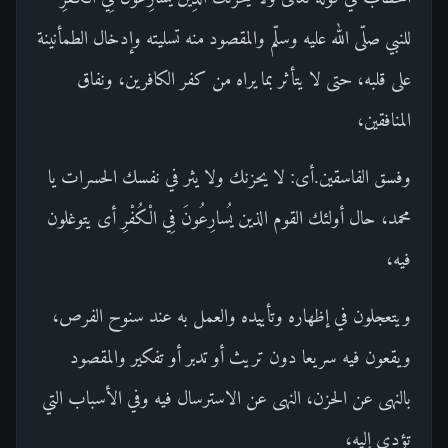
للنبي صلّى الله عليه وسلّم والمقصود منه تسليته وإدخال الطمأنينة
على قلبه، حتى لا يتأثر بما يراه من كفر الكافرين، ونفاق
المنافقين،
وفسق الفاسقين.أى: لا يحزنك ولا يثر في نفسك الحسرات يا
محمد، حال أولئك القوم الذين يُسارِعُونَ فِي الْكُفْرِ أى يتوغلون
فيه،
ويتعجلون في إظهاره وتأييده والعمل به عند سنوح الفرص،
ويقعون فيه سريعا دون تريث أو تدبر أو تفكير والمقصود
بالنهى عن الحزن، النهى عن الاسترسال فيه وفي الأسباب التي
تؤدى إليه،