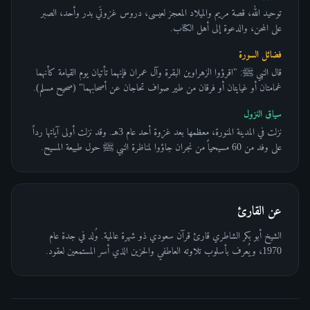
توحيد الله، قصة مريم والميلاد المعجز لعيسى، دروس غزوتَي بدر وأحد، الصبر
على المحن، والدعوة إلى أهل الكتاب.
فضائل السورة
قال النبي ﷺ: "اقرؤوا الزهراوين البقرة وآل عمران فإنهما تأتيان يوم القيامة كأنهما
غمامتان أو غيايتان أو فرقان من طير صواف تحاجان عن أصحابهما" (صحيح مسلم).
سياق النزول
نزلت في المدينة المنورة، معظمها بعد غزوة أحد عام 3هـ. وقد نزلت أولى آياتها رداً
على وفد من 60 مسيحياً من نجران جاؤوا لمناظرة النبي ﷺ حول طبيعة المسيح.
عن القارئ
الشيخ أبو بكر الشاطري قارئ قرآن سعودي ذو شهرة عالمية. وُلد في جدة عام
1970، ويُعرف بأسلوب تلاوته العاطفي والحزين الذي أسر المستمعين لعقود.