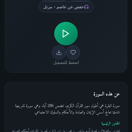
حفص عن عاصم - مرتل
اضغط للتشغيل
عن هذه السورة
سورة البقرة هي أطول سور القرآن الكريم، تتضمن 286 آية، وهي سورة تشريعية
شاملة تعالج أسس الإيمان والعبادة والأحكام والسلوك الاجتماعي.
المحاور الرئيسية
الهدى والضلال، قصة آدم وإبليس، محن بني إسرائيل، تحويل القبلة، أحكام الصيام