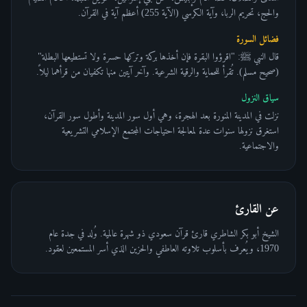
والحج، تحريم الربا، وآية الكرسي (الآية 255) أعظم آية في القرآن.
فضائل السورة
قال النبي ﷺ: "اقرؤوا البقرة فإن أخذها بركة وتركها حسرة ولا تستطيعها البطلة"
(صحيح مسلم). تُقرأ للحماية والرقية الشرعية. وآخر آيتين منها تكفيان من قرأهما ليلاً.
سياق النزول
نزلت في المدينة المنورة بعد الهجرة، وهي أول سور المدينة وأطول سور القرآن،
استغرق نزولها سنوات عدة لمعالجة احتياجات المجتمع الإسلامي التشريعية
والاجتماعية.
عن القارئ
الشيخ أبو بكر الشاطري قارئ قرآن سعودي ذو شهرة عالمية. وُلد في جدة عام
1970، ويُعرف بأسلوب تلاوته العاطفي والحزين الذي أسر المستمعين لعقود.