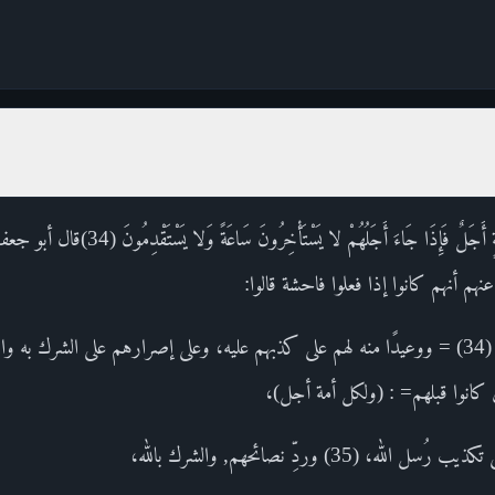
القول في تأويل قوله : وَلِكُلِّ أُمَّةٍ أَجَلٌ فَإِذَا جَ
هم أنهم كانوا إذا فعلوا فاحشة قالوا:
وَجَدْنَا عَلَيْهَا آبَاءَنَا وَاللَّهُ أَمَرَنَا بِهَا (34) = ووعيدًا منه لهم على كذبهم عليه، وعلى إصراره
ن كانوا قبلهم= : (ولكل أمة أجل)،
3) وردِّ نصائحهم, والشرك بالله،