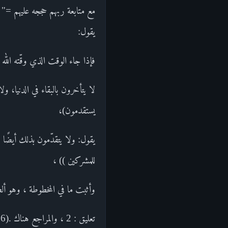
يقول:
فإذا جاء الوقت الذي وقّته الل
يستقدمون)،
للمشركين )) ،
وأثبت ما في المخطوطة ، وهو ألصق بالسياق .(35) انظر تفسير ((
تعليق : 2 ، والمراجع هناك .(36) انظر تفسير (( الأجل )) فيما سلف ص :