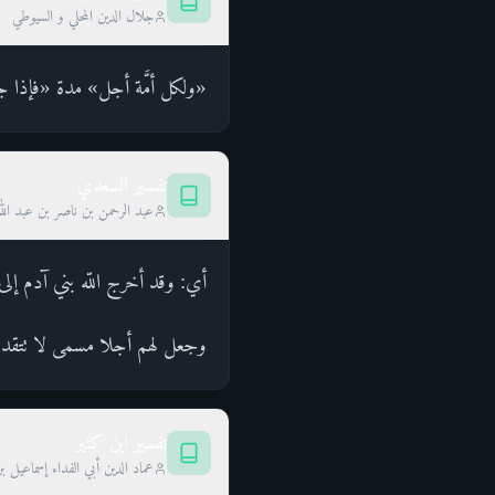
جلال الدين المحلي و السيوطي
«ولكل أمَّة أجل» مدة «فإذا ج
تفسير السعدي
عبد الرحمن بن ناصر بن عبد الل
أي: وقد أخرج اللّه بني آدم إل
وجعل لهم أجلا مسمى لا تتقدم أم
تفسير ابن كثير
عماد الدين أبي الفداء إسماعيل ب