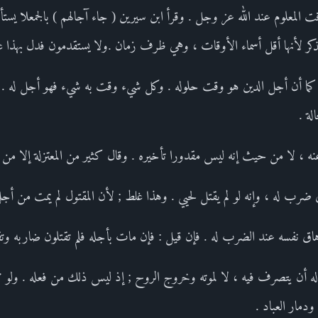
 المعلوم عند الله عز وجل . وقرأ ابن سيرين ( جاء آجالهم ) بالجمعلا يس
كر لأنها أقل أسماء الأوقات ، وهي ظرف زمان .ولا يستقدمون فدل بهذا على 
ما أن أجل الدين هو وقت حلوله . وكل شيء وقت به شيء فهو أجل له . 
لة .
ه ، لا من حيث إنه ليس مقدورا تأخيره . وقال كثير من المعتزلة إلا من 
 ضرب له ، وإنه لو لم يقتل لحيي . وهذا غلط ; لأن المقتول لم يمت من أجل
اق نفسه عند الضرب له . فإن قيل : فإن مات بأجله فلم تقتلون ضاربه وتق
 له أن يتصرف فيه ، لا لموته وخروج الروح ; إذ ليس ذلك من فعله . ولو 
مار العباد .