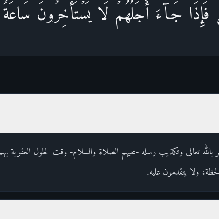
لࣱۖ فَإِذَا جَاۤءَ أَجَلُهُمۡ لَا یَسۡتَأۡخِرُونَ سَاعَةࣰ 
الله تعالى وتكذيب رسله -عليهم الصلاة والسلام- وقت لحلول العقوبة بهم، 
حظة، ولا يتقدمون عليه.