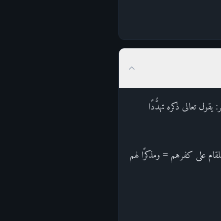
اءَ أَجَلُهُمْ لا يَسْتَأْخِرُونَ سَاعَةً وَلا يَسْتَقْدِمُونَ (34)قال أبو جعفر: يقول تعالى ذكره تهدُّدًا
م على الشرك به والمقام على كفرهم = ومذكرًا لهم