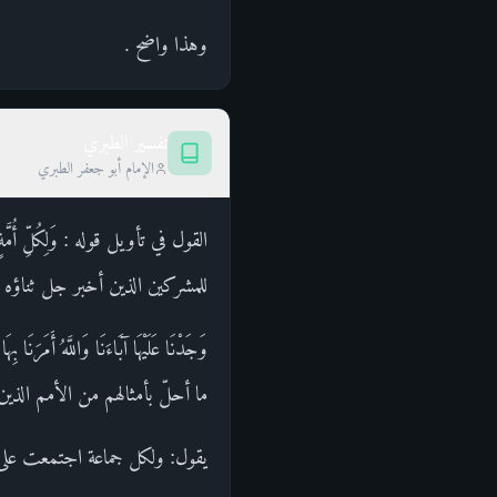
وهذا واضح .
تفسير الطبري
الإمام أبو جعفر الطبري
للمشركين الذين أخبر جل ثناؤه عن
ما أحلّ بأمثالهم من الأمم الذي
يقول: ولكل جماعة اجتمعت على تكذيب رُسل الله، (5