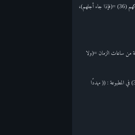
مع متابعة ربهم حججه عليهم =" أجل ", يعني: وقت لحلول العقوبات بساحتهم, ونزول المثُلات بهم على شركهم (36) =(فإذا جاء أجلهم)،
الدنيا، ولا يُمَتَّعون بالحياة فيها عن وقت هلاكهم وحين حلول أجل فنائهم، (37) ساعة من ساعات الزمان =(ولا
يقول: ولا يتقدّمون بذلك أيضًا عن الوقت الذي جعله الله لهم وقتًا للهلاك.------------------الهوامش :(34) في المطبوعة : (( مهددًا