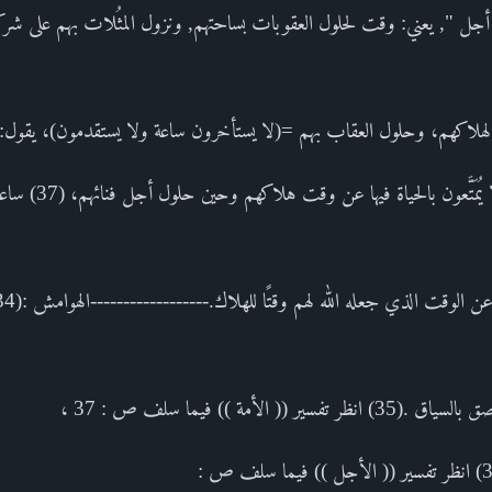
ه لهلاكهم، وحلول العقاب بهم =(لا يستأخرون ساعة ولا يستقدمون)، يقول:
لا يتأخرون بالبقاء في 
 الأمة )) فيما سلف ص : 37 ،