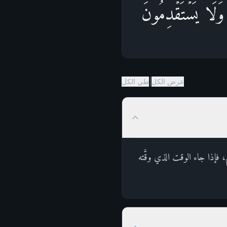
وَلَا یَسۡتَقۡدِمُونَ
|
عرض الكل
طي الكل
فإذا جاء الوقت الذي وقَّته