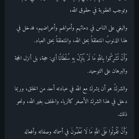
وتوجب العقوبة في حقوق اللّه،
والبغي على الناس في دمائهم وأموالهم وأعراضهم، فدخل في
هذا الذنوبُ المتعلقةُ بحق اللّه، والمتعلقةُ بحق العباد.
وَأَنْ تُشْرِكُوا بِاللَّهِ مَا لَمْ يُنَزِّلْ بِهِ سُلْطَانًا أي: حجة، بل أنزل الحجة
والبرهان على التوحيد.
والشركُ هو أن يشرك مع اللّه في عبادته أحد من الخلق، وربما
دخل في هذا الشرك الأصغر كالرياء والحلف بغير اللّه، ونحو
ذلك.
وَأَنْ تَقُولُوا عَلَى اللَّهِ مَا لَا تَعْلَمُونَ في أسمائه وصفاته وأفعاله