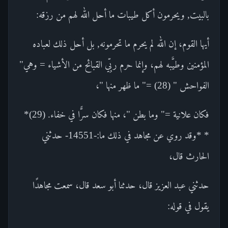
بالبيت, ويحرمون أكل طيبات ما أحل الله لهم من رزقه:
أيها القوم، إن الله لم يحرم ما تحرمونه, بل أحل ذلك لعباده
المؤمنين وطيَّبه لهم، وإنما حرم ربِّي القبائح من الأشياء = وهي"
الفواحش " (28) =" ما ظهر منها "،
فكان علانية =" وما بطن "، منها فكان سرًّا في خفاء. (29)*
* *وقد روي عن مجاهد في ذلك ما:-14551- حدثني
الحارث قال،
حدثني عبد العزيز قال، حدثنا أبو سعد قال، سمعت مجاهدًا
يقول في قوله: