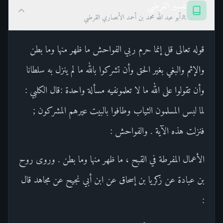
تفسير القرطبي
أبو عبد الله محمد بن أحمد الأنصاري القرطبي
قوله تعالى قل إنما حرم ربي الفواحش ما ظهر منها وما بطن
والإثم والبغي بغير الحق وأن تشركوا بالله ما لم ينزل به سلطانا
وأن تقولوا على الله ما لا تعلمونفيه مسألة واحدة :قال الكلبي :
لما لبس المسلمون الثياب وطافوا بالبيت عيرهم المشركون ;
فنزلت هذه الآية . والفواحش :
الأعمال المفرطة في القبح ، ما ظهر منها وما بطن . وروى روح
بن عبادة عن زكريا بن إسحاق عن ابن أبي نجيح عن مجاهد قال
: