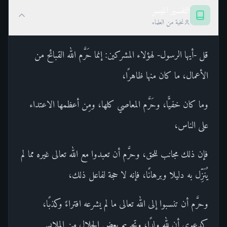
التفسير الميسر
نخبة من العلماء
قل -أيها الرسول- لهؤلاء المشركين: إنما حَرَّم الله القبائح من
الأعمال، ما كان منها ظاهرًا،
وما كان خفيًّا، وحَرَّم المعاصي كلها، ومِن أعظمها الاعتداء
على الناس،
فإن ذلك مجانب للحق، وحرَّم أن تعبدوا مع الله تعالى غيره مما لم
يُنَزِّل به دليلا وبرهانًا، فإنه لا حجة لفاعل ذلك،
وحرَّم أن تنسبوا إلى الله تعالى ما لم يشرعه افتراءً وكذبًا،
كدعوى أن لله ولدًا، وتحريم بعض الحلال من الملابس