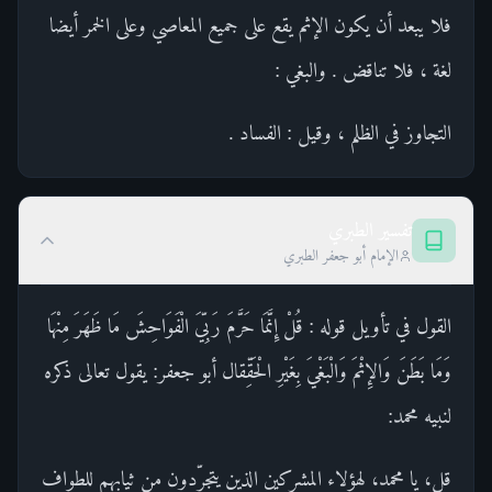
فلا يبعد أن يكون الإثم يقع على جميع المعاصي وعلى الخمر أيضا
لغة ، فلا تناقض . والبغي :
التجاوز في الظلم ، وقيل : الفساد .
تفسير الطبري
الإمام أبو جعفر الطبري
القول في تأويل قوله : قُلْ إِنَّمَا حَرَّمَ رَبِّيَ الْفَوَاحِشَ مَا ظَهَرَ مِنْهَا
وَمَا بَطَنَ وَالإِثْمَ وَالْبَغْيَ بِغَيْرِ الْحَقِّقال أبو جعفر: يقول تعالى ذكره
لنبيه محمد:
قل، يا محمد، لهؤلاء المشركين الذين يتجرّدون من ثيابهم للطواف