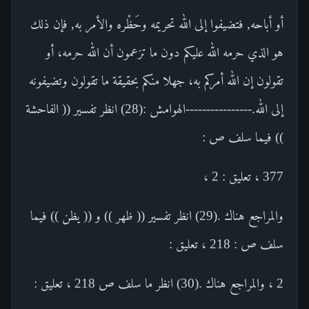
أو أباحه, فتضيفوا إلى الله تحريمه وحَظْره والأمر به, فإن ذلك
هو الذي حرمه الله عليكم دون ما تزعمون أن الله حرمه، أو
تقولون إن الله أمركم به، جهلا منكم بحقيقة ما تقولون وتضيفونه
إلى الله.----------------الهوامش :(28) انظر تفسير (( الفاحشة
)) فيما سلف ص :
377 ، تعليق : 2 ،
والمراجع هناك .(29) انظر تفسير (( ظهر )) و (( يظن )) فيما
سلف ص : 218 ، تعليق :
2 ، والمراجع هناك .(30) انظر ما سلف ص 218 ، تعليق :