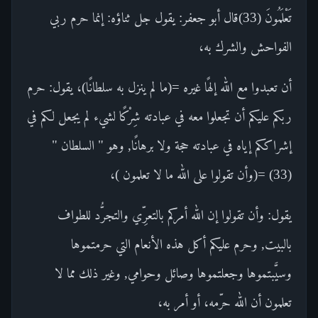
تَعْلَمُونَ (33)قال أبو جعفر: يقول جل ثناؤه: إنما حرم ربي
الفواحش والشرك به،
أن تعبدوا مع الله إلهًا غيره =(ما لم ينزل به سلطانًا)، يقول: حرم
ربكم عليكم أن تجعلوا معه في عبادته شِرْكًا لشيء لم يجعل لكم في
إشراككم إياه في عبادته حجة ولا برهانًا, وهو " السلطان "
(33) =(وأن تقولوا على الله ما لا تعلمون )،
يقول: وأن تقولوا إن الله أمركم بالتعرِّي والتجرُّد للطواف
بالبيت, وحرم عليكم أكل هذه الأنعام التي حرمتموها
وسيَّبتموها وجعلتموها وصائل وحوامي, وغير ذلك مما لا
تعلمون أن الله حرّمه، أو أمر به،