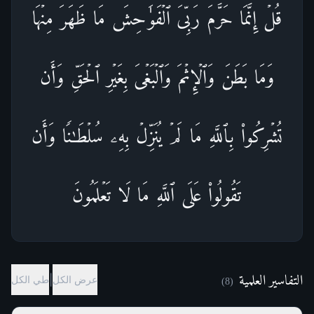
قُلۡ إِنَّمَا حَرَّمَ رَبِّیَ ٱلۡفَوَ ٰ⁠حِشَ مَا ظَهَرَ مِنۡهَا
وَمَا بَطَنَ وَٱلۡإِثۡمَ وَٱلۡبَغۡیَ بِغَیۡرِ ٱلۡحَقِّ وَأَن
تُشۡرِكُوا۟ بِٱللَّهِ مَا لَمۡ یُنَزِّلۡ بِهِۦ سُلۡطَـٰنࣰا وَأَن
تَقُولُوا۟ عَلَى ٱللَّهِ مَا لَا تَعۡلَمُونَ
التفاسير العلمية
|
عرض الكل
طي الكل
)
8
(