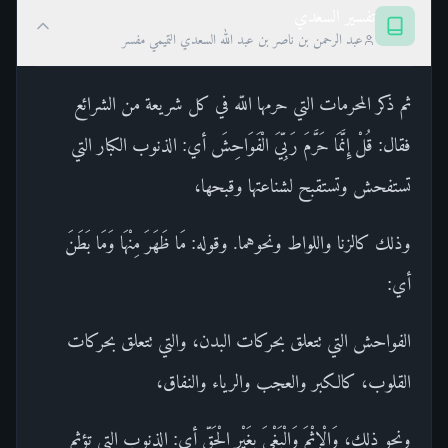
تفسير السعدي
عبد الرحمن بن ناصر بن عبد الله السعدي التميمي مفسر
ثم ذكر المحرمات التي حرمها اللّه في كل شريعة من الشرائع
فقال: قُلْ إِنَّمَا حَرَّمَ رَبِّيَ الْفَوَاحِشَ أي: الذنوب الكبار التي
تستفحش وتستقبح لشناعتها وقبحها،
وذلك كالزنا واللواط ونحوهما. وقوله: مَا ظَهَرَ مِنْهَا وَمَا بَطَنَ
أي:
الفواحش التي تتعلق بحركات البدن، والتي تتعلق بحركات
القلوب، كالكبر والعجب والرياء والنفاق،
ونحو ذلك، وَالْإِثْمَ وَالْبَغْيَ بِغَيْرِ الْحَقِّ أي: الذنوب التي تؤثم