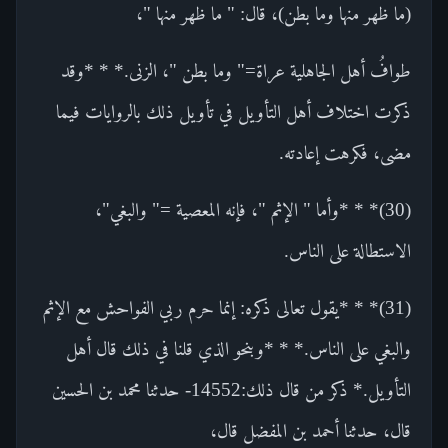
(ما ظهر منها وما بطن)، قال: " ما ظهر منها "،
طوافُ أهل الجاهلية عراة=" وما بطن "، الزنى.* * *وقد
ذكرت اختلاف أهل التأويل في تأويل ذلك بالروايات فيما
مضى، فكرهت إعادته.
(30)* * *وأما " الإثم "، فإنه المعصية =" والبغي"،
الاستطالة على الناس.
(31)* * *يقول تعالى ذكره: إنما حرم ربي الفواحش مع الإثم
والبغي على الناس.* * *وبنحو الذي قلنا في ذلك قال أهل
التأويل.* ذكر من قال ذلك:14552- حدثنا محمد بن الحسين
قال، حدثنا أحمد بن المفضل قال،