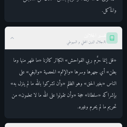
والمآكل.
تفسير الجلالين
جلال الدين المحلي و السيوطي
«قل إنما حرَّم ربي الفواحش» الكبائر كالزنا «ما ظهر منها وما
بطن» أي جهرها وسرها «والإثم» المعصية «والبغي» على
الناس «بغير الحق» وهو الظلم «وأن تشركوا بالله ما لم ينزل به»
بإشراكه «سلطانا» حجة «وأن تقولوا على الله ما لا تعلمون» من
تحريم ما لم يحرم وغيره.