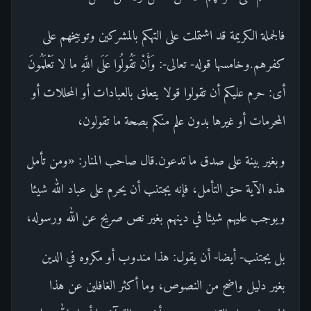
فالجملة الكريمة قد اشتملت على التهكم بالمشركين وتوبيخهم على
كفرهم.وخامسها قوله- تعالى-: وَأَنْ تَقُولُوا عَلَى اللَّهِ ما لا تَعْلَمُونَ
أى: حرم عليكم أن تقولوا قولا يتعلق بالعبادات أو المحللات أو
المحرمات أو غيرها بدون علم منكم بصحة ما تقولون،
وبغير بينة على صدق ما تدعون.قال صاحب المنار: «ومن تأمل
هذه الآية حق التأمل، فإنه يجتنب أن يحرم على عباد الله شيئا
ويوجب عليهم شيئا في دينهم بغير نص صريح عن الله ورسوله،
بل يجتنب- أيضا- أن يقول: هذا مندوب أو مكروه في الدين
بغير دليل واضح من النصوص، وما أكثر الغافلين عن هذا