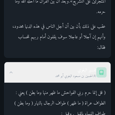
المتجرئين على التشريع».وبعد أن بين القرآن ما أحله الله وما
حرمه.
عقب على ذلك بأن بين أن أجل الناس في هذه الدنيا محدود،
وأنهم إن آجلا أو عاجلا سوف يقفون أمام ربهم للحساب
فقال:
تفسير البغوي
الحسين بن مسعود البغوي أبو محمد
( قل إنما حرم ربي الفواحش ما ظهر منها وما بطن ) يعني :
الطواف عراة ( ما ظهر ) طواف الرجال بالنهار ( وما بطن )
طواف النساء بالليل . وقيل :