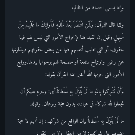
وإنما يسمى انتصافا من الظالم،
ولذا قال القرآن: وَلَمَنِ انْتَصَرَ بَعْدَ ظُلْمِهِ فَأُولئِكَ ما عَلَيْهِمْ مِنْ
سَبِيلٍ.وقيل إن القيد هنا لإخراج الأمور التي ليس لهم فيها
حقوق، أو التي تطيب أنفسهم فيها عن بعض حقوقهم فيبذلونها
عن رضى وارتياح لمنفعة أو مصلحة لهم يرجونها ببذلها.ورابع
الأمور التي حرمها الله أخبر عنه القرآن بقوله:
وَأَنْ تُشْرِكُوا بِاللَّهِ ما لَمْ يُنَزِّلْ بِهِ سُلْطاناً.أى: وحرم عليكم أن
تجعلوا لله شركاء في عبادته بدون حجة وبرهان. وقوله:
ما لَمْ يُنَزِّلْ بِهِ سُلْطاناً بيان للواقع من شركهم، إذ أنهم لا حجة
عندهم على شركهم: لا من العقل ولا من النقل،