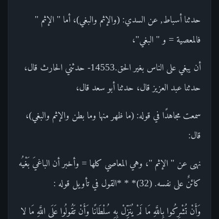
حدثنا أسباط, عن السدي: (والإثم والبغي)، أما " الإثم "
فالمعصية = و " البغي"،
أن يبغي على الناس بغير الحق.14553- حدثني الحارث قال،
حدثنا عبد العزيز قال، حدثنا أبو سعد قال،
سمعت مجاهدًا في قوله: (ما ظهر منها وما بطن والإثم والبغي)،
قال:
نهى عن " الإثم "، وهي المعاصي كلها = وأخبر أن الباغيَ بَغْيُه
كائنٌ على نفسه. (32)* * *القول في تأويل قوله :
وَأَنْ تُشْرِكُوا بِاللَّهِ مَا لَمْ يُنَزِّلْ بِهِ سُلْطَانًا وَأَنْ تَقُولُوا عَلَى اللَّهِ مَا لا