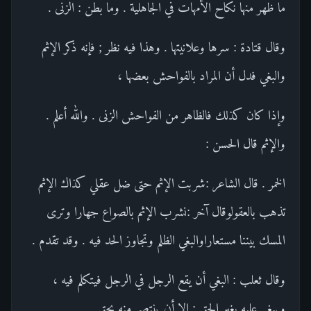
ما ظهر منها نكاح الأمهات في الجاهلية . وما بطن : الزنى .
وقال قتادة : سرها وعلانيتها . وهذا فيه نظر ; فإنه ذكر الإثم
والبغي فدل أن المراد بالفواحش بعضها ،
وإذا كان كذلك فالظاهر من الفواحش الزنى . والله أعلم .
والإثم قال الحسن :
الخمر . قال الشاعر :شربت الإثم حتى ضل عقلي كذاك الإثم
تذهب بالعقولوقال آخر :نشرب الإثم بالصواع جهارا وترى
المسك بيننا مستعاراوالبغي الظلم وتجاوز الحد فيه . وقد تقدم .
وقال ثعلب : البغي أن يقع الرجل في الرجل فيتكلم فيه ،
ويبغي عليه بغير الحق ; إلا أن ينتصر منه بحق .