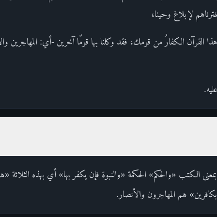
خترناهم لإبلاغ وحينا،
ذا القرآن الكفارُ من قومك، فقد وكلنا بها قومًا آخرين -أي: المهاجرين وال
ليه.
بمعنى الكتب «والحكم» الحكمة «والنبوة فإن يكفر بها» أي بهذه الثلاثة «هؤ
ا بكافرين» هم المهاجرون والأنصار.