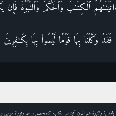
ءَاتَیۡنَـٰهُمُ ٱلۡكِتَـٰبَ وَٱلۡحُكۡمَ وَٱلنُّبُوَّةَۚ فَإِن یَكۡ
فَقَدۡ وَكَّلۡنَا بِهَا قَوۡمࣰا لَّیۡسُوا۟ بِهَا بِكَـٰفِرِینَ
يهم بالهداية والنبوة هم الذين آتيناهم الكتاب كصحف إبراهيم وتوراة موسى 