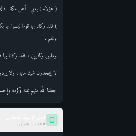
( هؤلاء ) يعني : أهل مكة . ق
) فقد وكلنا بها قوما ليسوا ب
وعجم ،
ومليين وكتابيين ، فقد وكلنا بها 
لا يجحدون شيئا منها ، ولا يردو
جعلنا الله منهم بمنه وكرمه وإحسا
تفسير الوسيط لطنطاوي
محمد سيد طنطاوي