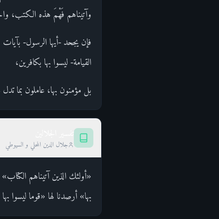
وآتيناهم فَهْمَ هذه الكتب، وا
فإن يجحد -أيها الرسول- بآيات ه
القيامة- ليسوا بها بكافرين،
بل مؤمنون بها، عاملون بما تدل ع
تفسير الجلالين
جلال الدين المحلي و السيوطي
«أولئك الذين آتيناهم الكتاب» 
بها» أرصدنا لها «قوما ليسوا به