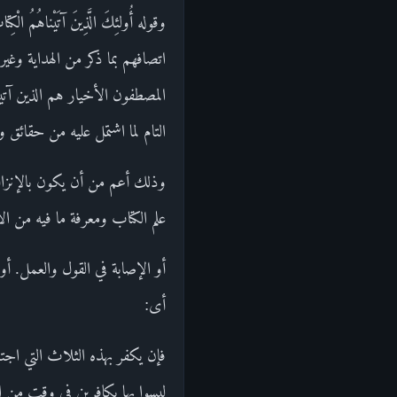
وقوله أُولئِكَ الَّذِينَ آتَيْناهُمُ 
اتصافهم بما ذكر من الهداية وغ
المصطفون الأخيار هم الذين آتي
التام لما اشتمل عليه من حقائق 
وذلك أعم من أن يكون بالإنزال 
علم الكتاب ومعرفة ما فيه من ال
أو الإصابة في القول والعمل. أو القضاء ب
أى:
فإن يكفر بهذه الثلاث التي اجت
ليسوا بها بكافرين في وقت من ا