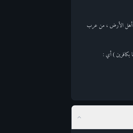
سائر أهل الأرض ، من عرب
ها بكافرين ) أي :