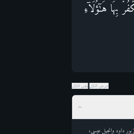
فُرۡ بِهَا هَـٰۤؤُلَاۤءِ
|
عرض الكل
طي الكل
وزبور داود وإنجيل عيسى،