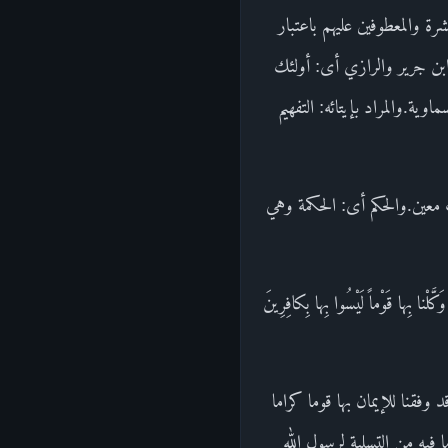
نية عشرة والمعطوفين عليهم باعتبار
ابن جرير والرازي أى: أولئك
.والمراد بإيتائه: التفهيم
 معين.والحكم أى: الحكمة وهي
بِها قَوْماً لَيْسُوا بِها بِكافِرِينَ
قنا للإيمان بها قوما كراما
يه من التسلية لرسول الله