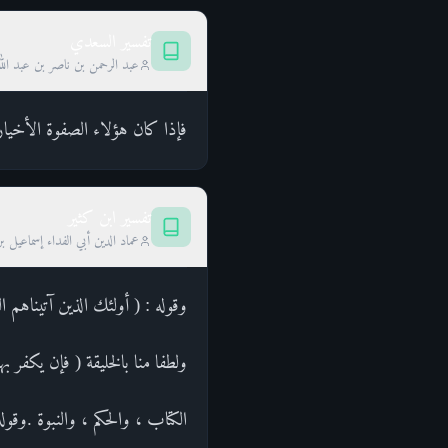
تفسير السعدي
عبد الرحمن بن ناصر بن عبد الل
فإذا كان هؤلاء الصفوة الأخيار
تفسير ابن كثير
عماد الدين أبي الفداء إسماعيل ب
وقوله : ( أولئك الذين آتيناهم ا
ولطفا منا بالخليقة ( فإن يكفر ب
الكتاب ، والحكم ، والنبوة .وقوله