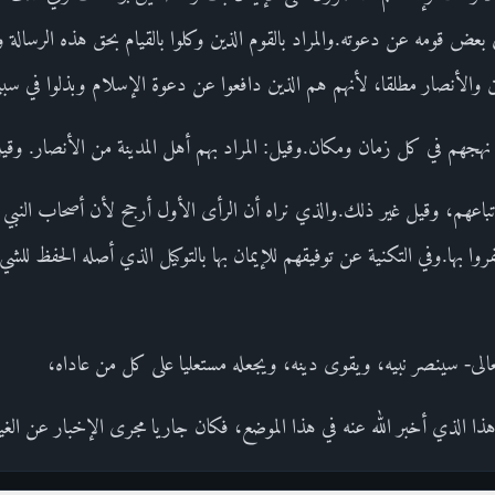
ض قومه عن دعوته.والمراد بالقوم الذين وكلوا بالقيام بحق هذه الرسالة ووف
ين والأنصار مطلقا، لأنهم هم الذين دافعوا عن دعوة الإسلام وبذلوا في سبي
هم في كل زمان ومكان.وقيل: المراد بهم أهل المدينة من الأنصار. وقي
وأتباعهم، وقيل غير ذلك.والذي نراه أن الرأى الأول أرجح لأن أصحاب النبي 
وا بها.وفي التكنية عن توفيقهم للإيمان بها بالتوكيل الذي أصله الحفظ للشي
عالى- سينصر نبيه، ويقوى دينه، ويجعله مستعليا على كل من عاداه،
هذا الذي أخبر الله عنه في هذا الموضع، فكان جاريا مجرى الإخبار عن ال