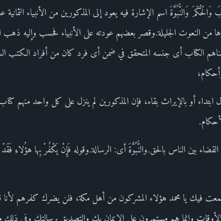
الْكِتابَ وَالْحُكْمَ وَالنُّبُوَّةَ اسم الإشارة فيه يعود إلى المذكورين من الأنبياء الثما
يرها من النعوت الجليلة.وقصر بعضهم عودته على الأنبياء فحسب وإليه ذهب 
ناهم الكتاب أى جنسه المتحقق في ضمن أى فرد كان من أفراد الكتب السماوية
وأحكام،
ابتداء أو بالإيراث بقاء، فإن المذكورين لم ينزل على كل واحد منهم كتاب
أحكام.
ين الناس بالحق.والنُّبُوَّةَ أى: الرسالة.وقوله فَإِنْ يَكْفُرْ بِها هؤُلاءِ فَقَدْ وَكَّلْنا 
معت فيك يا محمد هؤلاء المشركون من أهل مكة، فلن يضرك كفرهم لأنا قد وف
لأوقات وإنما هم مستمرون على الإيمان بك والتصديق برسالتك وفي ذلك ما ف