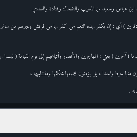
اله ابن عباس وسعيد بن المسيب والضحاك وقتادة والسدي .
ها بكافرين ) أي : إن يكفر بهذه النعم من كفر بها من قريش وغيرهم من 
قوما ) آخرين ) يعني : المهاجرين والأنصار وأتباعهم إلى يوم القيامة ( ليسوا ب
ن منها حرفا واحدا ، بل يؤمنون بجميعها محكمها ومتشابهها ،
نه .