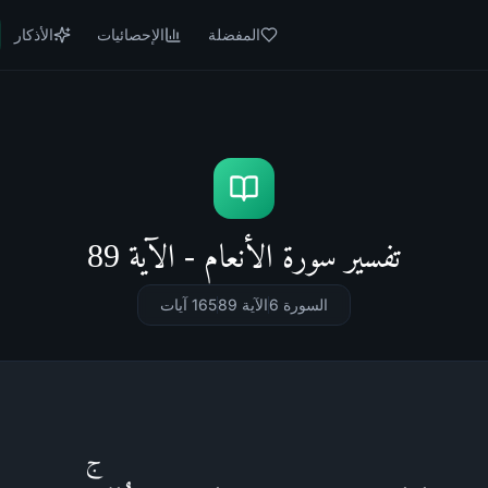
المفضلة
الإحصائيات
الأذكار
تفسير سورة الأنعام - الآية 89
السورة 6
الآية 89
165
آيات