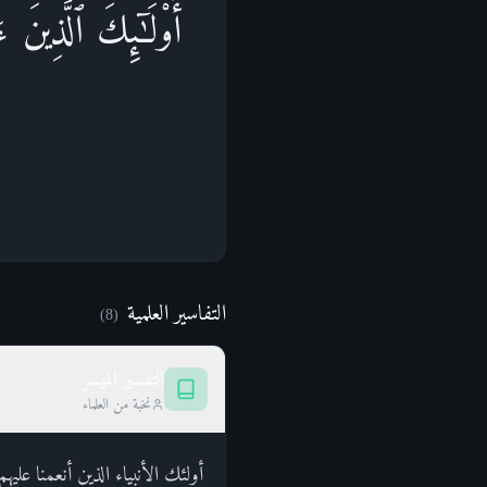
أُو۟لَـٰۤىِٕكَ ٱلَّذِینَ 
التفاسير العلمية
)
8
(
التفسير الميسر
نخبة من العلماء
أولئك الأنبياء الذين أنعمنا عل