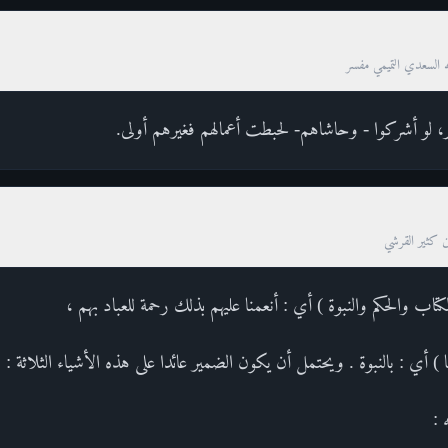
ه السعدي التميمي مفسر
، لو أشركوا - وحاشاهم- لحبطت أعمالهم فغيرهم أولى.
ن كثير القرشي
لكتاب والحكم والنبوة ) أي : أنعمنا عليهم بذلك رحمة للعباد بهم ،
ها ) أي : بالنبوة . ويحتمل أن يكون الضمير عائدا على هذه الأشياء الثلاثة :
 :