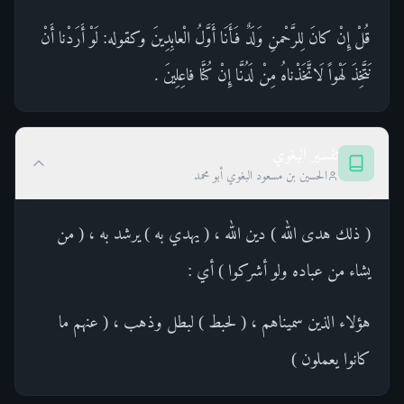
قُلْ إِنْ كانَ لِلرَّحْمنِ وَلَدٌ فَأَنَا أَوَّلُ الْعابِدِينَ وكقوله: لَوْ أَرَدْنا أَنْ
نَتَّخِذَ لَهْواً لَاتَّخَذْناهُ مِنْ لَدُنَّا إِنْ كُنَّا فاعِلِينَ .
تفسير البغوي
الحسين بن مسعود البغوي أبو محمد
( ذلك هدى الله ) دين الله ، ( يهدي به ) يرشد به ، ( من
يشاء من عباده ولو أشركوا ) أي :
هؤلاء الذين سميناهم ، ( لحبط ) لبطل وذهب ، ( عنهم ما
كانوا يعملون )