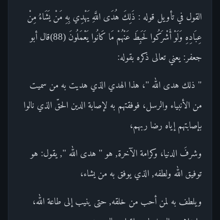
القول في تأويل قوله : ذَلِكَ هُدَى اللَّهِ يَهْدِي بِهِ مَنْ يَشَاءُ مِنْ
عِبَادِهِ وَلَوْ أَشْرَكُوا لَحَبِطَ عَنْهُمْ مَا كَانُوا يَعْمَلُونَ (88)قال أبو
جعفر: يعني تعالى ذكره بقوله:
" ذلك هدى الله "، هذا الهدي الذي هديت به من سميت
من الأنبياء والرسل، فوفقتهم به لإصابة الدين الحقّ الذي نالوا
بإصابتهم إياه رضا ربهم،
وشرفَ الدنيا، وكرامة الآخرة, هو " هدى الله ", يقول: هو
توفيق الله ولطفه, الذي يوفق به من يشاء،
ويلطف به لمن أحب من خلقه, حتى ينيب إلى طاعة الله،