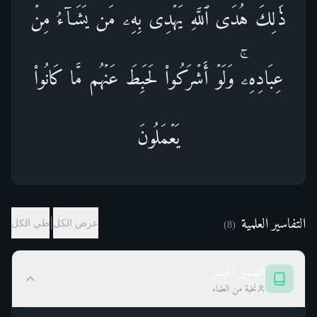
ذَ ٰ⁠لِكَ هُدَى ٱللَّهِ یَهۡدِی بِهِۦ مَن یَشَاۤءُ مِنۡ
عِبَادِهِۦۚ وَلَوۡ أَشۡرَكُوا۟ لَحَبِطَ عَنۡهُم مَّا كَانُوا۟
یَعۡمَلُونَ
التفاسير العلمية
|
عرض الكل
طي الكل
)
8
(
التفسير الميسر
نخبة من العلماء