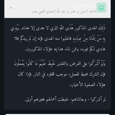
تفسير السعدي
عبد الرحمن بن ناصر بن عبد الله السعدي التميمي مفسر
ذَلِكَ الهدى المذكور هُدَى اللَّهِ الذي لا هدى إلا هداه. يَهْدِي
بِهِ مَنْ يَشَاءُ مِنْ عِبَادِهِ فاطلبوا منه الهدى فإنه إن لم يهدكم فلا
هادي لكم غيره، وممن شاء هدايته هؤلاء المذكورون.
وَلَوْ أَشْرَكُوا على الفرض والتقدير لَحَبِطَ عَنْهُمْ مَا كَانُوا يَعْمَلُونَ
فإن الشرك محبط للعمل، موجب للخلود في النار. فإذا كان
هؤلاء الصفوة الأخيار،
لو أشركوا - وحاشاهم- لحبطت أعمالهم فغيرهم أولى.