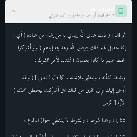
تفسير ابن كثير
عماد الدين أبي الفداء إسماعيل بن كثير القرشي
ثم قال : ( ذلك هدى الله يهدي به من يشاء من عباده ) أي :
إنما حصل لهم ذلك بتوفيق الله وهدايته إياهم ( ولو أشركوا
لحبط عنهم ما كانوا يعملون ) تشديد لأمر الشرك ،
وتغليظ لشأنه ، وتعظيم لملابسته ، كما قال [ تعالى ] ( ولقد
أوحي إليك وإلى الذين من قبلك لئن أشركت ليحبطن عملك )
الآية [ الزمر :
65 ] ، وهذا شرط ، والشرط لا يقتضي جواز الوقوع ،