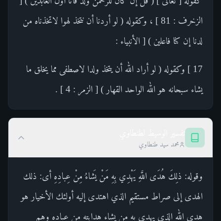
كقوله [ تعالى ] ( قل إن كان للرحمن ولد فأنا أول العابدين ) [
الزخرف : 81 ] ، وكقوله ( لو أردنا أن نتخذ لهوا لاتخذناه من
لدنا إن كنا فاعلين ) [ الأنبياء :
17 ] وكقوله ( لو أراد الله أن يتخذ ولدا لاصطفى مما يخلق ما
يشاء سبحانه هو الله الواحد القهار ) [ الزمر : 4 ] .
تفسير الوسيط لطنطاوي
محمد سيد طنطاوي
وقوله: ذلِكَ هُدَى اللَّهِ يَهْدِي بِهِ مَنْ يَشاءُ مِنْ عِبادِهِ أى: ذلك
الهدى إلى صراط مستقيم الذي اهتدى إليه أولئك الأخيار هو
هدى الله الذي يهدى به من يشاء هدايته من عباده وهم