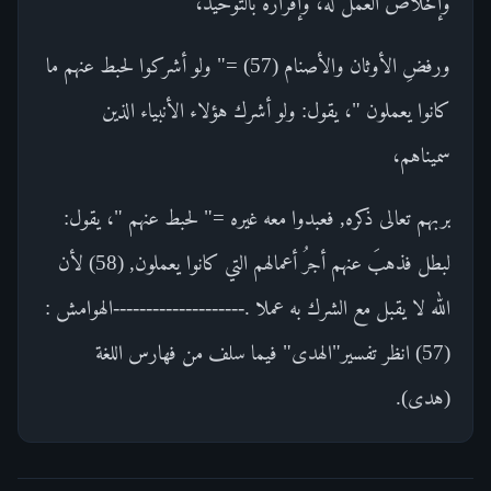
وإخلاص العمل له، وإقراره بالتوحيد،
ورفضِ الأوثان والأصنام (57) =" ولو أشركوا لحبط عنهم ما
كانوا يعملون "، يقول: ولو أشرك هؤلاء الأنبياء الذين
سميناهم،
بربهم تعالى ذكره, فعبدوا معه غيره =" لحبط عنهم "، يقول:
لبطل فذهبَ عنهم أجرُ أعمالهم التي كانوا يعملون, (58) لأن
الله لا يقبل مع الشرك به عملا .--------------------الهوامش :
(57) انظر تفسير"الهدى" فيما سلف من فهارس اللغة
(هدى).