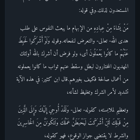
المستعدون لذلك.وفي قوله:
مَنْ يَشاءُ مِنْ عِبادِهِ من الإبهام ما يبعث النفوس على طلب
هدى الله- تعالى- والتعرض لنفحاته.وقوله وَلَوْ أَشْرَكُوا لَحَبِطَ
عَنْهُمْ ما كانُوا يَعْمَلُونَ أى، ولو فرض أن أشرك بالله أولئك
المهديون المختارون لبطل وسقط عنهم ثواب ما كانوا يعملونه
من أعمال صالحة فكيف بغيرهم.قال ابن كثير: في هذه الآية
تشديد لأمر الشرك وتغليظ لشأنه،
وتعظيم لملابسته، كقوله- تعالى- وَلَقَدْ أُوحِيَ إِلَيْكَ وَإِلَى الَّذِينَ
مِنْ قَبْلِكَ لَئِنْ أَشْرَكْتَ لَيَحْبَطَنَّ عَمَلُكَ وَلَتَكُونَنَّ مِنَ الْخاسِرِينَ
والشرط لا يقتضى جواز الوقوع، فهو كقوله،