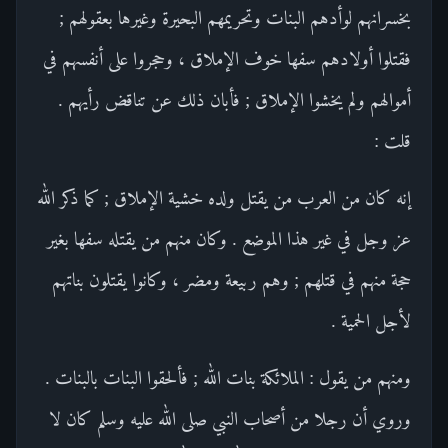
بخسرانهم لوأدهم البنات وتحريمهم البحيرة وغيرها بعقولهم ;
فقتلوا أولادهم سفها خوف الإملاق ، وحجروا على أنفسهم في
أموالهم ولم يخشوا الإملاق ; فأبان ذلك عن تناقض رأيهم .
قلت :
إنه كان من العرب من يقتل ولده خشية الإملاق ; كما ذكر الله
عز وجل في غير هذا الموضع . وكان منهم من يقتله سفها بغير
حجة منهم في قتلهم ; وهم ربيعة ومضر ، وكانوا يقتلون بناتهم
لأجل الحمية .
ومنهم من يقول : الملائكة بنات الله ; فألحقوا البنات بالبنات .
وروي أن رجلا من أصحاب النبي صلى الله عليه وسلم كان لا