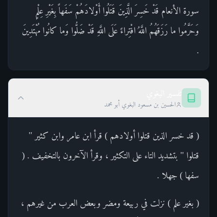
سورة الأنعام قَدْ خَسِرَ الَّذِينَ قَتَلُوا أَوْلادَهُمْ سَفَهاً بِغَيْرِ عِلْمٍ
وَحَرَّمُوا ما رَزَقَهُمُ اللَّهُ افْتِراءً عَلَى اللَّهِ قَدْ ضَلُّوا وَما كانُوا مُهْتَدِينَ
.
تفسير البغوي
الحسين بن مسعود البغوي أبو محمد
( قد خسر الذين قتلوا أولادهم ) قرأ ابن عامر وابن كثير "
قتلوا " بتشديد التاء على التكثير ، وقرأ الآخرون بالتخفيف . (
سفها ) جهلا .
( بغير علم ) نزلت في ربيعة ومضر وبعض العرب من غيرهم ،