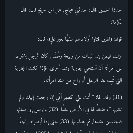
حدثنا الحسين قال، حدثني حجاج, عن ابن جريج قال، قال
عكرمة،
قوله: (الذين قتلوا أولادهم سفهًا بغير علم)، قال:
نزلت فيمن يئد البنات من ربيعة ومُضَر, كان الرجل يشترط
على امرأته أن تستحيي جارية وتئد أخرى. فإذا كانت الجارية
التي تَئِد، غدا الرجل أو راح من عند امرأته،
(31) وقال لها: " أنت علي كظهر أمِّي إن رجعت إليك ولم
تئديها "، فتخُدُّ لها في الأرض خدًّا, (32) وترسل إلى نسائها
فيجتمعن عندها, ثم يتداولنها, (33) حتى إذا أبصرته راجعًا