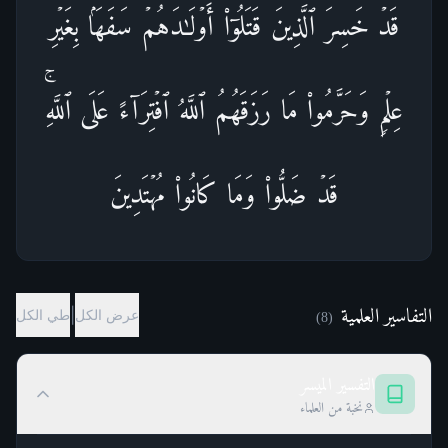
قَدۡ خَسِرَ ٱلَّذِینَ قَتَلُوۤا۟ أَوۡلَـٰدَهُمۡ سَفَهَۢا بِغَیۡرِ
عِلۡمࣲ وَحَرَّمُوا۟ مَا رَزَقَهُمُ ٱللَّهُ ٱفۡتِرَاۤءً عَلَى ٱللَّهِۚ
قَدۡ ضَلُّوا۟ وَمَا كَانُوا۟ مُهۡتَدِینَ
التفاسير العلمية
|
عرض الكل
طي الكل
)
8
(
التفسير الميسر
نخبة من العلماء