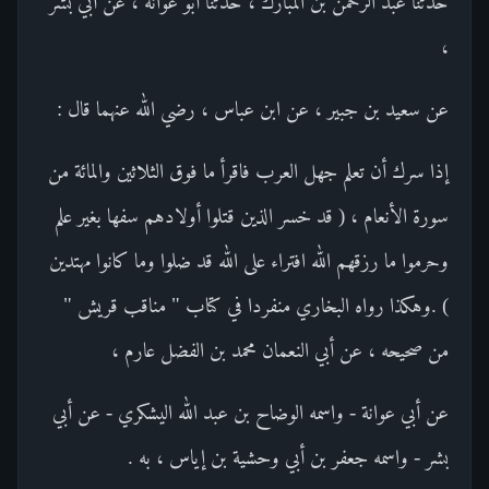
حدثنا عبد الرحمن بن المبارك ، حدثنا أبو عوانة ، عن أبي بشر
،
عن سعيد بن جبير ، عن ابن عباس ، رضي الله عنهما قال :
إذا سرك أن تعلم جهل العرب فاقرأ ما فوق الثلاثين والمائة من
سورة الأنعام ، ( قد خسر الذين قتلوا أولادهم سفها بغير علم
وحرموا ما رزقهم الله افتراء على الله قد ضلوا وما كانوا مهتدين
) .وهكذا رواه البخاري منفردا في كتاب " مناقب قريش "
من صحيحه ، عن أبي النعمان محمد بن الفضل عارم ،
عن أبي عوانة - واسمه الوضاح بن عبد الله اليشكري - عن أبي
بشر - واسمه جعفر بن أبي وحشية بن إياس ، به .