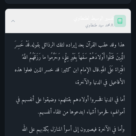
تفسير الوسيط لطنطاوي
محمد سيد طنطاوي
هذا وقد عقب القرآن بعد إيراده لتلك الرذائل بقوله.قَدْ خَسِرَ
الَّذِينَ قَتَلُوا أَوْلادَهُمْ سَفَهاً بِغَيْرِ عِلْمٍ، وَحَرَّمُوا ما رَزَقَهُمُ اللَّهُ
افْتِراءً عَلَى اللَّهِ.قال الإمام ابن كثير: قد خسر الذين فعلوا هذه
الأفاعيل في الدنيا والآخرة،
أما في الدنيا فخسروا أولادهم بقتلهم، وضيقوا على أنفسهم في
أموالهم، فحرموا أشياء ابتدعوها من تلقاء أنفسهم.
وأما في الآخرة فيصيرون إلى أسوأ المنازل بكذبهم على الله