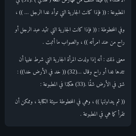
المطبوعة : (( فإذا كانت الجارية التي توأد غدا الرجل ... )) ،
وفي المخطوطة : (( فإذا كانت الجارية التي تئيد عبد الرجل أو
راح من عند امرأته )) ، والصواب ما أثبت .
معنى ذلك : أنه إذا ولدت المرأة الجارية التي شرط عليها أن
تئدها غدا أو راح وقال ...(32) (( خد في الأرض خدا)) :
شق في الأرض شقًا .(33) هكذا في المطبوعة :
(( ثم يتداولنها )) ، وهي في المخطوطة سيئة الكتابة ، وممكن أن
تقرأ كما هي في المطبوعة .