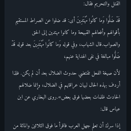
القتل والتحريم فقال:
قَدْ ضَلُّوا وَما كانُوا مُهْتَدِينَ أى: قد ضلوا عن الصراط المستقيم
بأقوالهم وأفعالهم القبيحة وما كانوا مهتدين إلى الحق
والصواب.قال الشهاب، وفي قوله وَما كانُوا مُهْتَدِينَ بعد قوله قَدْ
ضَلُّوا مبالغة في نفى الهداية عنهم،
لأن صيغة الفعل تقتضي حدوث الضلال بعد أن لم يكن. فلذا
أردف بهذه الحال لبيان عراقتهم في الضلال، وإنما ضلالهم
الحادث ظلمات بعضها فوق بعض».روى البخاري عن ابن
عباس قال:
إذا سرك أن تعلم جهل العرب فاقرأ ما فوق الثلاثين والمائة من