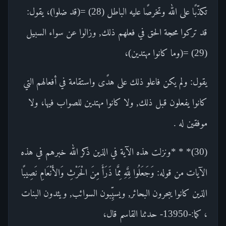
تكذّبًا على الله وتخرصًا عليه الباطل (28) =(قد ضلوا)، يقول:
قد تركوا محجة الحق في فعلهم ذلك, وزالوا عن سواء السبيل
(29) =(وما كانوا مهتدين)،
يقول: ولم يكن فاعلو ذلك على هدًى واستقامة في أفعالهم التي
كانوا يفعلون قبل ذلك, ولا كانوا مهتدين للصواب فيها، ولا
موفقين له .
(30)* * *ونزلت هذه الآية في الذين ذكر الله خبرهم في هذه
الآيات من قوله: وَجَعَلُوا لِلَّهِ مِمَّا ذَرَأَ مِنَ الْحَرْثِ وَالأَنْعَامِ نَصِيبًا
الذين كانوا يبحرون البحائر, ويسيِّبون السوائب, ويئدون البنات
، كما:-13950- حدثنا القاسم قال،