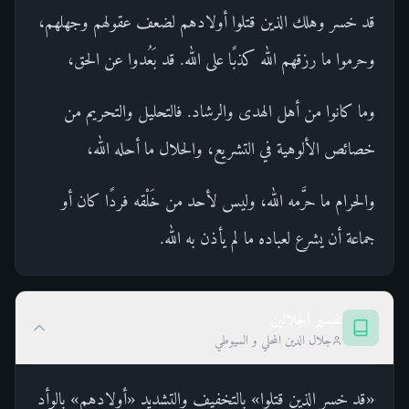
قد خسر وهلك الذين قتلوا أولادهم لضعف عقولهم وجهلهم،
وحرموا ما رزقهم الله كذبًا على الله. قد بَعُدوا عن الحق،
وما كانوا من أهل الهدى والرشاد. فالتحليل والتحريم من
خصائص الألوهية في التشريع، والحلال ما أحله الله،
والحرام ما حرَّمه الله، وليس لأحد من خَلْقه فردًا كان أو
جماعة أن يشرع لعباده ما لم يأذن به الله.
تفسير الجلالين
جلال الدين المحلي و السيوطي
«قد خسر الذين قتلوا» بالتخفيف والتشديد «أولادهم» بالوأد