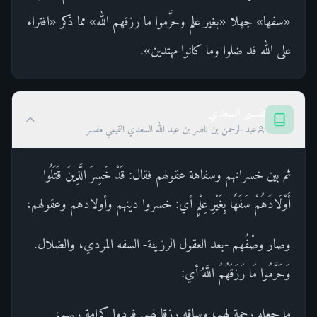
«سفها» جهلا «بغير علم وحرَّموا ما رزقهم الله» مما ذكر «افتراء
على الله قد ضلوا وما كانوا مهتدين».
تفسير السعدي
عبد الرحمن بن ناصر بن عبد الله السعدي التميمي مفسر
ثم بين خسرانهم وسفاهة عقولهم فقال: قَدْ خَسِرَ الَّذِينَ قَتَلُوا
أَوْلَادَهُمْ سَفَهًا بِغَيْرِ عِلْمٍ أي: خسروا دينهم وأولادهم وعقولهم،
وصار وصْفُهم -بعد العقول الرزينة- السفه المردي، والضلال.
وَحَرَّمُوا مَا رَزَقَهُمُ اللَّهُ أي:
ما جعله رحمة لهم، وساقه رزقا لهم. فردوا كرامة ربهم،