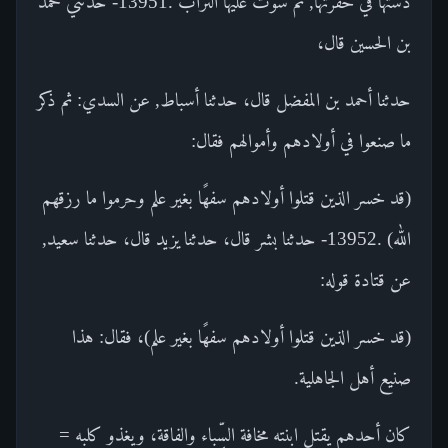
دستها في حفرتها, ثم سوّت عليها التراب .13951- حدثني محمد
بن الحسين قال،
حدثنا أحمد بن المفضل قال، حدثنا أسباط, عن السدي: ثم ذكر
ما صنعوا في أولادهم وأموالهم فقال:
(قد خسر الذين قتلوا أولادهم سفهًا بغير علم وحرموا ما رزقهم
الله) .13952- حدثنا بشر قال، حدثنا يزيد قال، حدثنا سعيد,
عن قتادة قوله:
(قد خسر الذين قتلوا أولادهم سفهًا بغير علم)، فقال: هذا
صنيع أهل الجاهلية.
كان أحدهم يقتل ابنته مخافة السِّباء والفاقة، ويغذو كلبه =