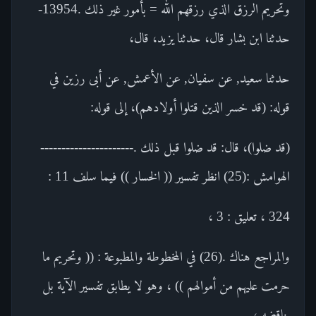
وتحريم الرزق الذي رزقهم الله = بأمور غير ذلك .13954-
حدثنا ابن بشار قال، حدثنا يزيد، قال،
حدثنا سعيد, عن سفيان, عن الأعمش, عن أبى رزين في
قوله: (قد خسر الذين قتلوا أولادهم)، إلى قوله:
(قد ضلوا)، قال: قد ضلوا قبل ذلك .----------------------
الهوامش :(25) انظر تفسير (( الخسار )) فيما سلف 11 :
324 ، تعليق : 3 ،
والمراجع هناك .(26) في المخطوطة والمطبوعة : (( وتحريم ما
حرمت عليهم من أموالهم )) ، وهو لا يطابق تفسير الآية بل
يناقضه ،