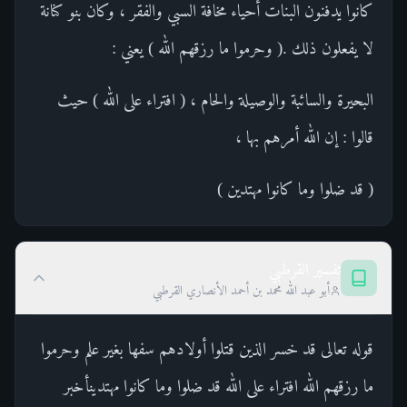
كانوا يدفنون البنات أحياء مخافة السبي والفقر ، وكان بنو كنانة
لا يفعلون ذلك .( وحرموا ما رزقهم الله ) يعني :
البحيرة والسائبة والوصيلة والحام ، ( افتراء على الله ) حيث
قالوا : إن الله أمرهم بها ،
( قد ضلوا وما كانوا مهتدين )
تفسير القرطبي
أبو عبد الله محمد بن أحمد الأنصاري القرطبي
قوله تعالى قد خسر الذين قتلوا أولادهم سفها بغير علم وحرموا
ما رزقهم الله افتراء على الله قد ضلوا وما كانوا مهتدينأخبر