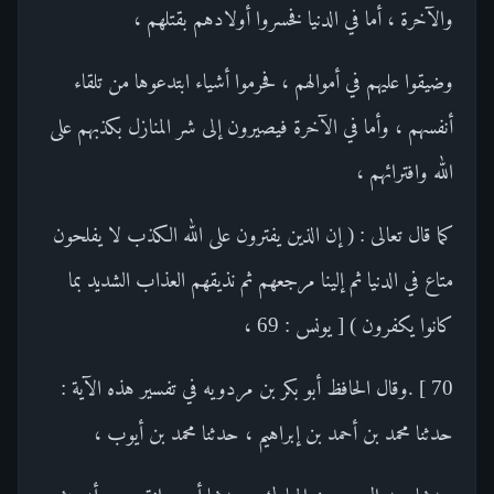
والآخرة ، أما في الدنيا فخسروا أولادهم بقتلهم ،
وضيقوا عليهم في أموالهم ، فحرموا أشياء ابتدعوها من تلقاء
أنفسهم ، وأما في الآخرة فيصيرون إلى شر المنازل بكذبهم على
الله وافترائهم ،
كما قال تعالى : ( إن الذين يفترون على الله الكذب لا يفلحون
متاع في الدنيا ثم إلينا مرجعهم ثم نذيقهم العذاب الشديد بما
كانوا يكفرون ) [ يونس : 69 ،
70 ] .وقال الحافظ أبو بكر بن مردويه في تفسير هذه الآية :
حدثنا محمد بن أحمد بن إبراهيم ، حدثنا محمد بن أيوب ،