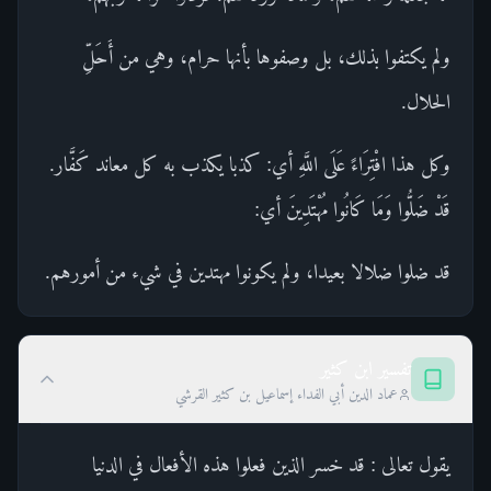
ولم يكتفوا بذلك، بل وصفوها بأنها حرام، وهي من أَحَلِّ
الحلال.
وكل هذا افْتِرَاءً عَلَى اللَّهِ أي: كذبا يكذب به كل معاند كَفَّار.
قَدْ ضَلُّوا وَمَا كَانُوا مُهْتَدِينَ أي:
قد ضلوا ضلالا بعيدا، ولم يكونوا مهتدين في شيء من أمورهم.
تفسير ابن كثير
عماد الدين أبي الفداء إسماعيل بن كثير القرشي
يقول تعالى : قد خسر الذين فعلوا هذه الأفعال في الدنيا