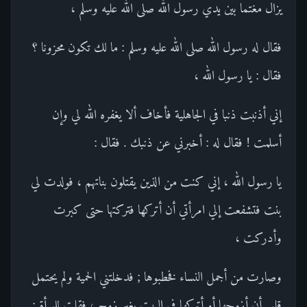
يزال مغتما بين يدي رسول الله صلى الله عليه وسلم ،
فقال له رسول الله صلى الله عليه وسلم : ما لك تكون محزونا ؟
فقال : يا رسول الله ،
إني أذنبت ذنبا في الجاهلية فأخاف ألا يغفره الله لي وإن
أسلمت ! فقال له : أخبرني عن ذنبك . فقال :
يا رسول الله ، إني كنت من الذين يقتلون بناتهم ، فولدت لي
بنت فتشفعت إلي امرأتي أن أتركها فتركتها حتى كبرت
وأدركت ،
وصارت من أجمل النساء فخطبوها ; فدخلتني الحمية ولم يحتمل
قلبي أن أزوجها أو أتركها في البيت بغير زوج ، فقلت للمرأة :