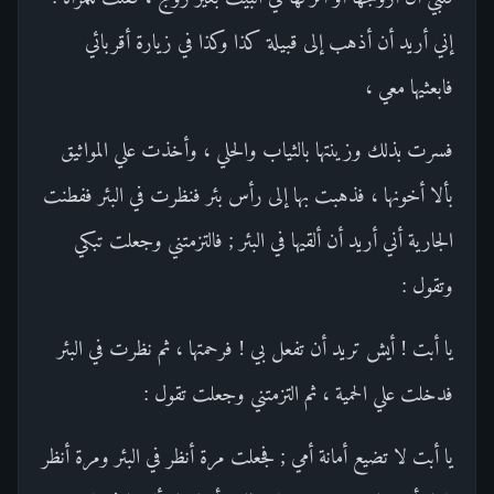
إني أريد أن أذهب إلى قبيلة كذا وكذا في زيارة أقربائي
فابعثيها معي ،
فسرت بذلك وزينتها بالثياب والحلي ، وأخذت علي المواثيق
بألا أخونها ، فذهبت بها إلى رأس بئر فنظرت في البئر ففطنت
الجارية أني أريد أن ألقيها في البئر ; فالتزمتني وجعلت تبكي
وتقول :
يا أبت ! أيش تريد أن تفعل بي ! فرحمتها ، ثم نظرت في البئر
فدخلت علي الحمية ، ثم التزمتني وجعلت تقول :
يا أبت لا تضيع أمانة أمي ; فجعلت مرة أنظر في البئر ومرة أنظر