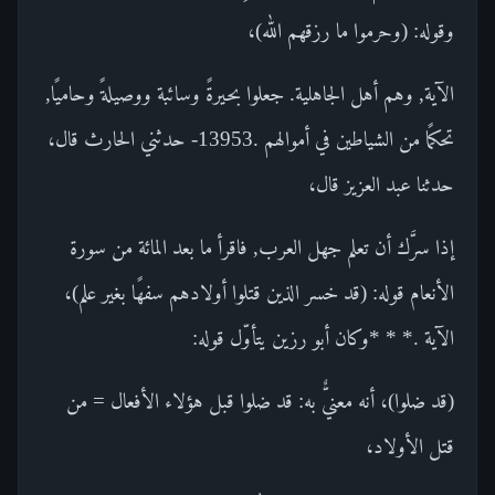
وقوله: (وحرموا ما رزقهم الله)،
الآية, وهم أهل الجاهلية. جعلوا بحيرةً وسائبة ووصيلةً وحاميًا,
تحكمًا من الشياطين في أموالهم .13953- حدثني الحارث قال،
حدثنا عبد العزيز قال،
إذا سرَّك أن تعلم جهل العرب, فاقرأ ما بعد المائة من سورة
الأنعام قوله: (قد خسر الذين قتلوا أولادهم سفهًا بغير علم)،
الآية .* * *وكان أبو رزين يتأوّل قوله:
(قد ضلوا)، أنه معنيٌّ به: قد ضلوا قبل هؤلاء الأفعال = من
قتل الأولاد،