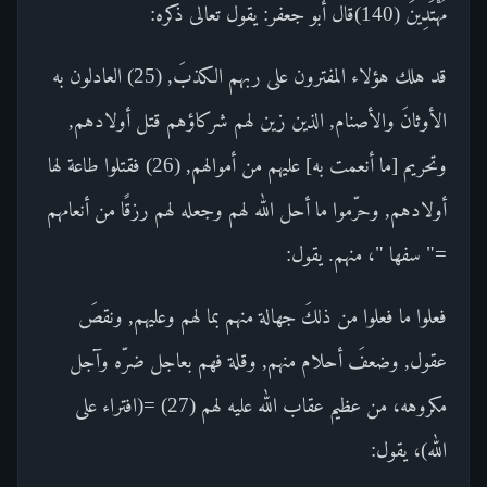
مُهْتَدِينَ (140)قال أبو جعفر: يقول تعالى ذكره:
قد هلك هؤلاء المفترون على ربهم الكذبَ, (25) العادلون به
الأوثانَ والأصنام, الذين زين لهم شركاؤهم قتل أولادهم,
وتحريم [ما أنعمت به] عليهم من أموالهم, (26) فقتلوا طاعة لها
أولادهم, وحرّموا ما أحل الله لهم وجعله لهم رزقًا من أنعامهم
=" سفها "، منهم. يقول:
فعلوا ما فعلوا من ذلكَ جهالة منهم بما لهم وعليهم, ونقصَ
عقول, وضعفَ أحلام منهم, وقلة فهم بعاجل ضرّه وآجل
مكروهه، من عظيم عقاب الله عليه لهم (27) =(افتراء على
الله)، يقول: