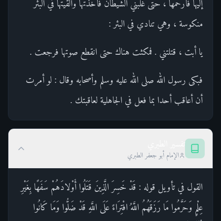
إليها فأرحمها ، حتى غلبني الشيطان فأخذتها وألقيتها في البئر
منكوسة ، وهي تنادي في البئر :
يا أبت ، قتلتني . فمكثت هناك حتى انقطع صوتها فرجعت .
فبكى رسول الله صلى الله عليه وسلم وأصحابه وقال : لو أمرت
أن أعاقب أحدا بما فعل في الجاهلية لعاقبتك .
تفسير الطبري
الإمام أبو جعفر الطبري
القول في تأويل قوله : قَدْ خَسِرَ الَّذِينَ قَتَلُوا أَوْلادَهُمْ سَفَهًا بِغَيْرِ
عِلْمٍ وَحَرَّمُوا مَا رَزَقَهُمُ اللَّهُ افْتِرَاءً عَلَى اللَّهِ قَدْ ضَلُّوا وَمَا كَانُوا