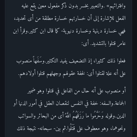
وافترائهم» .والتعبير بخسر بدون ذكر مفعول معين يقع عليه
الفعل للإشارة إلى أن خسارتهم خسارة مطلقة من أى تحديد،
فهي خسارة دينية وخسارة دنيوية- كما قال ابن كثير.وقرأ ابن
عامر قتلوا بالتشديد. أى:
فعلوا ذلك كثيرا، إذ التضعيف يفيد التكثير.وسَفَهاً منصوب
على أنه علة لقتلوا أى: لخفة عقولهم وجهلهم قتلوا أولادهم.
أو منصوب على أنه حال من الفاعل في قتلوا وهو ضمير
الجماعة.والسفه: خفة في النفس لنقصان العقل في أمور الدنيا أو
الدين.وقوله وَحَرَّمُوا ما رَزَقَهُمُ اللَّهُ أى من البحائر والسوائب
ونحوهما، وهو معطوف على قَتَلُوا.ثم بين- سبحانه- نتيجة ذلك