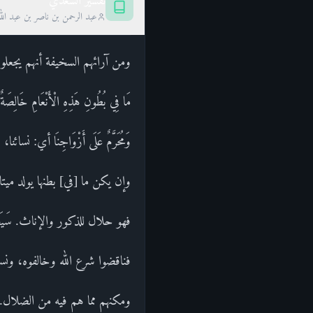
تفسير السعدي
عبد الرحمن بن ناصر بن عبد الل
ومن آرائهم السخيفة أنهم يجعلون
مَا فِي بُطُونِ هَذِهِ الْأَنْعَامِ خَ
وَمُحَرَّمٌ عَلَى أَزْوَاجِنَا أي: نسائ
وإن يكن ما [في] بطنها يولد ميت
فهو حلال للذكور والإناث. سَيَجْز
فناقضوا شرع الله وخالفوه، ونسبوا
ومكنهم مما هم فيه من الضلال. عَ