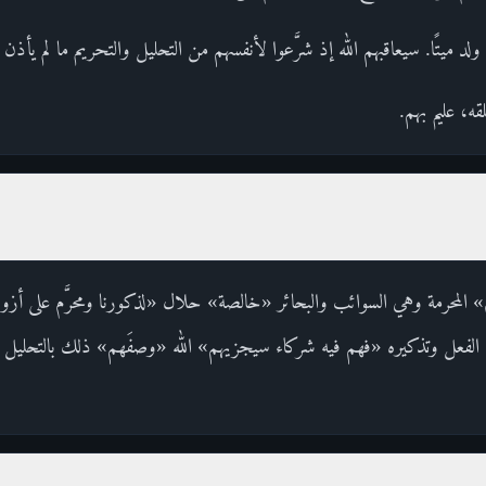
ولد ميتًا. سيعاقبهم الله إذ شرَّعوا لأنفسهم من التحليل والتحريم ما لم يأذن به
قه، عليم بهم.
» المحرمة وهي السوائب والبحائر «خالصة» حلال «لذكورنا ومحرَّم على أزوا
نيث الفعل وتذكيره «فهم فيه شركاء سيجزيهم» الله «وصفَهم» ذلك بالتحليل 