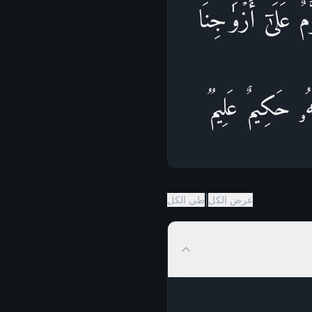
َلَىٰۤ أَزۡوَ ٰ⁠جِنَاۖ
هُۥ حَكِیمٌ عَلِیمࣱ
|
عرض الكل
طي الكل