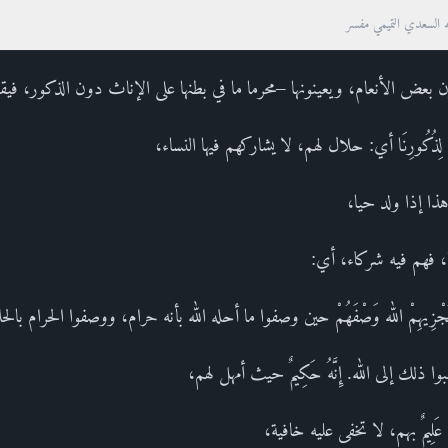
ه السعدي التميمي مفسر
 بعض الأنعام، ويعينونها –محرما ما في بطنها على الإناث دون الذكور، فيق
الِصَةٌ لِذُكُورِنَا أي: حلال لهم، لا يشاركهم فيها النساء،
نا، هذا إذا ولد حيا،
ا، فهم فيه شركاء، أي:
ِيهِمْ الله وَصْفَهُمْ حين وصفوا ما أحله الله بأنه حرام، ووصفوا الحرام بالح
 ذلك إلى الله. إِنَّهُ حَكِيمٌ حيث أمهل لهم،
لِيمٌ بهم، لا تخفى عليه خافية،