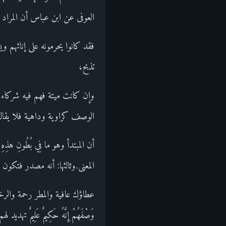
العوفى عن ابن عباس أن المراد بم
فقد كانوا يحرمونه على إناثهم 
تذبح،
وإن كانت ميتة فهم فيه شركاء.ق
الوصف كراوية وداهية فلا يقال إن
أن المبتدأ وهو ما فِي بُطُونِ هذِ
المعنى.وثالثها: أنه مصدر فتكون 
عطاؤك عافية والمطر رحمة والرخصة
وَصْفَهُمْ إِنَّهُ حَكِيمٌ عَلِيمٌ تهديد ل