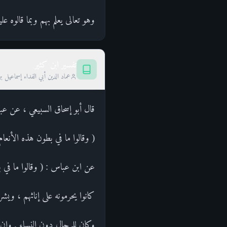
وهو تعالى يعلم بهم وبما قالوه ع
تفسير ابن كثير
عماد الدين أبي الفداء إسماعيل ب
قال أبو إسحاق السبيعي ، عن عبد
( وقالوا ما في بطون هذه الأنعام
عن ابن عباس : ( وقالوا ما في ب
كانوا يحرمونه على إناثهم ، ويش
وكان للرجال دون النساء . وإن