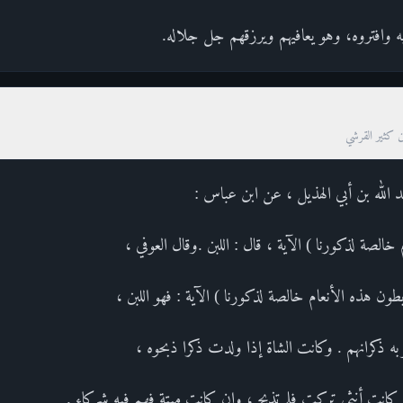
ليه وافتروه، وهو يعافيهم ويرزقهم جل جلاله.
ن كثير القرشي
 الله بن أبي الهذيل ، عن ابن عباس :
 خالصة لذكورنا ) الآية ، قال : اللبن .وقال العوفي ،
طون هذه الأنعام خالصة لذكورنا ) الآية : فهو اللبن ،
ربه ذكرانهم . وكانت الشاة إذا ولدت ذكرا ذبحوه ،
 كانت أنثى تركت فلم تذبح ، وإن كانت ميتة فهم فيه شركاء .