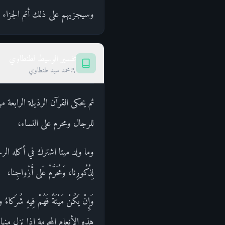
وسيجزيهم على ذلك أتم الجزاء .
تفسير الوسيط لطنطاوي
محمد سيد طنطاوي
ثم يحكى القرآن الرذيلة الرابعة 
للرجال ومحرم على النساء،
وما ولد ميتا اشترك في أكله الرجال
لِذُكُورِنا، وَمُحَرَّمٌ عَلى أَزْواجِنا،
وَإِنْ يَكُنْ مَيْتَةً فَهُمْ فِي
هذه الأنعام المحرمة إذا نزل من