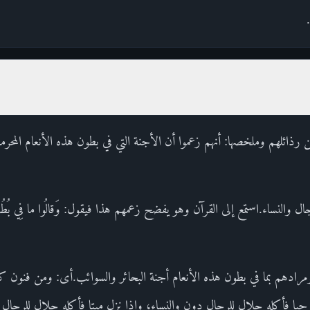
من رذائلهم وملخصها: أنهم زعموا أن الأجنة التي في بطون هذه الأنعام المحرم
 والنساء.استمع إلى القرآن وهو يفضح زعمهم هذا فيقول: وَقالُوا ما فِي بُطُونِ هذِ
هِ شُرَكاءُ ومرادهم بما في بطون هذه الأنعام أجنة البحائر والسوائب.أى: ومن فنون
ها حيا فأكله حلال للرجال دون والنساء، وإذا نزل ميتا فأكله حلال للرجال و