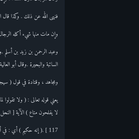
فنهى الله عن ذلك . وكذا قال ال
وإن مات منها شيء أكله الرجال 
وعبد الرحمن بن زيد بن أسلم .وق
السائبة والبحيرة .وقال أبو العالية
ومجاهد ، وقتادة في قول ( سي
يعني قوله تعالى : ( ولا تقولوا
لا يفلحون متاع ) الآية [ النحل : 116
117 ] .( إنه حكيم ) أي : في أفعاله وأقواله وشرعه وقدره ، ( عليم ) بأعمال عباده من خير وشر ،