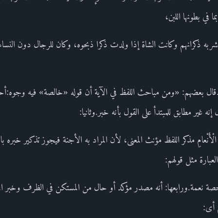
ا في بطونها اللبن،
ويشربه ذكرانهم وكانت الشاة إذا ولدت ذكرا ذبحوه، وكان للرجال دون النس
ال بعضهم: «ومن مباحث اللفظ في الآية أن قوله «خالصة» فيه وجوه:أحدها: 
ه غير مطابق للمبتدأ على القول بأنه خبر.وثانيا:
هِ الْأَنْعامِ مذكر اللفظ مؤنث المعنى، لأن المراد به الأجنة فيجوز تذكير خبره باع
العبارة مثل قولهم:
 نعمة.ورابعها: أنه مصدر مؤكد أو حال من المستكن في الظرف وخبر المبتدأ لِذ
هم أى: