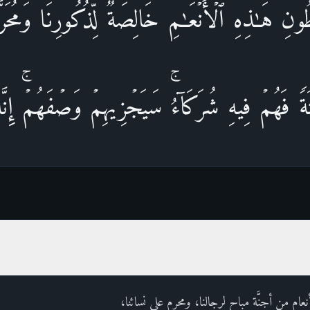
ونِ هَـٰذِهِ ٱلۡأَنۡعَـٰمِ خَالِصَةࣱ لِّذُكُورِنَا وَمُحَرَّمٌ ع
ࣰ فَهُمۡ فِیهِ شُرَكَاۤءُۚ سَیَجۡزِیهِمۡ وَصۡفَهُمۡۚ إِنَّ
ام من أجنَّة مباح لرجالنا، ومحرم على نسائنا،