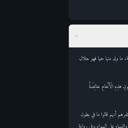
ة، ما ولد منها حيا فهو حلال
هِ الْأَنْعامِ خالِصَةٌ
 كفرهم أنهم قالوا ما في بطون
النساء على السواء.وفي رواية