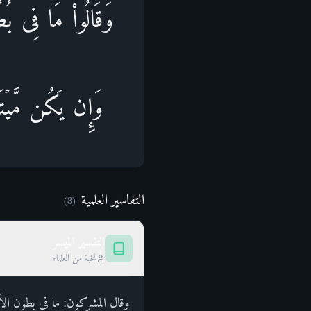
وَقَالُوا۟ مَا فِی بُطُ
وَإِن یَكُن مَّیۡتَة
التفاسير العلمية
)
8
(
التفسير الميسر
نخبة من العلماء
وقال المشركون: ما في بطون الأنع