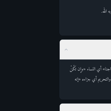
 الله.
جنا» أي النساء «وإن تَكُنْ
والتحريم أي جزاءه «إنه