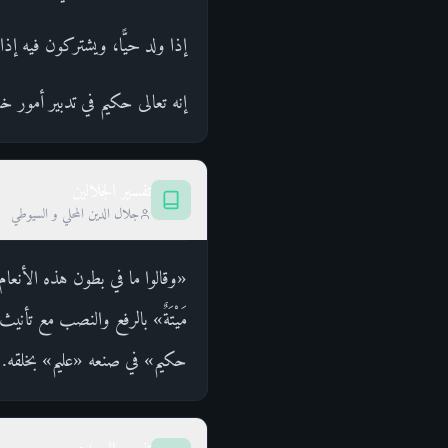
إذا ولد حيًّا، ويشتركون فيه إذا 
إنه تعالى حكيم في تدبير أمور خل
تفسير الجلالين
جلال الدين المحلي و السيوطي
«وقالوا ما في بطون هذه الأنعام
مَيْتَةٌ» بالرفع والنصب مع تأ
حكيم» في صنعه «عليم» بخلقه.