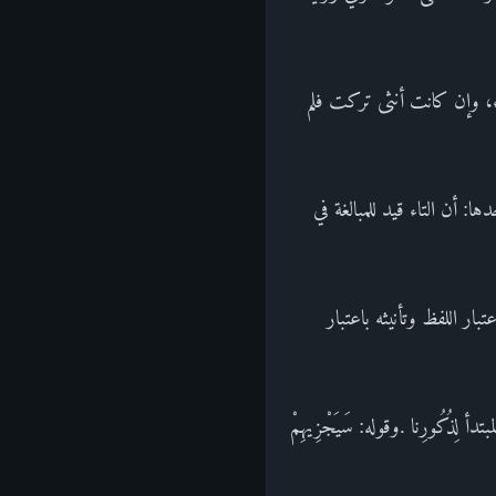
اء، وإن كانت أنثى تركت فلم
أن التاء قيد للمبالغة في
تبار اللفظ وتأنيثه باعتبار
ُكُورِنا .وقوله: سَيَجْزِيهِمْ