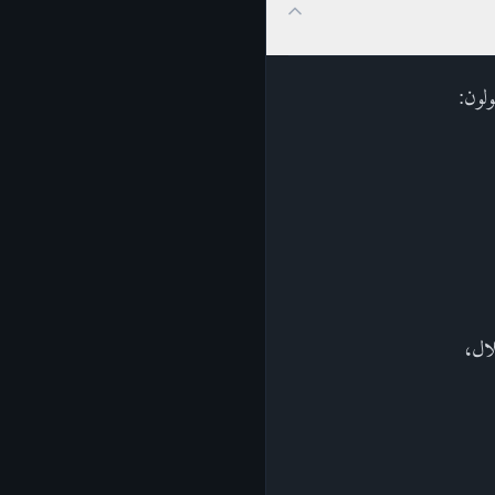
ولون:
لال،