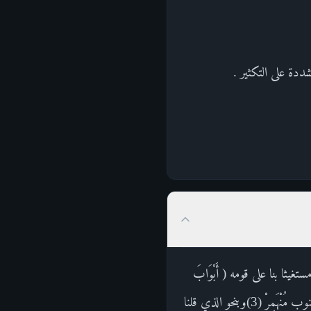
ددة على التكثير .
ره ( فَفَتَحْنَا ) لما دعانا نوح مستغيثا بنا على قومه ( أَبْوَابَ
السَّمَاءِ بِمَاءٍ مُنْهَمِرٍ ) وهو المندفق, كما قال امرؤ القيس في صفة غيث:رَاحَ تَمْريه الصبا ثُمَّ انْتَحَىفِيهِ شُؤْبُوبُ جنوبٍ مُنْهَمِرْ (3)وبنحو الذي قلنا