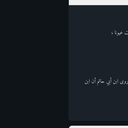
ت عيونا ،
روى ابن أبي حاتم أن ابن