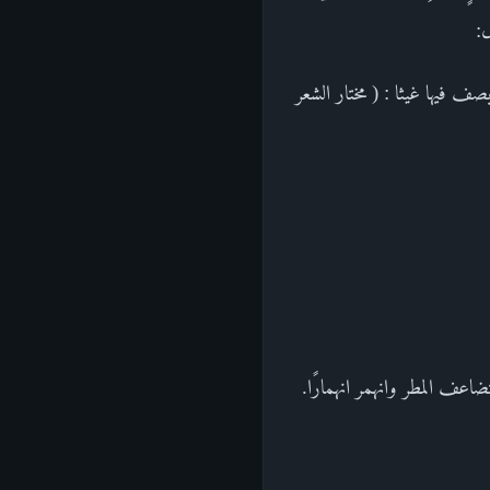
ل:
مانية أبيات يصف فيها غيثا : ( مختار الشعر
اعف المطر وانهمر انهمارًا.