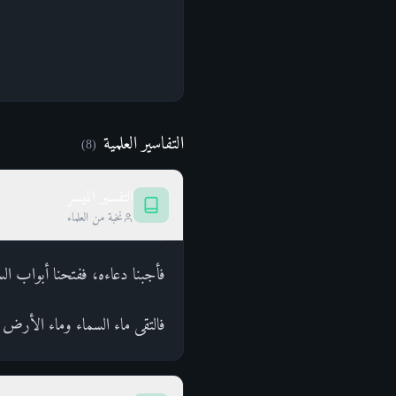
التفاسير العلمية
)
8
(
التفسير الميسر
نخبة من العلماء
فأجبنا دعاءه، ففتحنا أبواب الس
فالتقى ماء السماء وماء الأرض ع