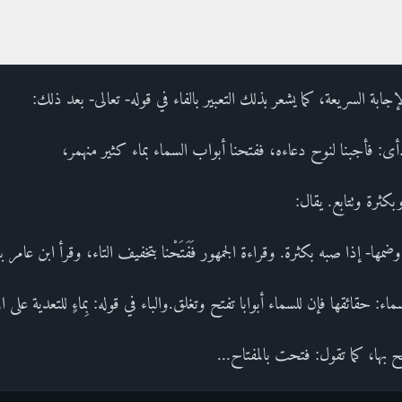
جابة السريعة، كما يشعر بذلك التعبير بالفاء في قوله- تعالى- بعد ذلك:
 مُنْهَمِرٍ.أى: فأجبنا لنوح دعاءه، ففتحنا أبواب السماء بماء كثير منهمر،
ثرة وتتابع. يقال:
ضمها- إذا صبه بكثرة. وقراءة الجمهور فَفَتَحْنا بتخفيف التاء، وقرأ ابن عامر ب
: حقائقها فإن للسماء أبوابا تفتح وتغلق.والباء في قوله: بِماءٍ للتعدية على الم
 بها، كما تقول: فتحت بالمفتاح...