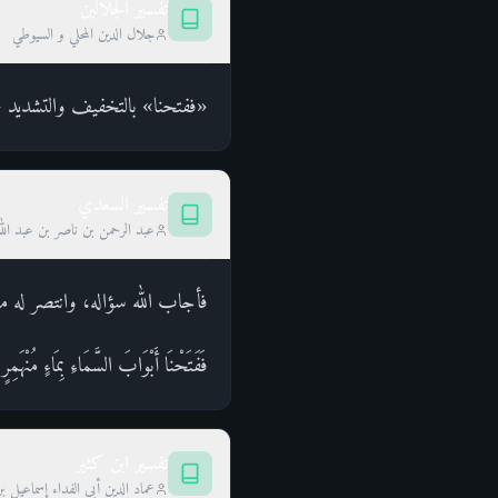
تفسير الجلالين
جلال الدين المحلي و السيوطي
«ففتحنا» بالتخفيف والتشديد «أ
تفسير السعدي
عبد الرحمن بن ناصر بن عبد الل
فأجاب الله سؤاله، وانتصر له من
فَفَتَحْنَا أَبْوَابَ السَّمَاءِ بِمَاءٍ م
تفسير ابن كثير
عماد الدين أبي الفداء إسماعيل ب