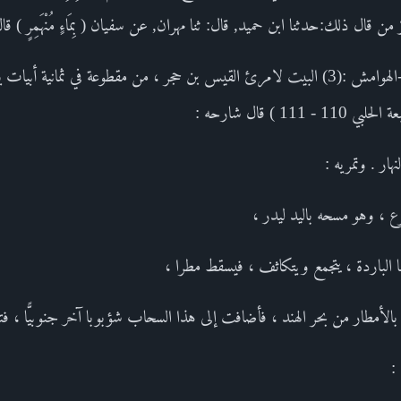
قال ذلك:حدثنا ابن حميد, قال: ثنا مهران, عن سفيان ( بِمَاءٍ مُنْهَمِرٍ ) قا
ينصبّ انصبابا.-----------------الهوامش :(3) البيت لامرئ القيس بن حجر ، من مقطوعة في ث
 ) قال شارحه :
هار . وتمريه :
 ، وهو مسحه باليد ليدر ،
الباردة ، يتجمع ويتكاثف ، فيسقط مطرا ،
لأمطار من بحر الهند ، فأضافت إلى هذا السحاب شؤبوبا آخر جنوبيًّا ، فتض
: