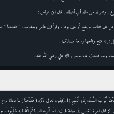
رع . وهمر له من ماله أي أعطاه . قال ابن عباس :
 من غير سحاب لم يقلع أربعين يوما . وقرأ ابن عامر ويعقوب : " ففتحنا " مش
يل : إنه فتح رتاجها وسعة مسالكها .
اء ومنها فتحت بماء منهمر ; قاله علي رضي الله عنه .
القول في تأويل قوله تعالى : فَفَتَحْنَا أَبْوَابَ السَّمَاءِ بِمَاءٍ مُنْهَمِرٍ (11)يقول تعالى ذك