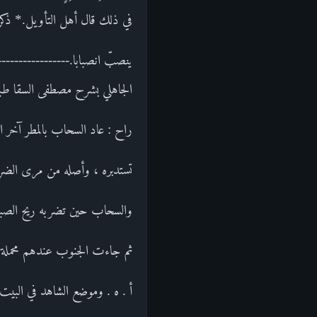
في ذلك قال أهل التأويل.* ذكر من 
الجاهلي بشرح مصطفى السقا طبعة الحلبي 110 - 111
راح : عاد السحاب بالمطر آخر الن
تستدبره ، وأصله من مرى الضرع
والسحاب حين تضربه ريح الصبا 
ثم جاءت الجنوب عندهم محملة با
أ . ه . وموضع الشاهد في البيت 