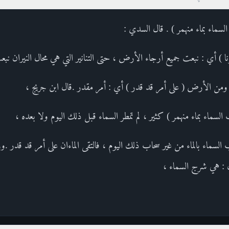
 السماء بماء منهمر ) . قال السدي :
 ) أي : نبعت جميع أرجاء الأرض ، حتى التنانير التي هي محال النيران نبع
اء ومن الأرض ( على أمر قد قدر ) أي : أمر مقدر .قال ابن جريج ،
لسماء بماء منهمر ) كثير ، لم تمطر السماء قبل ذلك اليوم ولا بعده ،
سماء بالماء من غير سحاب ذلك اليوم ، فالتقى الماءان على أمر قد قدر .و
ل : هي شرج السماء ،