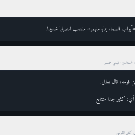
بواب السماء بماءٍ منهمر» منصب انصبابا شديدا.
ه السعدي التميمي مفسر
 قومه، قال تعالى:
ُنْهَمِرٍ أي: كثير جدا متتابع
ن كثير القرشي