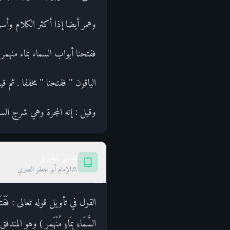
وهمر أيضا إذا أكثر الكلام وأس
ففتحنا أبواب السماء بماء منهمر
الباقون " ففتحنا " مخففا . ثم ق
وقيل : إنه المجرة وهي شرج السم
تفسير الطبري
الإمام أبو جعفر الطبري