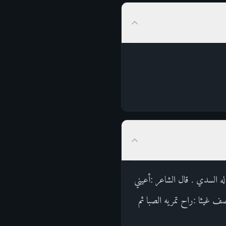
له السدي . قال الشاعر :أعيني
ف غيثا :راح تمريه الصبا ثم