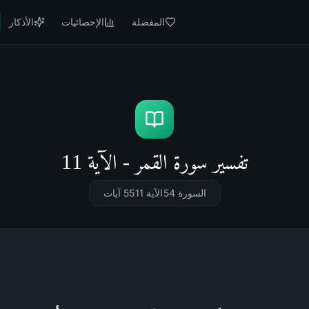
المفضلة
الإحصائيات
الأذكار
تفسير سورة القمر - الآية 11
السورة 54
الآية 11
55
آيات