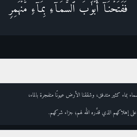
فَفَتَحۡنَاۤ أَبۡوَ ٰ⁠بَ ٱلسَّمَاۤءِ بِمَاۤءࣲ مُّنۡهَمِرࣲ
ماء بماء كثير متدفق، وشققنا الأرض عيونًا متفجرة بالماء،
لى إهلاكهم الذي قدَّره الله لهم؛ جزاء شركهم.