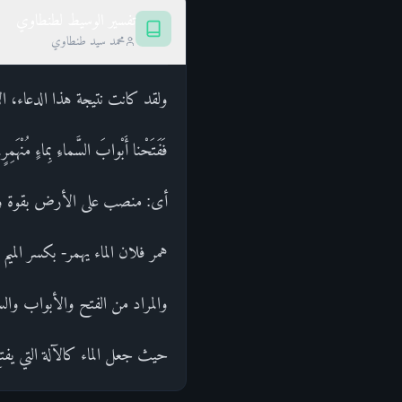
تفسير الوسيط لطنطاوي
محمد سيد طنطاوي
ولقد كانت نتيجة هذا الدعاء، الإ
فَفَتَحْنا أَبْوابَ السَّماءِ بِماءٍ
أى: منصب على الأرض بقوة وبك
همر فلان الماء يهمر- بكسر الميم و
والمراد من الفتح والأبواب والسماء
حيث جعل الماء كالآلة التي يفتح