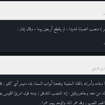
د
مر ) منصب انصبابا شديدا ، لم ينقطع أربعين يوما ، وقال يمان :
.
صاري القرطبي
دعاءه وأمرناه باتخاذ السفينة وفتحنا أبواب السماء بماء منهمر أي كثير ; قا
 باد من معد وحاضروقيل : إنه المنصب المتدفق ; ومنه قول امرئ القيس يص
مر الصب ; وقد همر الماء والدمع يهمر همرا .