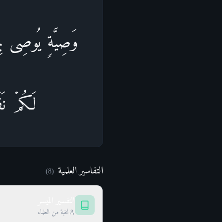
وَصِیَّةࣲ یُوصِی بِهَ
لَكُمۡ نَف
التفاسير العلمية
)
8
(
التفسير الميسر
نخبة من العلماء