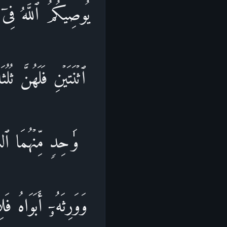
یُوصِیكُمُ ٱللَّهُ فِیۤ 
ٱثۡنَتَیۡنِ فَلَهُنَّ ثُ
وَ ٰ⁠حِدࣲ مِّنۡهُمَا 
وَوَرِثَهُۥۤ أَبَوَاهُ ف