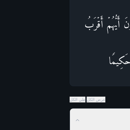
َ أَیُّهُمۡ أَقۡرَبُ
 حَكِیمࣰا
|
عرض الكل
طي الكل