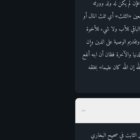
«فإن لم يكن له ولد وورثه
عين «الثلث» أي ثلث المال أو
الباقي للأب ولا شيء للأخوة
تقديم الوصية على الدين وإن
نيا والآخرة فظان أن ابنه أنفع
 إن الله كان عليما» بخلقه
س الثابت في صحيح البخاري