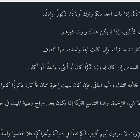
دكم: إذا مات أحد منكم وترك أولادًا: ذكورًا وإناثًا،
ب الأنثيين، إذا لم يكن هناك وارث غيرهم.
ثر ثلثا ما ترك، وإن كانت ابنة واحدة، فلها النصف.
 السدس إن كان له ولد: ذكرًا كان أو أنثى، واحدًا أو أكثر.
فلأمه الثلث ولأبيه الباقي. فإن كان للميت إخوة اثنان فأكثر، ذكورًا كانوا أو 
 شيء للإخوة. وهذا التقسيم للتركة إنما يكون بعد إخراج وصية الميت في حد
م الإرث لا تعرفون أيهم أقرب لكم نفعًا في دنياكم وأخراكم، فلا تفضلوا واحدً