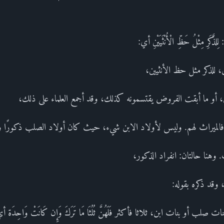
رِ مِثْلُ حَظِّ الْأُنْثَيَيْنِ أي:
، للذكر مثل حظ الأنثيين،
و ما أبقت الفروض يقتسمونه كذلك، وقد أجمع العلماء على ذلك،
الميراث لهم. وليس لأولاد الابن شيء، حيث كان أولاد الصلب ذكورًا وإن
 وهنا حالتان: انفراد الذكور،
 وقد ذكره بقوله:
 أي: بنات صلب أو بنات ابن، ثلاثا فأكثر فَلَهُنَّ ثُلُثَا مَا تَرَكَ وَإِن كَانَتْ وَاحِدَة أ