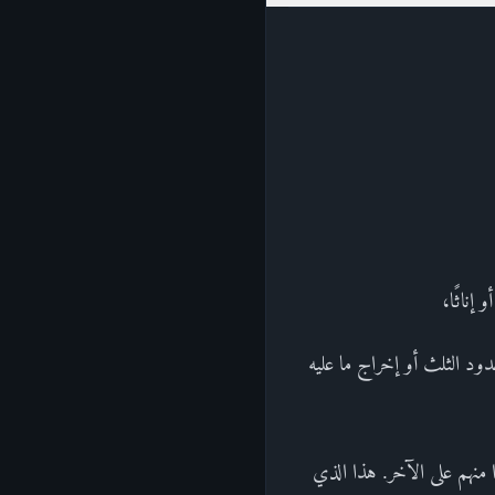
إناثًا،
ود الثلث أو إخراج ما عليه
ا منهم على الآخر. هذا الذي