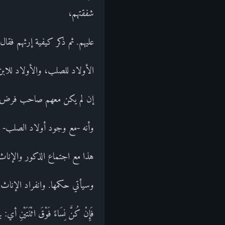
شفقتهم،
عليهم. ثم ذكر كيفية إرثهم فقال: لِلذَّكَ
الأولاد للصلب، والأولاد للابن
إن لم يكن معهم صاحب فرض، أ
وأنه -مع وجود أولاد الصلب- ف
هذا مع اجتماع الذكور والإناث.
وسيأتي حكمها. وانفراد الإناث،
فَإِنْ كُنَّ نِسَاءً فَوْقَ اثْنَتَيْنِ