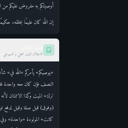
أوصيتكم به مفروض عليكم من الل
إن الله كان عليمًا بخلقه، حكيمً
تفسير الجلالين
جلال الدين المحلي و السيوطي
«يوصيكم» يأمركم «الله في» شأن
النصف فإن كان معه واحدة فلها 
ترك» الميت وكذا الاثنتان لأنه ل
(وفوق) قيل صلة وقيل لدفع توهم
كانت» المولودة «واحدة» وفي ق