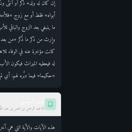
إن كان له ولد» ذكر أو أنثى ونك
أبواه» فقط أو مع زوج «فلأمه»
ما ينبغي بعد الزوج والباقي لل
وإرث من ذكر ما ذُكر «من بعد» 
كانت مؤخرة عنه في الوفاء للاهتم
له فيعطيه الميراث فيكون الأب 
«حكيما» فيما دبَّره لهم: أي لم
تفسير السعدي
عبد الرحمن بن ناصر بن عبد الل
هذه الآيات والآية التي هي آخر