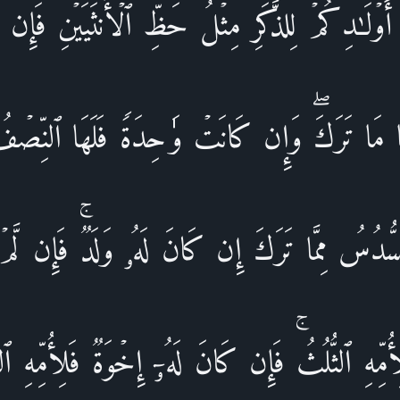
أَوۡلَـٰدِكُمۡۖ لِلذَّكَرِ مِثۡلُ حَظِّ ٱلۡأُنثَیَیۡنِۚ فَإِ
لُثَا مَا تَرَكَۖ وَإِن كَانَتۡ وَ ٰ⁠حِدَةࣰ فَلَهَا ٱلنِّصۡفُۚ
ٱلسُّدُسُ مِمَّا تَرَكَ إِن كَانَ لَهُۥ وَلَدࣱۚ فَإِن لَّمۡ
َلِأُمِّهِ ٱلثُّلُثُۚ فَإِن كَانَ لَهُۥۤ إِخۡوَةࣱ فَلِأُمِّهِ