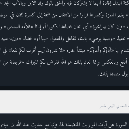
تة البدل إفادة أنهما لا يشتركان فيه وألحق بالولد ولد الابن وبالأب الجد 
 بضم الهمزة وكسرها فرارا من الانتقال من ضمة إلى كسرة لثقله في الموض
أب «فإن كان له إخوة» أي اثنان فصاعدا ذكورا أو إناثا «فلأمه السدس» و
تنفيذ «وصية يوصي» بالبناء للفاعل والمفعول «بها أو» قضاء «دين» عليه و
ام بها «آباؤكم وأبناؤكم» مبتدأ خبره «لا تدرون أيهم أقرب لكم نفعا» في الد
أنفع وبالعكس وإنما العالم بذلك هو الله ففرض لكم الميراث «فريضة من الله
 يزل متصفا بذلك.
ه السعدي التميمي مفسر
 السورة هن آيات المواريث المتضمنة لها. فإنها مع حديث عبد الله بن عبا