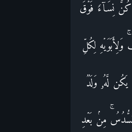
ن كُنَّ نِسَاۤءࣰ فَوۡقَ
 وَلِأَبَوَیۡهِ لِكُلِّ
 یَكُن لَّهُۥ وَلَدࣱ
 ٱلسُّدُسُۚ مِنۢ بَعۡدِ