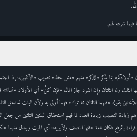
ه.
ا فيما شرعه لهم.
 «أولادكم» بما يذكر «للذكر» منهم «مثل حظ» نصيب «الأنثيين» إذا اجتمع
الثلث وله الثلثان وإن انفرد جاز المال «فإن كنَّ» أي الأولاد «نساءً» فق
لأختين بقوله «فلهما الثلثان مما ترك» فهما أولى به ولأن البنت تستحق الثلث
 زيادة النصيب بزيادة العدد لما فهم استحقاق البنتين الثلثين من جعل ال
راءة بالرفع فكان تامة «فلها النصف ولأبويه» أي الميت ويبدل منهما «لك