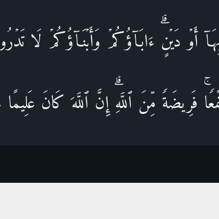
اۤ أَوۡ دَیۡنٍۗ ءَابَاۤؤُكُمۡ وَأَبۡنَاۤؤُكُمۡ لَا تَدۡرُون
ۡعࣰاۚ فَرِیضَةࣰ مِّنَ ٱللَّهِۗ إِنَّ ٱللَّهَ كَانَ عَلِیمًا