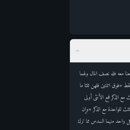
نا معه فله نصف المال ولهما
ط «فوق اثنتين فلهن ثلثا ما
 مع الذكر فمع الأنثى أولى
ثلث للواحدة مع الذكر «وإن
ل واحد منهما السدس مما ترك