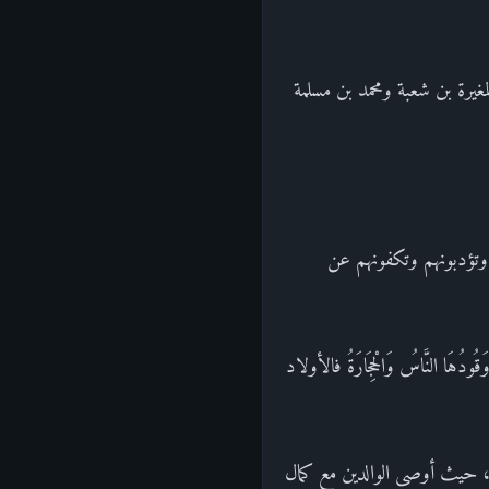
يرة بن شعبة ومحمد بن مسلمة
هم وتؤدبونهم وتكفونهم عن
ودُهَا النَّاسُ وَالْحِجَارَةُ فالأولاد
ن، حيث أوصى الوالدين مع كمال