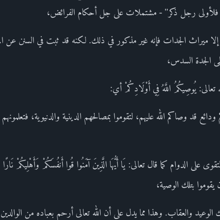
 بقي فلأولى رجل ذكر" - مشتملات على جل أحكام الفرائض،
لا ميراث الجدات فإنه غير مذكور في ذلك. لكنه قد ثبت في السنن عن المغ
عطى الجدة السدس،
ى: يُوصِيكُمُ اللَّهُ فِي أَوْلَادِكُمْ أي:
دكم ودائع قد وصاكم الله عليهم، لتقوموا بمصالحهم الدينية والدنيوية، فتعلمون
الدوام كما قال تعالى: يَا أَيُّهَا الَّذِينَ آمَنُوا قُوا أَنفُسَكُمْ وَأَهْلِيكُمْ نَارًا وَقُ
 يقوموا بتلك الوصية،
 الوعيد والعقاب. وهذا مما يدل على أن الله تعالى أرحم بعباده من الوالدي