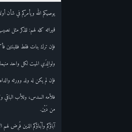
يوصيكم الله ويأمركم في شأن أولا
فميراثه كله لهم: للذكر مثل نصي
فإن ترك بنات فقط فللبنتين فأك
ولوالِدَي الميت لكل واحد منهما
فإن لم يكن له ولد وورثه والداه 
فلأمه السدس، وللأب الباقي ولا
من دَيْن.
آباؤكم وأبْناؤكم الذين فُرِض له