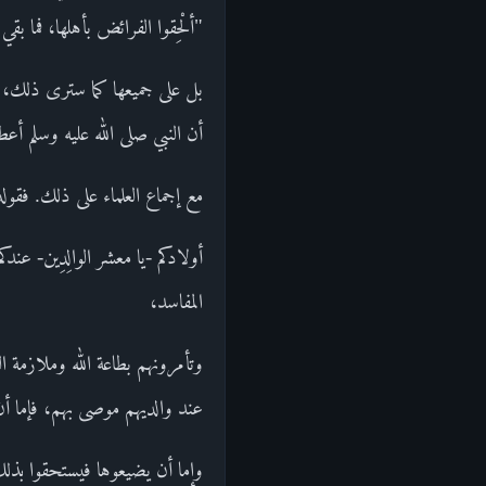
"ألْحِقوا الفرائض بأهلها، فما
بل على جميعها كما سترى ذلك، إ
أن النبي صلى الله عليه وسلم أ
مع إجماع العلماء على ذلك. فقوله تعال
أولادكم -يا معشر الوالِدِين- عن
المفاسد،
وتأمرونهم بطاعة الله وملازمة التقوى على 
عند والديهم موصى بهم، فإما أن
وإما أن يضيعوها فيستحقوا بذلك