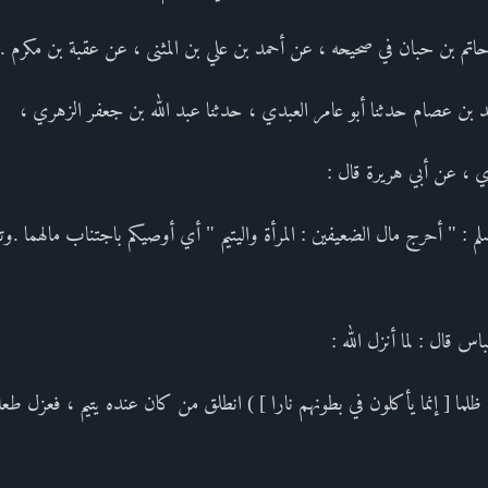
اتم بن حبان في صحيحه ، عن أحمد بن علي بن المثنى ، عن عقبة بن مكرم .
د بن عصام حدثنا أبو عامر العبدي ، حدثنا عبد الله بن جعفر الزهري ،
ي ، عن أبي هريرة قال :
لم : " أحرج مال الضعيفين : المرأة واليتيم " أي أوصيكم باجتناب مالهما .
 قال : لما أنزل الله :
ى ظلما [ إنما يأكلون في بطونهم نارا ] ) انطلق من كان عنده يتيم ، فعزل ط