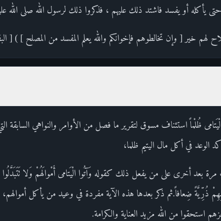
يأكله أو يفسد فاشتد ذلك عليهم ، فذكروا ذلك لرسول الله صلى الله عليه 
هم خير [ وإن تخالطوهم فإخوانكم والله يعلم المفسد من المصلح ] ) [ البقرة : 20
أَمْوالَ الْيَتامى ظُلْماً استئناف مسوق لتقرير ما فصل من الأوامر والنواهي السابقة 
كد الوعد في أكل مال اليتيم ظلما،
د أخرى على من يفعل ذلك كقوله وَآتُوا الْيَتامى أَمْوالَهُمْ وَلا تَتَبَدَّلُوا الْخَ
مِنْ خَلْفِهِمْ ذُرِّيَّةً ضِعافاً.ثم ذكر بعدها هذه الآية مفردة في وعيد من يأكل أمو
زهم استحقوا من الله مزيد العناية والكرامة.