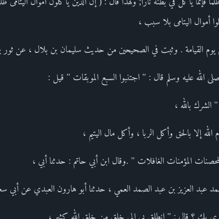
ا فإنما يأكل في بطنه نارا; ولهذا قال : ( إن الذين يأكلون أموال اليتامى ظلما
ا أموال اليتامى بلا سبب ،
نهم يوم القيامة . وثبت في الصحيحين من حديث سليمان بن بلال ، عن ثور ب
ى الله عليه وسلم قال : " اجتنبوا السبع الموبقات " قيل :
 الشرك بالله ،
لله إلا بالحق وأكل الربا ، وأكل مال اليتيم ،
صنات المؤمنات الغافلات " .وقال ابن أبي حاتم : حدثنا أبي ،
صمد عبد العزيز بن عبد الصمد العمي ، حدثنا أبو هارون العبدي عن أبي سعي
سري بك ؟ قال : " انطلق بي إلى خلق من خلق الله كثير ،