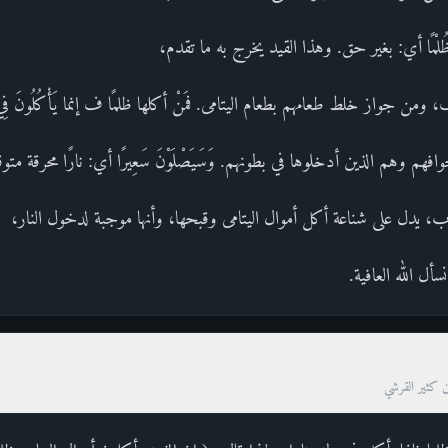
لْيَتَامَى ظُلْمًا أي: بغير حق. وهذا القيد يخرج به ما تقدم،
ن جواز خلط طعامهم بطعام اليتامى. فمَنْ أكلها ظلمًا ف إنما يَأْكُلُونَ فِي بُطُ
فهم وهم الذين أدخلوها في بطونهم. وَسَيَصْلَوْنَ سَعِيرًا أي: نارًا محرقة متو
 يدل على شناعة أكل أموال اليتامى وقبحها، وأنها موجبة لدخول النار،
أل الله العافية.
ن كثير القرشي