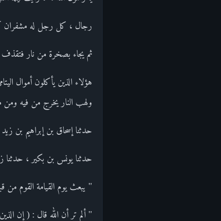
رجال ، كل رجل له مشفران كم
ثم يجاء بصخرة من نار فتقذف 
هؤلاء الذين يأكلون أموال اليتا
ولهب النار يخرج من فيه ومن مسا
حدثنا إسحاق بن إبراهيم بن زيد 
حدثنا يونس بن بكير ، حدثنا زيا
" يبعث يوم القيامة القوم من قب
" ألم تر أن الله قال : ( إن الذي