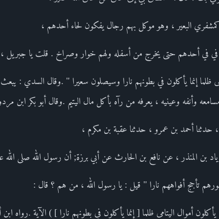
شفري البعير ، وهو موكل بهم رجال يفكون لحاء أحدهم ،
في في أحدهم حتى يخرج من أسفله ولهم خوار وصراخ . قلت يا جبريل ، م
مى ظلما إنما يأكلون في بطونهم نارا وسيصلون سعيرا " .وقال السدي : يبعث آك
معه وأنفه وعينيه ، يعرفه من رآه بأكل مال اليتيم .وقال أبو بكر ابن مردو
، حدثنا أحمد بن عمرو ، حدثنا عقبة بن مكرم ،
د بن المنذر ، عن نافع بن الحارث عن أبي برزة; أن رسول الله صلى الله عل
ورهم تأجج أفواههم نارا " قيل : يا رسول الله ، من هم ؟ قال :
ن يأكلون أموال اليتامى ظلما [ إنما يأكلون في بطونهم نارا ] ) الآية .رواه اب