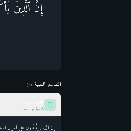
إِنَّ ٱلَّذِینَ یَأۡك
التفاسير العلمية
)
8
(
التفسير الميسر
نخبة من العلماء
إن الذين يعْتَدون على أموال اليت