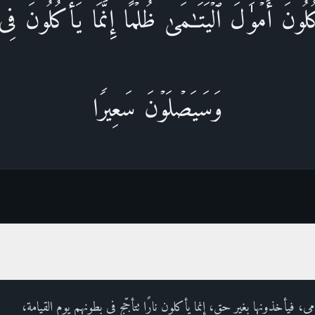
ُلُونَ أَمۡوَ ٰ⁠لَ ٱلۡیَتَـٰمَىٰ ظُلۡمًا إِنَّمَا یَأۡكُلُونَ فِی
وَسَیَصۡلَوۡنَ سَعِیرࣰا
امى، فيأخذونها بغير حق، إنما يأكلون نارًا تتأجّج في بطونهم يوم القيامة،