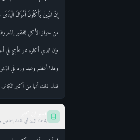
إِنَّ الَّذِينَ يَأْكُلُونَ أَمْوَالَ ا
من جواز الأكل للفقير بالمعروف، وم
فإن الذي أكلوه نار تتأجج في أجوا
وهذا أعظم وعيد ورد في الذنوب،
فدل ذلك أنها من أكبر الكبائر. نس
تفسير ابن كثير
عماد الدين أبي الفداء إسماعيل ب