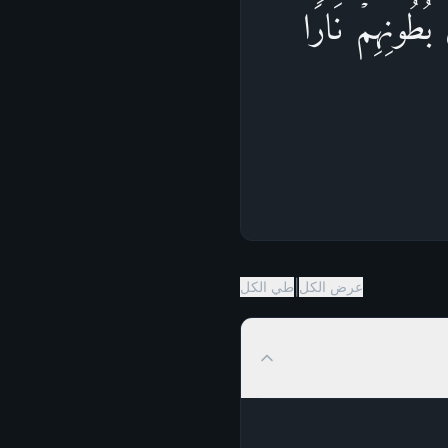
 بُطُونِهِمۡ نَارࣰاۖ
|
عرض الكل
طي الكل