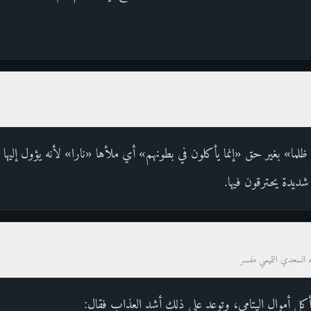
لما» بغير حق «إنما يأكلون في بطونهم» أي ملأها «نارا» لأنه يؤول إليها «وَسَ
شديدة يحترقون فيها.
ه السعدي التميمي مفسر
ل أموال اليتامى، وتوعد على ذلك أشد العذاب فقال: