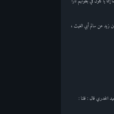
 إنما يأكلون في بطونهم نارا
ن زيد عن سالم أبي الغيث ،
د الخدري قال : قلنا :