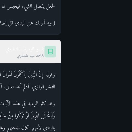
فجعل يفضل الشيء فيحبس له حتى 
( ويسألونك عن اليتامى قل إصلاح ل
تفسير الوسيط لطنطاوي
محمد سيد طنطاوي
وقوله: إِنَّ الَّذِينَ يَأْكُلُونَ 
الفخر الرازي: أعلم أنه- تعالى- أ
وقد كثر الوعيد في هذه الآيات مرة بع
وَلْيَخْشَ الَّذِينَ لَوْ تَرَكُوا 
باليتامى لأنهم لكمال ضعفهم وعج