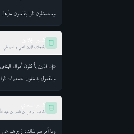
وسيدخلون نارا يقاسون حرَّها.
تفسير الجلالين
جلال الدين المحلي و السيوطي
«إن الذين يأكلون أموال اليتامى ظ
والمفعول يدخلون «سعيرا» نارا 
تفسير السعدي
عبد الرحمن بن ناصر بن عبد الل
ولما أمرهم بذلك، زجرهم عن أك