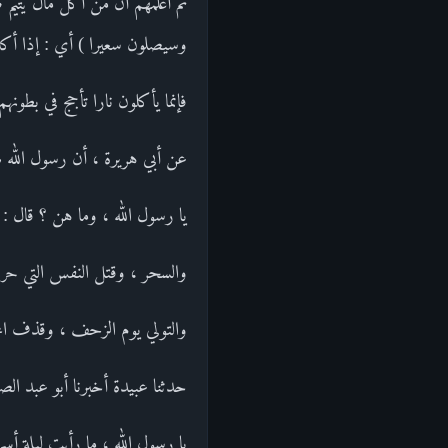
ثم أعلمهم أن من أكل مال يتيم ظلم
وسيصلون سعيرا ) أي : إذا أكلو
فإنما يأكلون نارا تأجج في بطو
عن أبي هريرة ، أن رسول الله صل
يا رسول الله ، وما هن ؟ قال : "
والسحر ، وقتل النفس التي حرم ا
والتولي يوم الزحف ، وقذف المح
حدثنا عبيدة أخبرنا أبو عبد ال
يا رسول الله ، ما رأيت ليلة أ