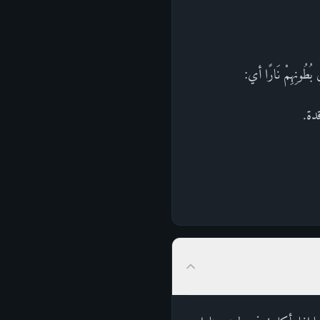
ونِهِمْ نَارًا أي:
قدة.