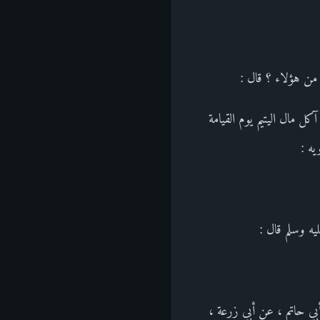
ن هؤلاء ؟ قال :
ل مال اليتيم يوم القيامة
يه :
يه وسلم قال :
ن أبي حاتم ، عن أبي زرعة ،