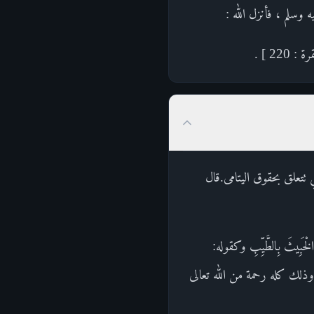
وسلم ، فأنزل الله :
2 ] .
التي تتعلق بحقوق اليتامى.قال
بِيثَ بِالطَّيِّبِ وكقوله:
الهم، وذلك كله رحمة من الله تعالى