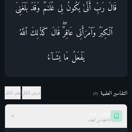
قَالَ رَبِّ أَنَّىٰ یَكُونُ لِی غُلَـٰمࣱ وَقَدۡ بَلَغَنِیَ
ٱلۡكِبَرُ وَٱمۡرَأَتِی عَاقِرࣱۖ قَالَ كَذَ ٰ⁠لِكَ ٱللَّهُ
یَفۡعَلُ مَا یَشَاۤءُ
التفاسير العلمية
|
عرض الكل
طي الكل
)
8
(
التفسير الميسر
نخبة من العلماء