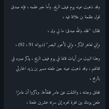
وقد ذهبت عينه يوم فيف الريح. وأما خبر عقمه ، فإنه صدق
قول علقمة بن علاثة فيه ،
فقال: "فقد والله صدق: ما لي ولد ،
وإني لعاهر الذكر ، وإني لأعور البصر" (ديوانه 91 ، 92) ،
وهذا البيت من أبيات قالها في يوم فيف الريح ، يذكر صبره في
قتالهم ، وقد ذهبت عينه حين طعنه مسهر بن يزيد الحارثي
بالرمح ،
ففلق وجنته ، وانشقت عين عامر ففقأها. وذكروا أن عامرًا
طعن يومئذ بين ثغرة نحره إلى سرته عشرين طعنة ،