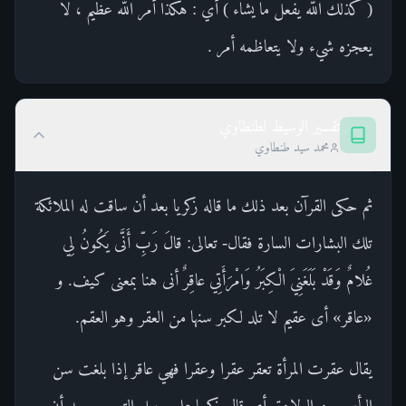
( كذلك الله يفعل ما يشاء ) أي : هكذا أمر الله عظيم ، لا
يعجزه شيء ولا يتعاظمه أمر .
تفسير الوسيط لطنطاوي
محمد سيد طنطاوي
ثم حكى القرآن بعد ذلك ما قاله زكريا بعد أن ساقت له الملائكة
تلك البشارات السارة فقال- تعالى: قالَ رَبِّ أَنَّى يَكُونُ لِي
غُلامٌ وَقَدْ بَلَغَنِيَ الْكِبَرُ وَامْرَأَتِي عاقِرٌ أنى هنا بمعنى كيف. و
«عاقر» أى عقيم لا تلد لكبر سنها من العقر وهو العقم.
يقال عقرت المرأة تعقر عقرا وعقرا فهي عاقر إذا بلغت سن
اليأس من الولادة. أى قال زكريا على سبيل التعجب بعد أن