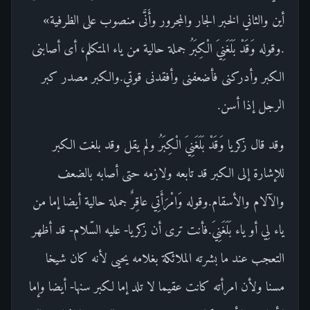
أين والثاني الخبر الجار والمجرور وأَنَّى منصوب على الظرفية»
.وقوله وَقَدْ بَلَغَنِيَ الْكِبَرُ جملة حالية من ياء المتكلم، أى أصابنى
الكبر وأدركنى فأضعفنى وأفقدنى قوتي.والكبر مصدر كبر
الرجل إذا أسن.
وقد قال زكريا وَقَدْ بَلَغَنِيَ الْكِبَرُ ولم يقل وقد بلغت الكبر
للإشارة إلى الكبر قد تابعه ولازمه حتى أصابه بالضعف
والآلام والأسقام.وقوله وَامْرَأَتِي عاقِرٌ جملة حالية أيضا إما من
ياء لِي أو ياء بَلَغَنِيَ.فأنت ترى أن زكريا- عليه السّلام- قد أظهر
التعجب عند ما بشرته الملائكة بغلامه يحيى لأنه كان شيخا
مسنا ولأن امرأته كانت عقيما لا تلد إما لكبر سنها- أيضا وإما