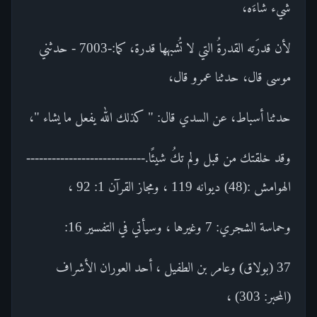
شيء شاءَه،
لأن قدرَته القدرةُ التي لا تُشبهها قدرة، كما:-7003 - حدثني
موسى قال، حدثنا عمرو قال،
حدثنا أسباط، عن السدي قال: " كذلك الله يفعل ما يشاء "،
وقد خلقتك من قبل ولم تكُ شيئًا.----------------------------
الهوامش :(48) ديوانه 119 ، ومجاز القرآن 1: 92 ،
وحماسة الشجري: 7 وغيرها ، وسيأتي في التفسير 16:
37 (بولاق) وعامر بن الطفيل ، أحد العوران الأشراف
(المحبر: 303) ،