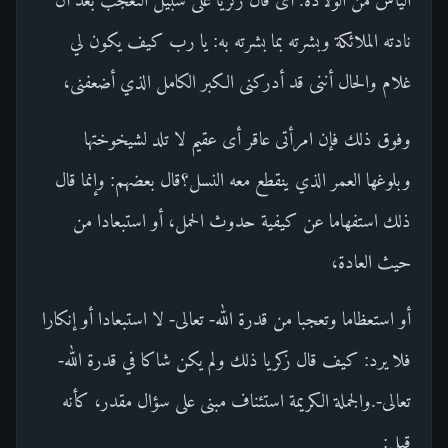
نادته الملائكة وبشرته بما بشرته به: يا رب كيف يكون لي
غلام والحال أننى قد أدركنى الكبر الكامل الذي أضعفنى،
وفوق ذلك فإن امرأتى عاقر أى عقيم لا تلد لشيخوختها
وبلوغها العمر الذي ينقطع معه النسل؟قال بعضهم: وإنما قال
ذلك استفهاما عن كيفية حدوث الحمل، أو استبعادا من
حيث العادة،
أو استعظاما وتعجبا من قدرة الله- تعالى- لا استبعادا أو إنكارا
فلا يرد: كيف قال زكريا ذلك ولم يكن شاكا في قدرة الله-
تعالى-.والجملة الكريمة استئناف مبنى على سؤال مقدر، كأنه
قيل: