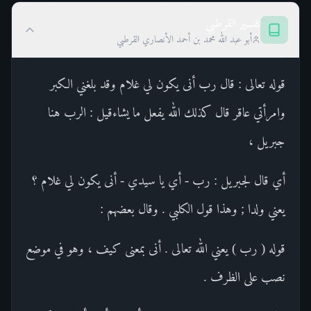
تفسير القرطبي
أبو عبد الله محمد بن أحمد الأنصاري القرطبي
قوله تعالى : قال رب أنى يكون لي غلام وقد بلغني الكبر
وامرأتي عاقر قال كذلك الله يفعل ما يشاءقيل : الرب هنا
جبريل ،
أي قال لجبريل : رب - أي يا سيدي - أنى يكون لي غلام ؟
يعني ولدا ; وهذا قول الكلبي . وقال بعضهم :
قوله ( رب ) يعني الله تعالى . أنى بمعنى كيف ، وهو في موضع
نصب على الظرف .