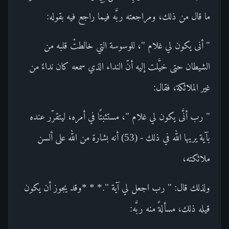
ما قال من ذلك، ومراجعته ربَّه فيما راجع فيه بقوله:
" أنى يكون لي غلام "، للوسوسة التي خالطتْ قلبه من
الشيطان حتى خيَّلت إليه أنّ النداء الذي سمعه كان نداءً من
غير الملائكة، فقال:
" رب أنَّى يكون لي غلام "، مستثبتًا في أمره، ليتقرّر عنده
بآية يريها الله في ذلك - (53) أنه بشارة من الله على ألسن
ملائكته،
ولذلك قال: " رب اجعل لي آية ".* * *وقد يجوز أن يكون
قيله ذلك، مسألةً منه ربَّه: