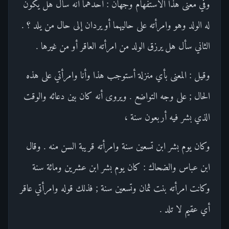
وفي معنى هذا الاستفهام وجهان : أحدهما أنه سأل هل يكون
له الولد وهو وامرأته على حاليهما أو يردان إلى حال من يلد ؟ .
الثاني سأل هل يرزق الولد من امرأته العاقر أو من غيرها .
وقيل : المعنى بأي منزلة أستوجب هذا وأنا وامرأتي على هذه
الحال ; على وجه التواضع . ويروى أنه كان بين دعائه والوقت
الذي بشر فيه أربعون سنة ،
وكان يوم بشر ابن تسعين سنة وامرأته قريبة السن منه . وقال
ابن عباس والضحاك : كان يوم بشر ابن عشرين ومائة سنة
وكانت امرأته بنت ثمان وتسعين سنة ; فذلك قوله وامرأتي عاقر
أي عقيم لا تلد .