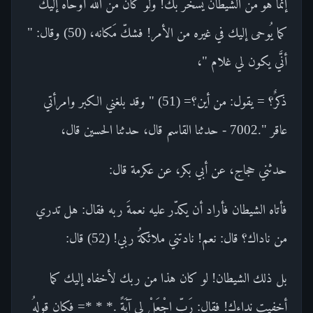
إنما هو من الشيطان يسخرُ بك! ولو كان من الله أوحاه إليك
كما يُوحى إليك في غيره من الأمر! فشكّ مَكانه، (50) وقال: "
أنَّي يكون لي غلام "،
ذكرٌ؟ = يقول: من أين؟= (51) " وقد بلغني الكبر وامرأتي
عاقر ".7002 - حدثنا القاسم قال، حدثنا الحسين قال،
حدثني حجاج، عن أبي بكر، عن عكرمة قال:
فأتاه الشيطان فأراد أن يكدّر عليه نعمةَ ربه فقال: هل تدري
من ناداك؟ قال: نعم! نادتني ملائكةُ ربي! (52) قال:
بل ذلك الشيطان! لو كان هذا من ربك لأخفاه إليك كما
أخفيت نداءك! فقال: رَبِّ اجْعَلْ لِي آيَةً .* * *= فكان قولهُ