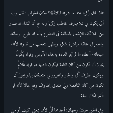
فماذا قال زكريا عند ما بشرته الملائكة؟ فكان الجواب: قال رب
أنى يكون لي غلام.وقد خاطب زكريا ربه مع أن النداء له صدر
من الملائكة، للإشعار بالمبالغة في التضرع وأنه قد طرح الوسائط
واتجه إلى خالقه مباشرة يشكره ويظهر التعجب من قدرته لأنه-
سبحانه- أعطاه ما لم تجر العادة به.قال الآلوسى وقوله يَكُونُ
يجوز أن تكون من كان التامة فيكون فاعلها هو قوله غُلامٌ
ويكون الظرف أَنَّى والجار والمجرور لِي متعلقان بها.ويجوز أن
تكون من كان الناقصة ولِي متعلق بمحذوف وقع حالا لأنه لو
تأخر لكان صفة.
وفي الخبر حينئذ وجهان: أحدهما أَنَّى لأنها بمعنى كيف أو من