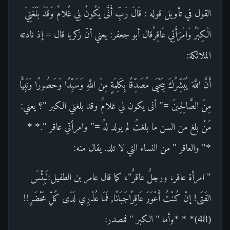
القول في تأويل قوله : قَالَ رَبِّ أَنَّى يَكُونُ لِي غُلامٌ وَقَدْ بَلَغَنِيَ
الْكِبَرُ وَامْرَأَتِي عَاقِرٌقال أبو جعفر: يعني أنّ زكريا قال = إذ نادته
الملائكة:
أَنَّ اللَّهَ يُبَشِّرُكَ بِيَحْيَى مُصَدِّقًا بِكَلِمَةٍ مِنَ اللَّهِ وَسَيِّدًا وَحَصُورًا وَنَبِيًّا
مِنَ الصَّالِحِينَ =" أنى يكون لي غلامٌ وقد بلغني الكبر "؟ يعني:
مَنْ بلغ من السن ما بلغتُ لم يولد لهُ =" وامرأتي عاقر ".* *
*" والعاقر " من النساء التي لا تلد. يقال منه:
" امرأة عاقر، ورجلٌ عاقرٌ"، كما قال عامر بن الطفيل:لَبِئْسَ
الفَتَى! إنْ كُنْتُ أَعْوَرَ عَاقِرًاجَبَانًا, فَمَا عُذْرِي لَدَى كُلِّ مَحْضَرِ!!
(48)* * *وأما " الكبر " فمصدر: