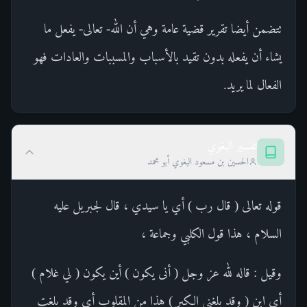
تتضمن أيضا تقرير قضية عامة وهي أن الله- تعالى- يفعل ما
يشاء أن يفعله بدون تقيد بالأسباب والمسببات والعادات فهو
الفعال لما يريد.
تفسير البغوي
الحسين بن مسعود البغوي أبو محمد
قوله تعالى ( قال رب ) أي يا سيدي ، قال لجبريل عليه
السلام ، هذا قول الكلبي وجماعة ،
وقيل : قاله لله عز وجل ( أنى يكون ) أين يكون ( لي غلام )
أي ابن ( وقد بلغني الكبر ) هذا من المقلوب أي وقد بلغت