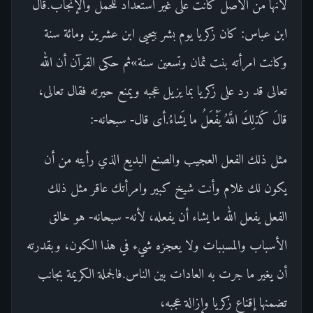
لأنها من الأصل كانت على غير استعداد للحمل والإنجاب.قال
ابن عباس: كان زكريا يوم بشر بيحيى ابن عشرين ومائة سنة
وكانت امرأته بنت ثمان وتسعين سنة»ثم حكى القرآن أن الله
تعالى قد رد على زكريا بما يزيل عجبه ويمنع حيرته فقال تعالى،
قالَ كَذلِكَ اللَّهُ يَفْعَلُ ما يَشاءُ.أى قال- سبحانه-:
مثل ذلك الفعل العجيب والصنع البديع الذي رأيته من أن
يكون لك غلام وأنت شيخ كبير وامرأتك عاقر مثل ذلك
الفعل يفعل الله ما يشاء أن يفعله، لأنه- سبحانه- هو خالق
الأسباب والمسببات ولا يعجزه شيء في هذا الكون، وبقدرته
أن يغير ما جرت به العادات بين الناس.فالجملة الكريمة بجانب
تضمنها إقناع زكريا وإزالة عجبه،