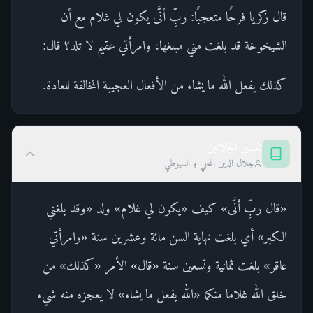
قال زكريا فرحًا متعجبًا: ربِّ أنَّى يكون لي غلام مع أن
الشيخوخة قد بلغت مني مبلغها، وامرأتي عقيم لا تلد؟ قال:
كذلك يفعل الله ما يشاء من الأفعال العجيبة المخالفة للعادة.
تفسير الجلالين
جلال الدين المحلي و السيوطي
«قال ربِّ أنَّى» كيف «يكون لي غلام» ولد «وقد بلغني
الكبر» أي بلغت نهاية السن مائة وعشرين سنة «وامرأتي
عاقر» بلغت ثمانية وتسعين سنة «قال» الأمر «كذلك» من
خلق الله غلاما منكما «الله يفعل ما يشاء» لا يعجزه منه شيء