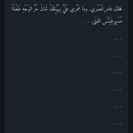
فقال عامر:لَعَمْري, ومَا عَمْري عَلَيَّ بِهَيَّنٍلقَدْ شَانَ حُرَّ الوَجْهِ طَعْنَةُ
مُسْهِرِفَبِئْسَ الفَتَى. . .
. . .
. . .
. . ..
. . .
. . .
. . .