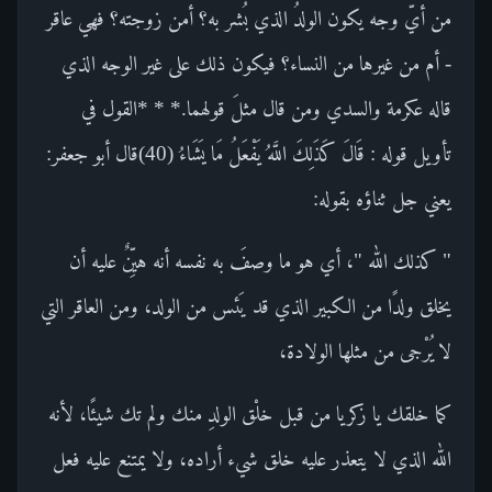
من أيّ وجه يكون الولدُ الذي بُشر به؟ أمن زوجته؟ فهي عاقر
- أم من غيرها من النساء؟ فيكون ذلك على غير الوجه الذي
قاله عكرمة والسدي ومن قال مثلَ قولهما.* * *القول في
تأويل قوله : قَالَ كَذَلِكَ اللَّهُ يَفْعَلُ مَا يَشَاءُ (40)قال أبو جعفر:
يعني جل ثناؤه بقوله:
" كذلك الله "، أي هو ما وصفَ به نفسه أنه هيِّنٌ عليه أن
يخلق ولدًا من الكبير الذي قد يَئس من الولد، ومن العاقر التي
لا يُرْجى من مثلها الولادة،
كما خلقك يا زكريا من قبل خلْق الولدِ منك ولم تك شيئًا، لأنه
الله الذي لا يتعذر عليه خلق شيء أراده، ولا يمتنع عليه فعل