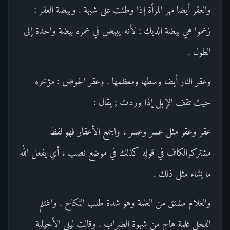
والعقر أيضا مهر المرأة إذا وطئت على شبهة . وبيضة العقر :
زعموا هي بيضة الديك ; لأنه يبيض في عمره بيضة واحدة إلى
الطول .
وعقر النار أيضا وسطها ومعظمها . وعقر الحوض : مؤخره
حيث تقف الإبل إذا وردت ; يقال :
عقر وعقر مثل عسر وعسر ، والجمع الأعقار فهو لفظ
مشتركوالكاف في قوله كذلك في موضع نصب ، أي يفعل الله
ما يشاء مثل ذلك .
والغلام مشتق من الغلمة وهو شدة طلب النكاح . واغتلم
الفحل غلمة هاج من شهوة الضراب . وقالت ليلى الأخيلية