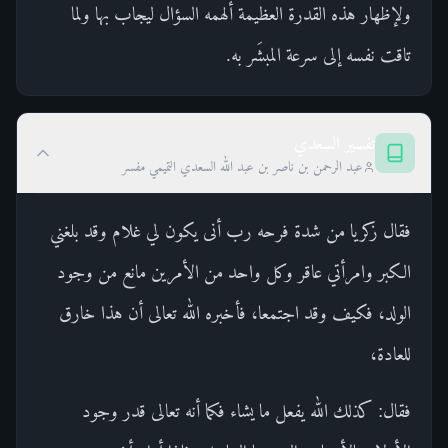
ولإظهار هذه القدرة العظيمة ألهمه السؤال ليجاب بها ولما
تاقت نفسه إلى سرعة المبشَر به.
تفسير السعدي
عبد الرحمن بن ناصر بن عبد الله السعدي التميمي مفسر
فقال زكريا من شدة فرحه رب أنى يكون لي غلام وقد بلغني
الكبر وامرأتي عاقر وكل واحد من الأمرين مانع من وجود
الولد، فكيف وقد اجتمعا، فأخبره الله تعالى أن هذا خارق
للعادة،
فقال: كذلك الله يفعل ما يشاء فكما أنه تعالى قدر وجود