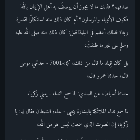
صدقهم؟ فذلك ما لا يجوز أن يوصفَ به أهل الإيمان بالله!
فكيف الأنبياء والمرسلون؟ أم كان ذلك منه استنكارًا لقدرة
ربه؟ فذلك أعظم في البلية!قيل: كان ذلك منه صلى الله عليه
وسلم على غير ما ظننتَ،
بل كان قِيله ما قال من ذلك، كما:-7001 - حدثني موسى
قال، حدثنا عمرو قال،
حدثنا أسباط، عن السدي: لما سمع النداء - يعني زكريا،
لما سمع نداء الملائكة بالبشارة بيحيى - جاءه الشيطان فقال له: يا
زكريا، إن الصوت الذي سمعت ليس هو من الله،