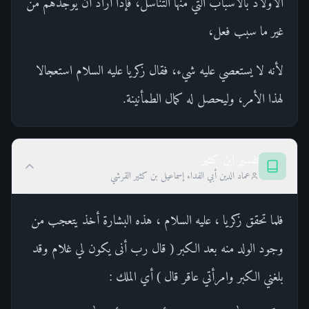
الأولاد بالأسباب التي منها التناسل، فإذا أراد أن يوجدهم من
غير ما سبب فعل،
لأنه لا يستعصي عليه شيء، فقال زكريا عليه السلام استعجالا
لهذا الأمر، وليحصل له كمال الطمأنينة.
تفسير ابن كثير
عماد الدين أبي الفداء إسماعيل بن كثير القرشي
فلما تحقق زكريا ، عليه السلام ، هذه البشارة أخذ يتعجب من
وجود الولد منه بعد الكبر ( قال رب أنى يكون لي غلام وقد
بلغني الكبر وامرأتي عاقر قال ) أي الملك :