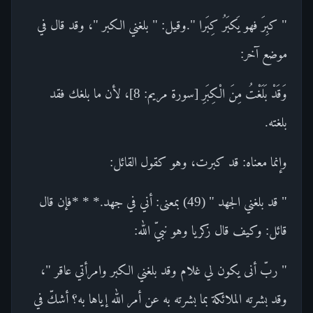
" كبِرَ فهو يَكبَرُ كِبَرا ".وقيل: " بلغني الكبر "، وقد قال في
موضع آخر:
وَقَدْ بَلَغْتُ مِنَ الْكِبَرِ [سورة مريم: 8]، لأن ما بلغك فقد
بلغته.
وإنما معناه: قد كبرت، وهو كقول القائل:
" قد بلغني الجهد " (49) بمعنى: أني في جهد.* * *فإن قال
قائل: وكيف قال زكريا وهو نبيّ الله:
" ربّ أنى يكون لي غلام وقد بلغني الكبر وامرأتي عاقر "،
وقد بشرته الملائكة بما بشرته به عن أمر الله إياها به؟ أشكّ في