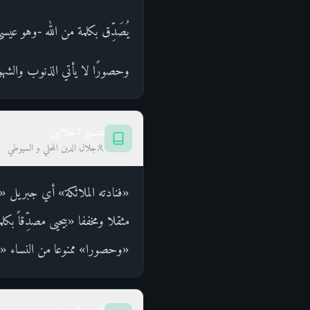
يُصَدِّق بكلمة من الله -وهو عيسى
وحصورًا لا يأتي الذنوب والشهوا
تفسير الجلالين
جلال الدين المحلي و السيوطي
«فنادته الملائكة» أي جبريل «وه
مثقلا ومخففا «بيحيى مصدِّقاً ب
«وحصورا» ممنوعا من النساء «ون