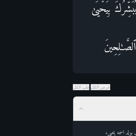
ُبَشِّرُكَ بِیَحۡیَىٰ
ٱلصَّـٰلِحِینَ
|
عرض الكل
طي الكل
بولد اسمه يحيى،