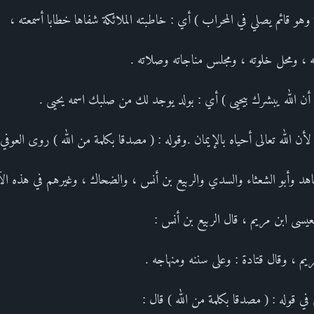
كة وهو قائم يصلي في المحراب ) أي : خاطبته الملائكة شفاها خطابا أسمعته ،
ه ، ومحل خلوته ، ومجلس مناجاته وصلاته .
 ( أن الله يبشرك بيحيى ) أي : بولد يوجد لك من صلبك اسمه يحيى .
 لأن الله تعالى أحياه بالإيمان .وقوله : ( مصدقا بكلمة من الله ) روى العو
هد وأبو الشعثاء والسدي والربيع بن أنس ، والضحاك ، وغيرهم في هذه الآي
عيسى ابن مريم ، قال الربيع بن أنس :
 ، وقال قتادة : وعلى سننه ومنهاجه .
ي قوله : ( مصدقا بكلمة من الله ) قال :