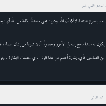
ه السعدي التميمي مفسر
لربه ويتضرع نادته الملائكة أن الله يبشرك بيحيى مصدقًا بكلمة من الله أي: ب
يكون به سيدا يرجع إليه في الأمور وحصورًا أي: ممنوعا من إتيان النساء، 
ًا من الصالحين فأي: بشارة أعظم من هذا الولد الذي حصلت البشارة بوجود
ن كثير القرشي