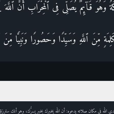
ىِٕكَةُ وَهُوَ قَاۤىِٕمࣱ یُصَلِّی فِی ٱلۡمِحۡرَابِ أَنَّ ٱللَّهَ ی
َلِمَةࣲ مِّنَ ٱللَّهِ وَسَیِّدࣰا وَحَصُورࣰا وَنَبِیࣰّا مِّنَ 
دي الله في مكان صلاته يدعوه: أن الله يخبرك بخبر يسرُّك، وهو أنك سترزق 