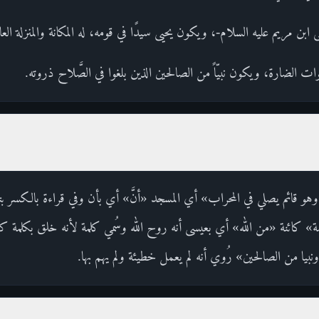
 ابن مريم عليه السلام-، ويكون يحيى سيدًا في قومه، له المكانة والمنزلة العال
ت الضارة، ويكون نبيّاً من الصالحين الذين بلغوا في الصَّلاح ذروته.
و قائم يصلي في المحراب» أي المسجد «أنَّ» أي بأن وفي قراءة بالكسر بتقدي
كلمة» كائنة «من الله» أي بعيسى أنه روح الله وسُمي كلمة لأنه خلق بكلمة ك
بيا من الصالحين» رُوي أنه لم يعمل خطيئة ولم يهم بها.