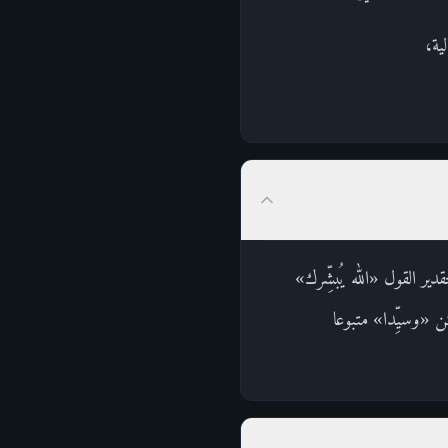
ية،
ر القول «الله يُبشِّرك»
ن «وسيِّدا» متبوعا