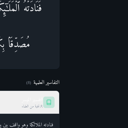
فَنَادَتۡهُ ٱلۡمَلَـٰۤ
مُصَدِّقَۢا بِك
التفاسير العلمية
)
8
(
التفسير الميسر
نخبة من العلماء
فنادته الملائكة وهو واقف بين ي