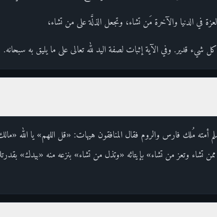
ة في الدنيا والآخرة مَن تشاء، وتجعل الذلَّة على من تشاء،
شيء قدير. وفي الآية إثبات لصفة اليد لله تعالى على ما يليق به سبحانه.
لم أمته مُلك فارس والروم فقال المنافقون هيهات: «قل اللهم» يا الله «مال
من تشاء وتعز من تشاء» بإيتائه «وتذل من تشاء» بنزعه منه «بيدك» بقدر