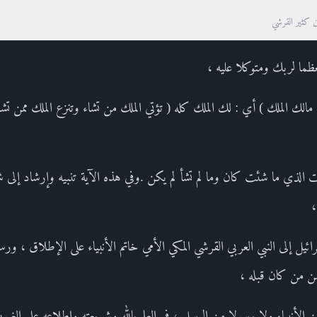
ن كثير القرشي
عظما لربك ومتوكلا عليه ،
م مالك الملك ) أي : لك الملك كله ( تؤتي الملك من تشاء وتنزع الملك ممن ت
ت الذي ما شئت كان وما لم تشأ لم يكن .وفي هذه الآية تنبيه وإرشاد إلى شك
،
ئيل إلى النبي العربي القرشي المكي الأمي خاتم الأنبياء على الإطلاق ، ورسو
سن من كان قبله ،
لأنبياء ولا رسولا من الرسل ، في العلم بالله وشريعته وإطلاعه على الغيو