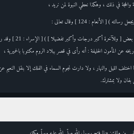
مة والحجة في ذلك ، وهكذا نعطي النبوة لمن نريد ،
ه ) [ الأنعام : 124 ] وقال تعالى :
( انظر كيف فضلنا بعضهم على بع
خه عن المأمون الخليفة : أنه رأى في قصر ببلاد الروم مكتوبا بالحميرية ،
ا اختلف الليل والنهار ، ولا دارت نجوم السماء في الفلك إلا بنقل النعيم 
بفان ولا بمشترك.
 بن مالك: «لما فتح رسول الله صلّى الله عليه وسلّم مكة،