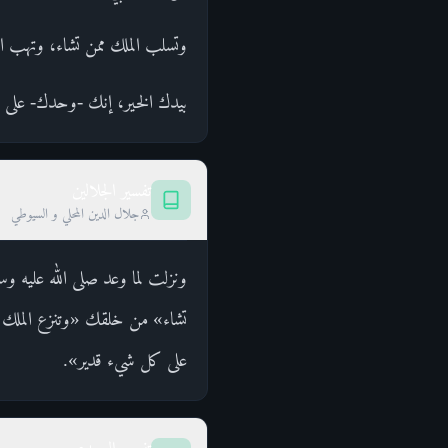
وتسلب الملك ممن تشاء، وتهب العز
بيدك الخير، إنك -وحدك- على كل 
تفسير الجلالين
جلال الدين المحلي و السيوطي
ونزلت لما وعد صلى الله عليه وس
تشاء» من خلقك «وتنزع الملك م
على كل شيء قدير».