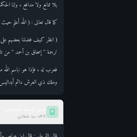
بلا ممانع ولا مدافع ، ولنا الحك
كما قال تعالى : ( الله أعلم حيث يجعل رسالت
ترجمة " إسحاق بن أحمد " من تاري
فعرب له ، فإذا هو :باسم الله م
وملك ذي العرش دائم أبداليس 
تفسير الوسيط لطنطاوي
محمد سيد طنطاوي
قال القرطبي: قال ابن عباس وأنس