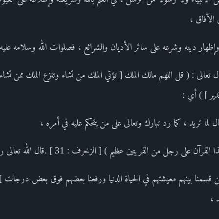
الآفاق ،
هار دينه وشرعه على سائر الأديان والشرائع ، فصلوات الله وسلامه عليه دا
قال تعالى : ( قل اللهم مالك الملك [ تؤتي الملك من تشاء وتنزع الملك ممن تش
ير ] ) أي :
ما تريد ، كما رد تبارك وتعالى على من يتحكم عليه في أمره ،
ى رجل من القريتين عظيم ) [ الزخرف : 31 ] .قال الله تعالى ردا عليهم :
 ،