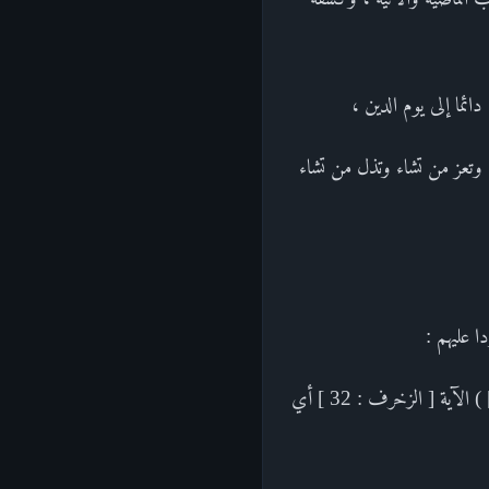
ئما إلى يوم الدين ،
اء وتعز من تشاء وتذل من تشاء
( أهم يقسمون رحمة ربك [ نحن قسمنا بينهم معيشتهم في الحياة الدنيا ورفعنا بعضهم فوق بعض درجات ] ) الآية [ الزخرف : 32 ] أي