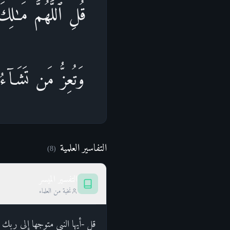
قُلِ ٱللَّهُمَّ مَـٰلِ
وَتُعِزُّ مَن تَشَاۤءُ
التفاسير العلمية
)
8
(
التفسير الميسر
نخبة من العلماء
قل -أيها النبي متوجها إلى ربك 