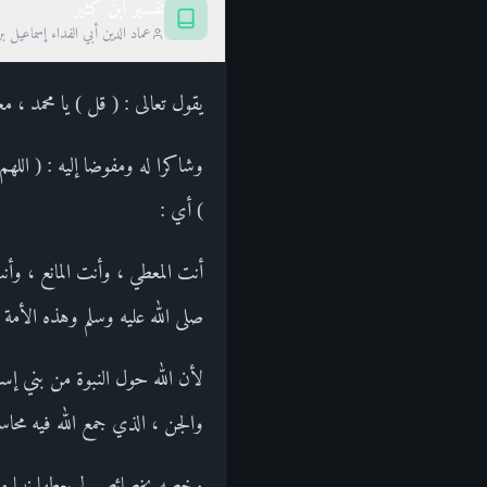
تفسير ابن كثير
عماد الدين أبي الفداء إسماعيل ب
يقول تعالى : ( قل ) يا محمد ، م
وشاكرا له ومفوضا إليه : ( الله
) أي :
أنت المعطي ، وأنت المانع ، وأن
صلى الله عليه وسلم وهذه الأمة 
لأن الله حول النبوة من بني إسرا
والجن ، الذي جمع الله فيه محا
وخصه بخصائص لم يعطها نبيا من ا