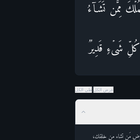
ُلۡكَ مِمَّن تَشَاۤءُ
 كُلِّ شَیۡءࣲ قَدِیرࣱ
|
عرض الكل
طي الكل
الأرض مَن تشاء مِن خلقك،