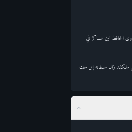
ض [ وللآخرة أكبر درجات وأكبر تفضيلا ] ) [ الإسراء : 21 ] وقد روى الحافظ ابن عساكر في
عن ملكقد زال سلطانه إلى ملك