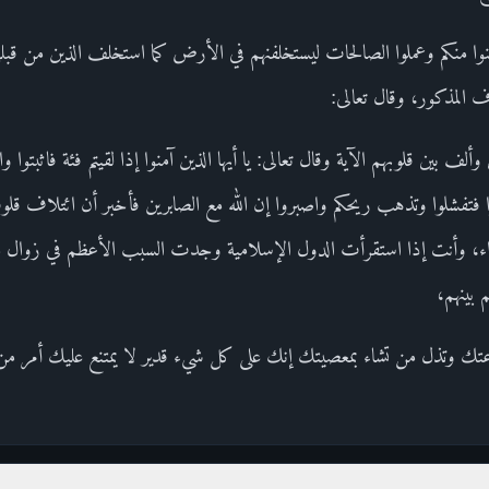
 آمنوا منكم وعملوا الصالحات ليستخلفنهم في الأرض كما استخلف الذين من قبله
المذكور، وقال تعالى:
لف بين قلوبهم الآية وقال تعالى: يا أيها الذين آمنوا إذا لقيتم فئة فاثبتوا و
ا فتفشلوا وتذهب ريحكم واصبروا إن الله مع الصابرين فأخبر أن ائتلاف قلو
اء، وأنت إذا استقرأت الدول الإسلامية وجدت السبب الأعظم في زوال مل
 بينهم،
طاعتك وتذل من تشاء بمعصيتك إنك على كل شيء قدير لا يمتنع عليك أمر من