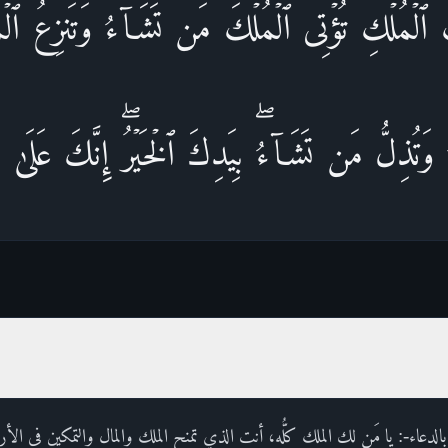
كَ ٱلۡمُلۡكِ تُؤۡتِی ٱلۡمُلۡكَ مَن تَشَاۤءُ وَتَنزِعُ ٱلۡم
 وَتُذِلُّ مَن تَشَاۤءُۖ بِیَدِكَ ٱلۡخَیۡرُۖ إِنَّكَ عَلَىٰ
بالدعاء-: يا مَن لك الملك كلُّه، أنت الذي تمنح الملك والمال والتمكين في 