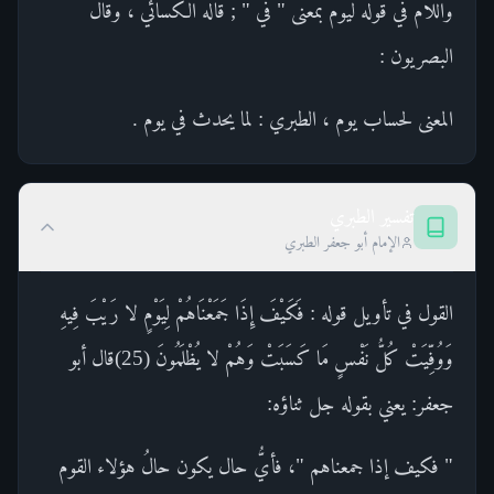
واللام في قوله ليوم بمعنى " في " ; قاله الكسائي ، وقال
البصريون :
المعنى لحساب يوم ، الطبري : لما يحدث في يوم .
تفسير الطبري
الإمام أبو جعفر الطبري
القول في تأويل قوله : فَكَيْفَ إِذَا جَمَعْنَاهُمْ لِيَوْمٍ لا رَيْبَ فِيهِ
وَوُفِّيَتْ كُلُّ نَفْسٍ مَا كَسَبَتْ وَهُمْ لا يُظْلَمُونَ (25)قال أبو
جعفر: يعني بقوله جل ثناؤه:
" فكيف إذا جمعناهم "، فأيُّ حال يكون حالُ هؤلاء القوم