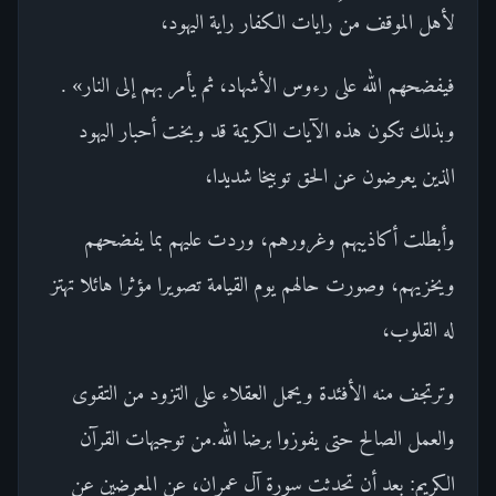
لأهل الموقف من رايات الكفار راية اليهود،
فيفضحهم الله على رءوس الأشهاد، ثم يأمر بهم إلى النار» .
وبذلك تكون هذه الآيات الكريمة قد وبخت أحبار اليهود
الذين يعرضون عن الحق توبيخا شديدا،
وأبطلت أكاذيبهم وغرورهم، وردت عليهم بما يفضحهم
ويخزيهم، وصورت حالهم يوم القيامة تصويرا مؤثرا هائلا تهتز
له القلوب،
وترتجف منه الأفئدة ويحمل العقلاء على التزود من التقوى
والعمل الصالح حتى يفوزوا برضا الله.من توجيهات القرآن
الكريم: بعد أن تحدثت سورة آل عمران، عن المعرضين عن