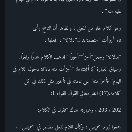
عليه منه" ،
وهو كلام خلو من المعنى ، والظاهر أن الناسخ رأى
تاء"أجزأت" متصلة بدال"دلالة" ، فجعلها ،
"بدلالة" وجعل"أجزأ""أخيرًا" فذهب الكلام هدرًا ولغوًا.
وسياق العبارة كما أثبتناها: "أجزأت منه دلالة دخول اللام في
اليوم" فأخر"منه" على عادته في تأخير مثل ذلك في كل
كلامه.(17) انظر معاني القرآن للفراء 1:
202 ، 203 ، وعبارته هناك."تقول في الكلام:
جمعوا ليوم الخميس ، وكأن اللام لفعل مضمر في"الخميس" ،