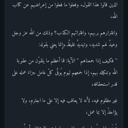
الذين قالوا هذا القول، وفعلوا ما فعلوا من إعراضهم عن كتاب
الله،
واغترارهم بربهم، وافترائهم الكذب؟ وذلك من الله عز وجل
وعيدٌ لهم شديد، وتهديدٌ غليظٌ.وإنما يعني بقوله:
" فكيف إذا جمعناهم " الآية: فما أعظم ما يلقوْن من عقوبة
الله وتنكيله بهم، إذا جمعهم ليوم يُوفَّى كلّ عامل جزاءَ عمله على
قدر استحقاقه،
غير مظلوم فيه، لأنه لا يعاقب فيه إلا على ما اجترم، ولا
يؤاخذُ إلا بما عمل،