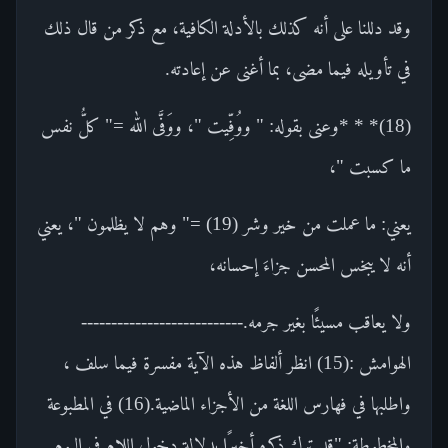
وقد دللنا على أنه كذلك بالأدلة الكافية، مع ذكر من قال ذلك
في تأويله فيما مضى، بما أغنى عن إعادته.
(18)* * *وعنى بقوله: " ووُفِّيت "، ووَفَّى الله =" كلُّ نفس
ما كسبت "،
يعني: ما عملت من خير وشر (19) =" وهم لا يظلمون "، يعني
أنه لا يبخس المحسن جزاءَ إحسانه،
ولا يعاقب مسيئًا بغير جرمه.---------------------------
الهوامش :(15) انظر ألفاظ هذه الآية مفسرة فيما سلف ،
واطلبها في فهارس اللغة من الأجزاء الماضية.(16) في المطبوعة
والمخطوطة: "قد ترك ذكره أخيرًا بدلالة دخول اللام في اليوم