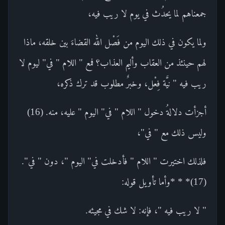
جمعناهم لما يحدُث في يوم لا ريب فيه،
ولما يكون في ذلك اليوم من فَصْل الله القضاءَ بين خلقه، ماذا
لهم حينئذ من العقاب وأليم العذاب؟ فمع " اللام " في" ليوم لا
ريب فيه " نيَّة فِعْل، وخبرٌ مطلوب قد ترك ذكره،
أجزأت دلالةُ دخول " اللام " في" اليوم " عليه، منه. (16)
وليس ذلك مع " في"،
فلذلك اختيرت " اللام " فأدخلت في" اليوم "، دون " في".
(17)* * *وأما تأويل قوله:
" لا ريب فيه "، فإنه: لا شك في مجيئه.