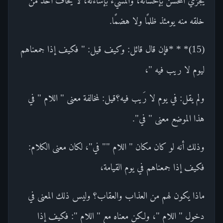
يُجزَي المحسنُ بإحسانه، والمسيء بإساءته، لا يخاف أحدٌ من
خلقه منه يومئذ ظلمًا ولا هضمًا.
(15)* * *فإن قال قائل: وكيف قيل: " فكيف إذا جمعناهم
ليوم لا ريب فيه "،
ولم يقل: في يوم لا رَيب فيه؟قيل: لمخالفة معنى " اللام " في
هذا الموضع معنى " في".
وذلك أنه لو كان مكان " اللام "" في"، لكان معنى الكلام:
فكيف إذا جمعناهم في يوم القيامة،
ماذا يكون لهم من العذاب والعقاب؟ وليس ذلك المعنى في
دخول " اللام "، ولكن معناه مع " اللام ": فكيف إذا