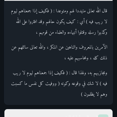
قال الله تعالى متهددا لهم ومتوعدا : ( فكيف إذا جمعناهم ليوم
لا ريب فيه ) أي : كيف يكون حالهم وقد افتروا على الله
وكذبوا رسله وقتلوا أنبياءه والعلماء من قومهم ،
الآمرين بالمعروف والناهين عن المنكر ، والله تعالى سائلهم عن
ذلك كله ، ومحاسبهم عليه ،
ومجازيهم به، ولهذا قال : ( فكيف إذا جمعناهم ليوم لا ريب
فيه ) لا شك في وقوعه وكونه ( ووفيت كل نفس ما كسبت
وهم لا يظلمون )