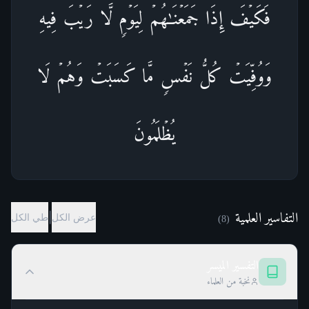
فَكَیۡفَ إِذَا جَمَعۡنَـٰهُمۡ لِیَوۡمࣲ لَّا رَیۡبَ فِیهِ
وَوُفِّیَتۡ كُلُّ نَفۡسࣲ مَّا كَسَبَتۡ وَهُمۡ لَا
یُظۡلَمُونَ
التفاسير العلمية
|
عرض الكل
طي الكل
)
8
(
التفسير الميسر
نخبة من العلماء