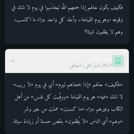
فكيف يكون حالهم إذا جمعهم الله ليحاسَبوا في يوم لا شك في
وقوعه -وهو يوم القيامة-، وأخذ كل واحد جزاءَ ما اكتسب،
وهم لا يظلمون شيئا؟
تفسير الجلالين
جلال الدين المحلي و السيوطي
«فكيف» حالهم «إذا جمعناهم ليوم» أي في يوم «لا ريب»
لا شك «فيه» هو يوم القيامة «ووفِّيت كل نفس» من أهل
الكتاب وغيرهم جزاء «ما كسبت» عملت من خير وشر
«وهم» أي الناس «لا يُظلمون» بنقص حسنة أو زيادة سيئة.