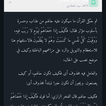
تفسير الوسيط لطنطاوي
محمد سيد طنطاوي
ثم حكى القرآن ما سيكون عليه حالهم من عذاب وحسرة
بأسلوب مؤثر فقال: فَكَيْفَ إِذا جَمَعْناهُمْ لِيَوْمٍ لا رَيْبَ فِيهِ،
وَوُفِّيَتْ كُلُّ نَفْسٍ ما كَسَبَتْ وَهُمْ لا يُظْلَمُونَ.فالاستفهام هنا
للاستعظام والتهويل والرد على مزاعمهم الباطلة.وكيف في
موضع نصب على الحال،
والعامل فيه محذوف أى فكيف تكون حالهم، أو كيف
يصنعون. ويجوز أن تكون خبرا لمبتدأ محذوف أى:
فكيف حالهم.قال الفخر الرازي: أما قوله فَكَيْفَ إِذا جَمَعْناهُمْ
لِيَوْمٍ لا رَيْبَ فِيهِ فالمعنى أنه لما حكى عنهم اغترارهم بما هم عليه