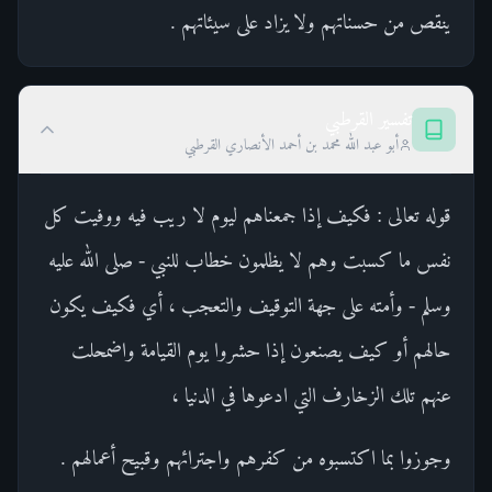
ينقص من حسناتهم ولا يزاد على سيئاتهم .
تفسير القرطبي
أبو عبد الله محمد بن أحمد الأنصاري القرطبي
قوله تعالى : فكيف إذا جمعناهم ليوم لا ريب فيه ووفيت كل
نفس ما كسبت وهم لا يظلمون خطاب للنبي - صلى الله عليه
وسلم - وأمته على جهة التوقيف والتعجب ، أي فكيف يكون
حالهم أو كيف يصنعون إذا حشروا يوم القيامة واضمحلت
عنهم تلك الزخارف التي ادعوها في الدنيا ،
وجوزوا بما اكتسبوه من كفرهم واجترائهم وقبيح أعمالهم .