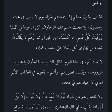
.والمعنى:
فكيف يكون حالهم إذا جمعناهم لجزاء يوم لا ريب في مجيئه
وحصوله، واضمحلت عنهم تلك الزخارف التي ادعوها في الدنيا
وَوُفِّيَتْ كُلُّ نَفْسٍ ما كَسَبَتْ من خير أو شر وَهُمْ لا يُظْلَمُونَ
شيئا، بل يجازى كل إنسان على حسب عمله،
لا شك أنهم في هذا اليوم الهائل الشديد سيفاجأون بذهاب
غرورهم، وبفساد تصورهم، وأنهم سيقعون في العذاب الأليم
الذي لا حيلة لهم في دفعه،
ولا مخلص لهم من ذوقه يَوْمَ لا يَنْفَعُ مالٌ وَلا بَنُونَ، إِلَّا مَنْ
أَتَى اللَّهَ بِقَلْبٍ سَلِيمٍ.قال الزمخشري: «روى أن أول راية ترفع