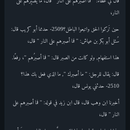
قال لي عطاء: " فما أصبرهم على النار " قال، ما يُصبِّرهم على
النار،
حين تَركوا الحق واتبعوا الباطل؟2509- حدثنا أبو كريب قال:
سُئل أبو بكر بن عياش: " فما أصبرهم على النار " قال،
هذا استفهام, ولو كانت من الصبر قال: " فما أصبرُهم "، رفعًا.
قال: يقال للرجل: " ما أصبرك ", ما الذي فعل بك هذا؟
2510- حدثني يونس قال،
أخبرنا ابن وهب قال، قال ابن زيد في قوله: " فما أصبرهم على
النار " قال،