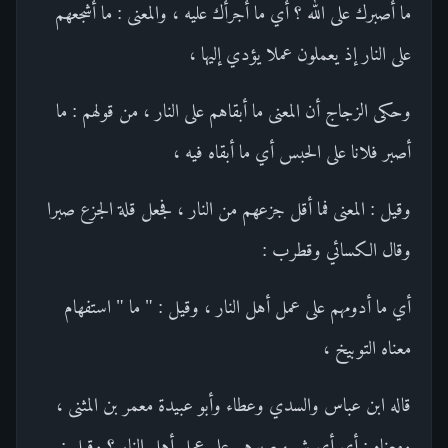
ما أصبرك على الله ؟ أي ما أجرأك عليه ، والمعنى : ما أشجعهم
على النار إذ يعملون عملا يؤدي إليها ،
وحكى الزجاج أن المعنى ما أبقاهم على النار ، من قولهم : ما
أصبر فلانا على الحبس أي ما أبقاه فيه ،
وقيل : المعنى فما أقل جزعهم من النار ، فجعل قلة الجزع صبرا
وقال الكسائي وقطرب :
أي ما أدومهم على عمل أهل النار ، وقيل : " ما " استفهام
معناه التوبيخ ،
قاله ابن عباس والسدي وعطاء وأبو عبيدة معمر بن المثنى ،
ومعناه : أي أي شيء صبرهم على عمل أهل النار ؟ وقيل :