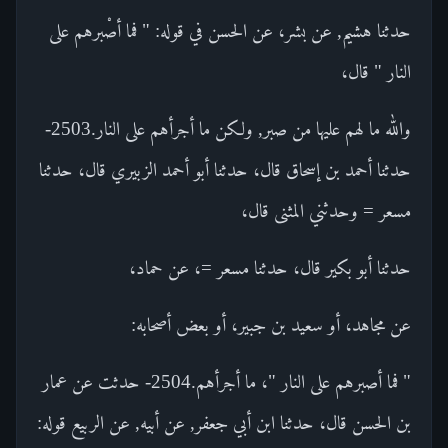
حدثنا هشيم, عن بشر، عن الحسن في قوله: " فما أصْبرهم على
النار " قال،
والله ما لهم عليها من صبر, ولكن ما أجرأهم على النار.2503-
حدثنا أحمد بن إسحاق قال، حدثنا أبو أحمد الزبيري قال، حدثنا
مسعر = وحدثني المثنى قال،
حدثنا أبو بكير قال، حدثنا مسعر =، عن حماد،
عن مجاهد، أو سعيد بن جبير، أو بعض أصحابه:
" فما أصبرهم على النار "، ما أجرأهم.2504- حدثت عن عمار
بن الحسن قال، حدثنا ابن أبي جعفر, عن أبيه, عن الربيع قوله: