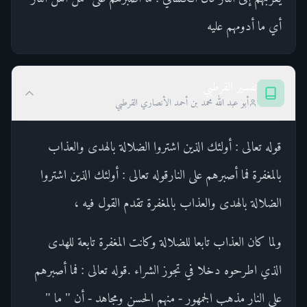
أي ما أدومهم عليه
تفسير القرطبي
أبو عبد الله محمد بن أحمد الأنصاري القرطبي
قوله تعالى : أولئك الذين اشتروا الضلالة بالهدى والعذاب
بالمغفرة فما أصبرهم على النارقوله تعالى : أولئك الذين اشتروا
الضلالة بالهدى والعذاب بالمغفرة تقدم القول فيه ،
ولما كان العذاب تابعا للضلالة وكانت المغفرة تابعة للهدى
الذي اطرحوه دخلا في تجوز الشراء .قوله تعالى : فما أصبرهم
على النار مذهب الجمهور - منهم الحسن ومجاهد - أن " ما "