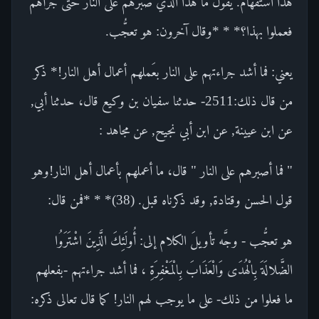
هذا استفهام. يقول ما هذا الذي صبَّرهم على النار حتى جَرأهم
فعملوا بهذا؟* * *وقال آخرون: هو تعجُّب.
يعني: فما أشد جراءتهم على النار بعَملهم أعمال أهل النار!* ذكر
من قال ذلك:2511- حدثنا سفيان بن وكيع قال، حدثنا أبي,
عن ابن عيينة, عن ابن أبي نجيح, عن مجاهد :
" فما أصبرهم على النار " قال، ما أعملهم بأعمال أهل النار!وهو
قول الحسن وقتادة, وقد ذكرناه قبل. (38)* * *فمن قال:
هو تعجُّب - وجَّه تأويلَ الكلام إلى: أُولَئِكَ الَّذِينَ اشْتَرَوُا
الضَّلالَةَ بِالْهُدَى وَالْعَذَابَ بِالْمَغْفِرَةِ ، فما أشد جراءتهم -بفعلهم
ما فعلوا من ذلك- على ما يوجب لهم النار! كما قال تعالى ذكره: