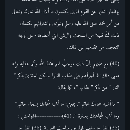
بإظهار الخبر عن القوم الذين يكتمون ما أنزل الله تبارك وتعالى
من أمر محمد صلى الله عليه وسلم ونبوَّته, واشترائهم بكتمان
ذلك ثَمنًا قليلا من السحت والرشى التي أعطوها - على وَجه
التعجب من تقدمهم على ذلك.
(40) مع علمهم بأنّ ذلك موجبٌ لهم سَخط الله وأليم عقابه.وإنما
معنى ذلك: فما أجرأهم على عذاب النار! ولكن اجتزئ بذكر "
النار " من ذكر " عذابها "، كما يقال:
" ما أشبه سخاءك بحاتم ", بمعنى: ما أشبه سَخاءك بسخاء حاتم,"
وما أشبه شَجاعتك بعنترة ". (41)---------------الهوامش :
(35) انظر ما سلف فهارس مباحث العربية .(36) انظر ما