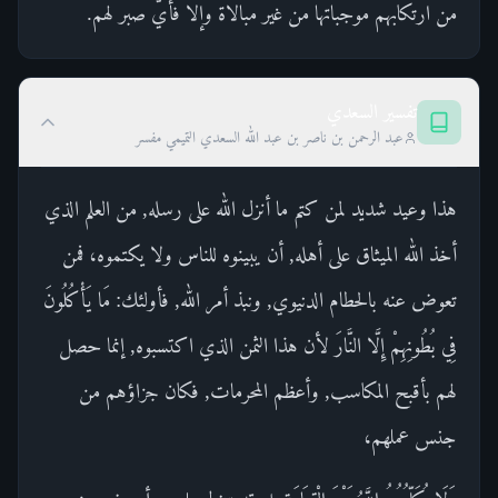
من ارتكابهم موجباتها من غير مبالاة وإلا فأيُّ صبر لهم.
تفسير السعدي
عبد الرحمن بن ناصر بن عبد الله السعدي التميمي مفسر
هذا وعيد شديد لمن كتم ما أنزل الله على رسله, من العلم الذي
أخذ الله الميثاق على أهله, أن يبينوه للناس ولا يكتموه، فمن
تعوض عنه بالحطام الدنيوي, ونبذ أمر الله, فأولئك: مَا يَأْكُلُونَ
فِي بُطُونِهِمْ إِلَّا النَّارَ لأن هذا الثمن الذي اكتسبوه, إنما حصل
لهم بأقبح المكاسب, وأعظم المحرمات, فكان جزاؤهم من
جنس عملهم،