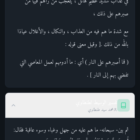
في عذاب شديد عظيم هائل ، يتعجب من رآهم فيها من
صبرهم على ذلك ،
مع شدة ما هم فيه من العذاب ، والنكال ، والأغلال عياذا
بالله من ذلك .[ وقيل معنى قوله :
( فما أصبرهم على النار ) أي : ما أدومهم لعمل المعاصي التي
تفضي بهم إلى النار ] .
تفسير الوسيط لطنطاوي
محمد سيد طنطاوي
ثم بين- سبحانه- ما هم عليه من جهل وغباء وسوء عاقبة فقال: