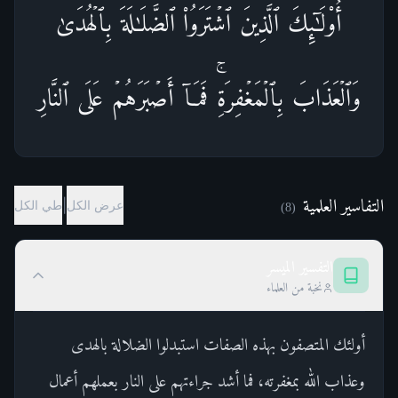
أُو۟لَـٰۤىِٕكَ ٱلَّذِینَ ٱشۡتَرَوُا۟ ٱلضَّلَـٰلَةَ بِٱلۡهُدَىٰ
وَٱلۡعَذَابَ بِٱلۡمَغۡفِرَةِۚ فَمَاۤ أَصۡبَرَهُمۡ عَلَى ٱلنَّارِ
التفاسير العلمية
|
عرض الكل
طي الكل
)
8
(
التفسير الميسر
نخبة من العلماء
أولئك المتصفون بهذه الصفات استبدلوا الضلالة بالهدى
وعذاب الله بمغفرته، فما أشد جراءتهم على النار بعملهم أعمال