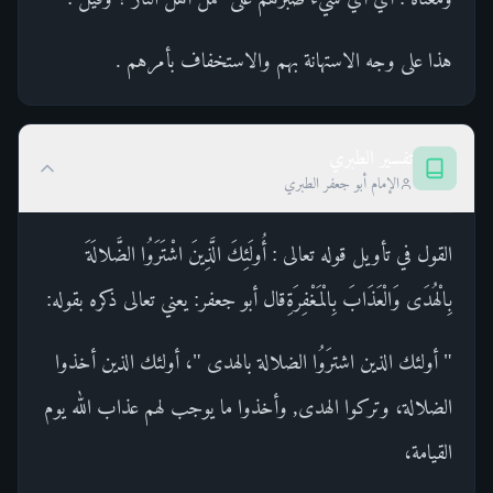
هذا على وجه الاستهانة بهم والاستخفاف بأمرهم .
تفسير الطبري
الإمام أبو جعفر الطبري
القول في تأويل قوله تعالى : أُولَئِكَ الَّذِينَ اشْتَرَوُا الضَّلالَةَ
بِالْهُدَى وَالْعَذَابَ بِالْمَغْفِرَةِقال أبو جعفر: يعني تعالى ذكره بقوله:
" أولئك الذين اشترَوُا الضلالة بالهدى "، أولئك الذين أخذوا
الضلالة، وتركوا الهدى, وأخذوا ما يوجب لهم عذاب الله يوم
القيامة،