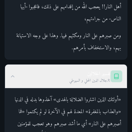
أهل النار!! يعجب الله من إقدامهم على ذلك، فاعجبوا -أيها
الناس- من جراءتهم،
ومن صبرهم على النار ومكثهم فيها. وهذا على وجه الاستهانة
بهم، والاستخفاف بأمرهم.
تفسير الجلالين
جلال الدين المحلي و السيوطي
«أولئك الذين اشتروا الضلالة بالهدى» آخذوها بدله في الدنيا
«والعذاب بالمغفرة» المعدة لهم في الآخرة لو لم يكتموا «فما
أصبرهم على النار» أي ما أشد صبرهم وهو تعجب للمؤمنين