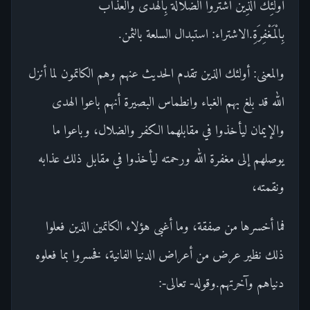
أُولئِكَ الَّذِينَ اشْتَرَوُا الضَّلالَةَ بِالْهُدى وَالْعَذابَ
بِالْمَغْفِرَةِ.الاشتراء: استبدال السلعة بالثمن.
والمعنى: أولئك الذين تقدم الحديث عنهم وهم الكاتمون لما أنزل
الله قد بلغ بهم الغباء وانطماس البصيرة أنهم باعوا الهدى
والإيمان ليأخذوا في مقابلهما الكفر والضلال، وباعوا ما
يوصلهم إلى مغفرة الله ورحمته ليأخذوا في مقابل ذلك عذابه
ونقمته،
فما أخسرها من صفقة، وما أغبى هؤلاء الكاتمين الذين فعلوا
ذلك نظير عرض من أعراض الدنيا الفانية، فخسروا بما فعلوه
دنياهم وآخرتهم.وقوله- تعالى-: