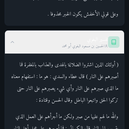
وعلى قولي الأخفش يكون الخبر محذوفا .
تفسير البغوي
الحسين بن مسعود البغوي أبو محمد
( أولئك الذين اشتروا الضلالة بالهدى والعذاب بالمغفرة فما
أصبرهم على النار ) قال عطاء والسدي : هو ما : استفهام معناه
ما الذي صبرهم على النار وأي شيء يصبرهم على النار حتى
تركوا الحق واتبعوا الباطل وقال الحسن وقتادة :
والله ما لهم عليها من صبر ولكن ما أجرأهم على العمل الذي
يقربهم إلى النار قال الكسائي : فما أصبرهم على عمل أهل النار