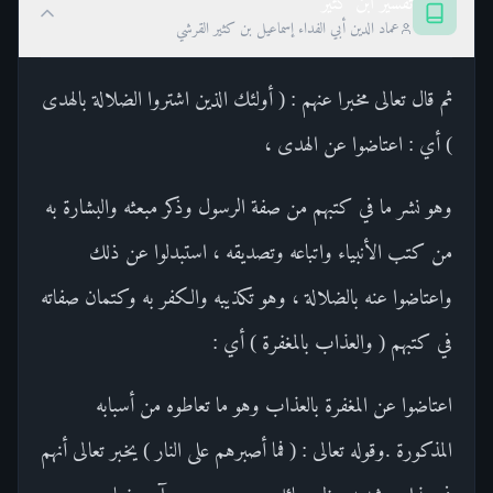
تفسير ابن كثير
عماد الدين أبي الفداء إسماعيل بن كثير القرشي
ثم قال تعالى مخبرا عنهم : ( أولئك الذين اشتروا الضلالة بالهدى
) أي : اعتاضوا عن الهدى ،
وهو نشر ما في كتبهم من صفة الرسول وذكر مبعثه والبشارة به
من كتب الأنبياء واتباعه وتصديقه ، استبدلوا عن ذلك
واعتاضوا عنه بالضلالة ، وهو تكذيبه والكفر به وكتمان صفاته
في كتبهم ( والعذاب بالمغفرة ) أي :
اعتاضوا عن المغفرة بالعذاب وهو ما تعاطوه من أسبابه
المذكورة .وقوله تعالى : ( فما أصبرهم على النار ) يخبر تعالى أنهم