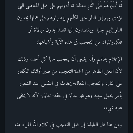
فَما أَصْبَرَهُمْ عَلَى النَّارِ معناه: فما أدومهم على عمل المعاصي التي
تؤدى بهم إلى النار حتى لكأنهم بإصرارهم على عملها يجلبون
النار إليهم جلبا. ويقصدون إليها قصدا بدون مبالاة أو
تفكر.والمراد من التعجب في هذه الآية وأشباهها،
الإعلام بحالهم وأنه ينبغي أن يتعجب منها كل أحد، وذلك
لأن المعنى الظاهر من الجملة التعجب من صبر أولئك الكفار
على النار، والتعجب انفعال- يحدث في النفس عند الشعور
بأمر يجهل سببه وهو غير جائز في حقه- تعالى- لأنه لا يخفى
عليه شيء،
ومن هنا قال العلماء: إن فعل التعجب في كلام الله المراد منه