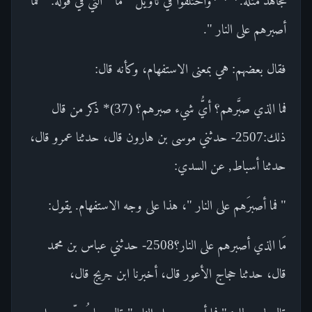
مجاهد مثله.* * *واختلفوا في تأويل " ما " التي في قوله: " فما
أصبرهم على النار ".
فقال بعضهم: هي بمعنى الاستفهام، وكأنه قال:
فما الذي صبَّرهم؟ أيُّ شيء صبرهم؟ (37)* ذكر من قال
ذلك:2507- حدثني موسى بن هارون قال، حدثنا عمرو قال،
حدثنا أسباط, عن السدي:
" فما أصبرَهم على النار "، هذا على وجه الاستفهام. يقول:
مَا الذي أصبرهم على النار؟2508- حدثني عباس بن محمد
قال، حدثنا حجاج الأعور قال، أخبرنا ابن جريج قال،