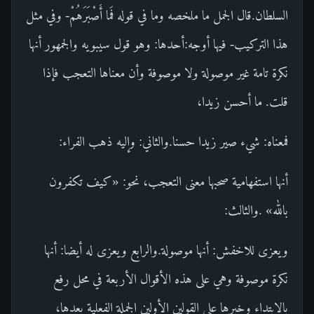
السلطان.قال الجمل ما ملخصه وما في قوله فَما أَصْبَرَهُمْ- وفي مثل
هذا التركيب- فيها أوجه:أحدها: وهو قول سيبويه والجمهور أنها
نكرة تامة غير موصولة ولا موصوفة وأن معناها التعجب فإذا
قلت. ما أحسن زيدا،
فمعناه: شيء صير زيدا حسنا.والثاني: وإليه ذهب الفراء:
أنها استفهامية صحبها معنى التعجب، نحو: «كيف تكفرون
بالله» .والثالث:
ويعزى للاخفش: أنها موصولة.والرابع ويعزى له أيضا: أنها
نكرة موصوفة وهي على هذه الأقوال الأربعة في محل رفع
بالابتداء وخبرها على القولين الأولين الجملة الفعلية بعدها،