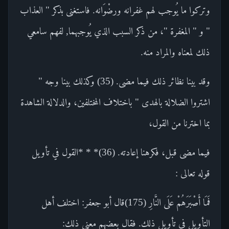
وتركوا ما يُوجب لهم غفرانه ورضْوَانه. فاستغنى بذكر " العذاب
" و " المغفرة "، من ذكر السبب الذي يُوجبهما, لفهم سامعي
ذلك لمعناه والمراد منه.
وقد بينا نظائر ذلك فيما مضى. (35) وكذلك بينا وجه "
اشتروا الضلالة بالهدى " باختلاف المختلفين، والدلالة الشاهدة
بما اخترنا من القول،
فيما مضى قبل، فكرهنا إعادته. (36)* * *القول في تأويل
قوله تعالى :
فَمَا أَصْبَرَهُمْ عَلَى النَّارِ (175)قال أبو جعفر: اختلف أهل
التأويل في تأويل ذلك. فقال بعضهم معنى ذلك: