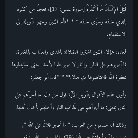
قُتِلَ الإِنْسَانُ مَا أَكْفَرَهُ [سورة عبس: 17]، تعجبًا من كفره
بالذي خَلقه وسَوَّى خلقه.* * *فأما الذين وجهوا تأويله إلى
الاستفهام،
فمعناه: هؤلاء الذين اشتروا الضلالة بالهدى والعذاب بالمغفرة،
فما أصبرهم على النار -والنار لا صبر عليها لأحد- حتى استبدلوها
بمغفرة الله فاعتاضوها منها بدلا؟* * *قال أبو جعفر:
وأولى هذه الأقوال بتأويل الآية قول من قال: ما أجرأهم على
النار, بمعنى: ما أجرأهم على عَذاب النار وأعملهم بأعمال أهلها.
وذلك أنه مسموع من العرب: " ما أصبرَ فلانًا على الله ",
بمعنى: ما أجرأ فلانًا على الله! (39) وإنما يعجب الله خَلقه