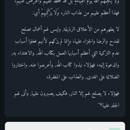
وَلَا يُكَلِّمُهُمُ اللَّهُ يَوْمَ الْقِيَامَةِ بل قد سخط عليهم وأعرض عنهم،
فهذا أعظم عليهم من عذاب النار، وَلَا يُزَكِّيهِمْ أي:
لا يطهرهم من الأخلاق الرذيلة, وليس لهم أعمال تصلح
للمدح والرضا والجزاء عليها، وإنما لم يزكهم لأنهم فعلوا أسباب
عدم التزكية التي أعظم أسبابها العمل بكتاب الله, والاهتداء به,
والدعوة إليه، فهؤلاء نبذوا كتاب الله, وأعرضوا عنه, واختاروا
الضلالة على الهدى, والعذاب على المغفرة،
فهؤلاء لا يصلح لهم إلا النار, فكيف يصبرون عليها, وأنى لهم
الجلد عليها؟"