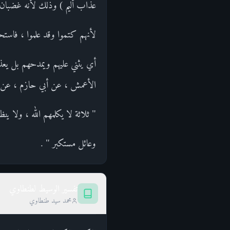
عذاب أليم ) وذلك لأنه غضبان 
لأنهم كتموا وقد علموا ، فاستحق
أي يثني عليهم ويمدحهم بل يعذب
الأعمش ، عن أبي حازم ، عن أب
" ثلاثة لا يكلمهم الله ، ولا ي
وعائل مستكبر " .
تفسير الوسيط لطنطاوي
محمد سيد طنطاوي