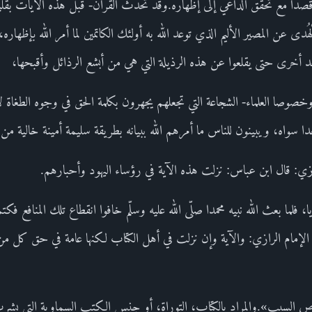
دا مع تحقق الداعي إلى إظهاره.وقد تحدث القرآن- قبل هذه الآيات بقليل- في ق
َيِّناتِ وَالْهُدى عن المصير الأليم الذي توعد الله به أولئك الكاتمين لما أمر الله ب
د أخرى حتى يقلعوا عن هذه الرذيلة التي هي من أبشع الرذائل وأقبحها،
صا العلماء- الشجاعة التي تجعلهم يجهرون بكلمة الحق في وجوه الطغاة لا 
 سواه، ويبينون للناس ما أمرهم الله ببيانه بطريقة سليمة أمينة خالية 
رازي: قال ابن عباس: نزلت هذه الآية في رؤساء اليهود وأحبارهم.
 فلما بعث الله نبيه محمدا صلّى الله عليه وسلّم خافوا انقطاع تلك المنافع فكت
 الإمام الرازي: والآية وإن نزلت في أهل الكتاب لكنها عامة في حق كل م
ص السبب».والمراد بالكتاب، التوراة، أو جنس الكتب السماوية التي بشرت با