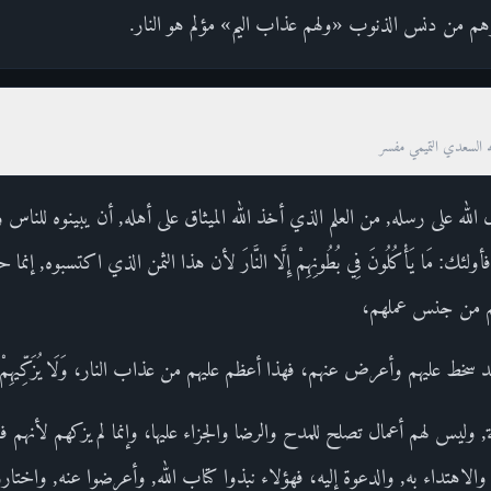
هم من دنس الذنوب «ولهم عذاب اليم» مؤلم هو النار.
ه السعدي التميمي مفسر
الله على رسله, من العلم الذي أخذ الله الميثاق على أهله, أن يبينوه للنا
ولئك: مَا يَأْكُلُونَ فِي بُطُونِهِمْ إِلَّا النَّارَ لأن هذا الثمن الذي اكتسبوه, 
م من جنس عملهم،
ْقِيَامَةِ بل قد سخط عليهم وأعرض عنهم، فهذا أعظم عليهم من عذاب النار، وَلَا يُزَكِّيهِم
وليس لهم أعمال تصلح للمدح والرضا والجزاء عليها، وإنما لم يزكهم لأنهم فع
 والاهتداء به, والدعوة إليه، فهؤلاء نبذوا كتاب الله, وأعرضوا عنه, واختار