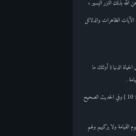
الله بذلك النزر اليسير ،
ن الآيات الظاهرات والدلائل
حياة الدنيا ( أولئك ما
امة .
كما قال تعالى : ( إن الذين يأكلون أموال اليتامى ظلما إنما يأكلون في بطونهم نارا وسيصلون سعيرا ) [ النساء : 10 ] وفي الحديث الصحيح
م القيامة ولا يزكيهم ولهم