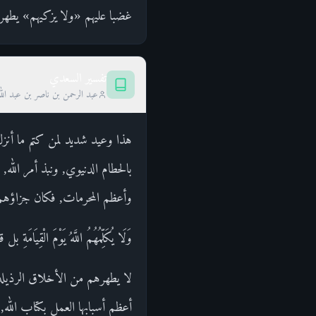
غضبا عليهم «ولا يزكيهم» يطهر
تفسير السعدي
عبد الرحمن بن ناصر بن عبد الل
هذا وعيد شديد لمن كتم ما أنزل 
بالحطام الدنيوي, ونبذ أمر الله, فأ
وأعظم المحرمات, فكان جزاؤه
وَلَا يُكَلِّمُهُمُ اللَّهُ يَوْمَ ال
لا يطهرهم من الأخلاق الرذيلة, 
أعظم أسبابها العمل بكتاب الله,