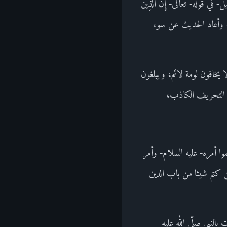
وله- تعالى- إِنَّ الَّذِينَ
إظهاره، وأعاد الحديث عن سوء
يخافون لومة لائم، ويبلغون
من التحريف الكاذب،
موا أمره- عليه السلام- وأمر
ن كتم شيئا من باب الدين
لنبي صلّى الله عليه