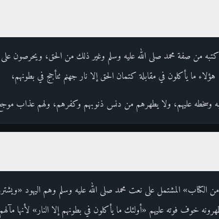
ه في كتبه من صفة محمد صلى الله عليه وسلم وغير ذلك من الحق، ويحرصو
، هؤلاء ما يأكلون في مقابلة كتمان الحق إلا نار جهنم تتأجج في بطونهم،
لغضبه وسخطه عليهم، ولا يطهرهم من دنس ذنوبهم وكفرهم، ولهم عذاب موجع
من الكتاب» المشتمل على نعت محمد صلى الله عليه وسلم وهم اليهود «ويشترون 
رونه خوف فوته عليهم «أولئك ما يأكلون في بطونهم إلا النار» لأنها مآلهم «