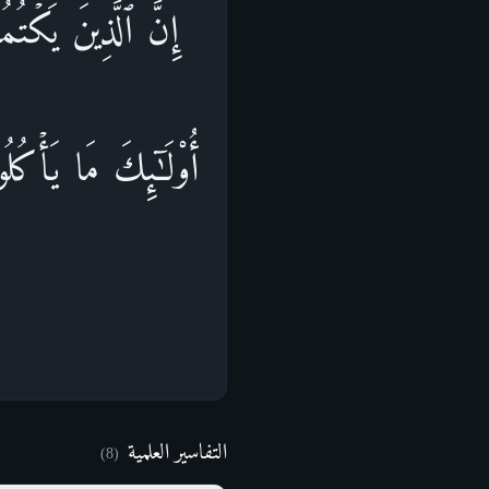
إِنَّ ٱلَّذِینَ یَكۡتُ
أُو۟لَـٰۤىِٕكَ مَا یَأۡكُلُ
التفاسير العلمية
)
8
(