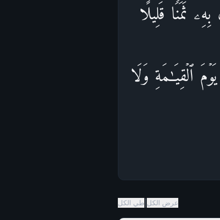
ِهِۦ ثَمَنࣰا قَلِیلًا
یَوۡمَ ٱلۡقِیَـٰمَةِ وَلَا
|
عرض الكل
طي الكل