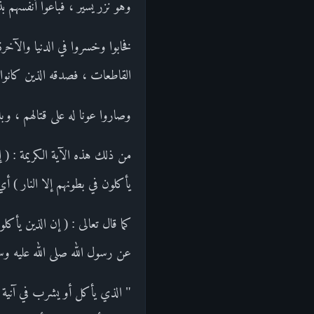
وهو نزر يسير ، فباعوا أنفسهم ب
فخابوا وخسروا في الدنيا والآخر
القاطعات ، فصدقه الذين كانوا 
وصاروا عونا له على قتالهم ، و
من ذلك هذه الآية الكريمة : ( إ
يأكلون في بطونهم إلا النار ) أي 
عن رسول الله صلى الله عليه وسل
" الذي يأكل أو يشرب في آنية ال