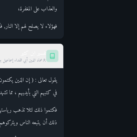
والعذاب على المغفرة،
فهؤلاء لا يصلح لهم إلا النار, ف
تفسير ابن كثير
عماد الدين أبي الفداء إسماعيل ب
يقول تعالى : ( إن الذين يكتمون )
في كتبهم التي بأيديهم ، مما تشهد 
فكتموا ذلك لئلا تذهب رياستهم 
ذلك أن يتبعه الناس ويتركوهم