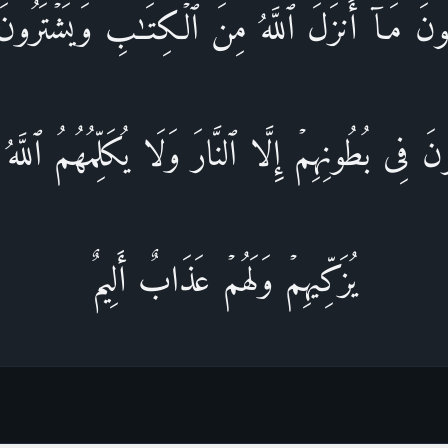
مُونَ مَاۤ أَنزَلَ ٱللَّهُ مِنَ ٱلۡكِتَـٰبِ وَیَشۡتَرُونَ ب
ونَ فِی بُطُونِهِمۡ إِلَّا ٱلنَّارَ وَلَا یُكَلِّمُهُمُ ٱللَّهُ 
یُزَكِّیهِمۡ وَلَهُمۡ عَذَابٌ أَلِیمٌ