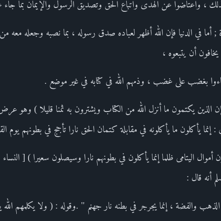
ذلك ، واعتاضوا عن الهدى واتباع الحق وتصديق الرسول والإيمان بما جاء عن 
ة ; أما في الدنيا فإن الله أظهر لعباده صدق رسوله ، بما نصبه وجعله معه م
يخافون أن يتبعوه ،
باءوا بغضب على غضب ، وذمهم الله في كتابه في غير موضع .
ن الذين يكتمون ما أنزل الله من الكتاب ويشترون به ثمنا قليلا ) وهو عرض ال
: إنما يأكلون ما يأكلونه في مقابلة كتمان الحق نارا تأجج في بطونهم يوم القي
م أنه قال :
ذهب والفضة ، إنما يجرجر في بطنه نار جهنم " .وقوله : ( ولا يكلمهم الله يو