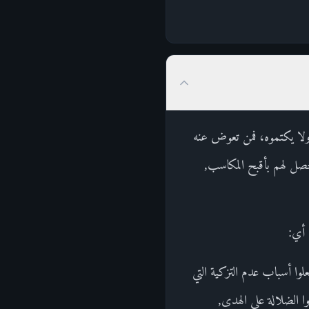
س ولا يكتموه، فمن تعوض عنه
إنما حصل لهم بأقبح المكاسب,
ْ أي:
لوا أسباب عدم التزكية التي
وا الضلالة على الهدى,