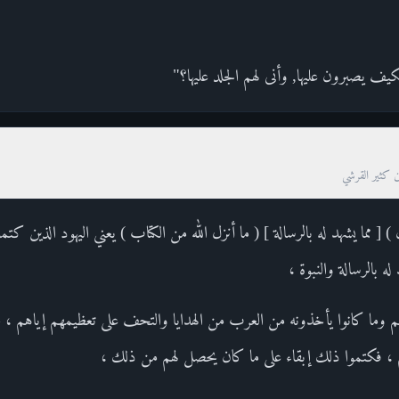
كيف يصبرون عليها, وأنى لهم الجلد عليها؟"
ن كثير القرشي
 [ مما يشهد له بالرسالة ] ( ما أنزل الله من الكتاب ) يعني اليهود الذين كتم
له بالرسالة والنبوة ،
وما كانوا يأخذونه من العرب من الهدايا والتحف على تعظيمهم إياهم ، فخش
 ، فكتموا ذلك إبقاء على ما كان يحصل لهم من ذلك ،