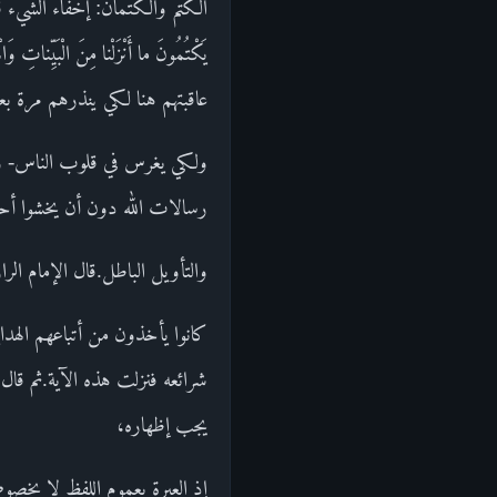
الكتم والكتمان: إخفاء الشيء قص
يَكْتُمُونَ ما أَنْزَلْنا مِنَ الْب
عاقبتهم هنا لكي ينذرهم مرة بع
ولكي يغرس في قلوب الناس- وخصو
رسالات الله دون أن يخشوا أحدا
والتأويل الباطل.قال الإمام ال
كانوا يأخذون من أتباعهم الهدايا،
شرائعه فنزلت هذه الآية.ثم قال
يجب إظهاره،
إذ العبرة بعموم اللفظ لا بخصو