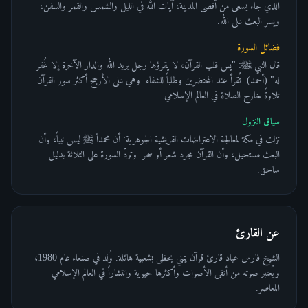
الذي جاء يسعى من أقصى المدينة، آيات الله في الليل والشمس والقمر والسفن،
ويسر البعث على الله.
فضائل السورة
قال النبي ﷺ: "يس قلب القرآن، لا يقرؤها رجل يريد الله والدار الآخرة إلا غُفر
له" (أحمد). تُقرأ عند المحتضرين وطلباً للشفاء. وهي على الأرجح أكثر سور القرآن
تلاوةً خارج الصلاة في العالم الإسلامي.
سياق النزول
نزلت في مكة لمعالجة الاعتراضات القريشية الجوهرية: أن محمداً ﷺ ليس نبياً، وأن
البعث مستحيل، وأن القرآن مجرد شعر أو سحر. وتردّ السورة على الثلاثة بدليل
ساحق.
عن القارئ
الشيخ فارس عباد قارئ قرآن يمني يحظى بشعبية هائلة. وُلد في صنعاء عام 1980،
ويُعتبر صوته من أنقى الأصوات وأكثرها حيوية وانتشاراً في العالم الإسلامي
المعاصر.