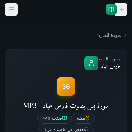
العودة للقارئ
بصوت الشيخ
فارس عباد
36
سورة يس بصوت فارس عباد - MP3
مكية
صفحة
440
حفص عن عاصم - مرتل