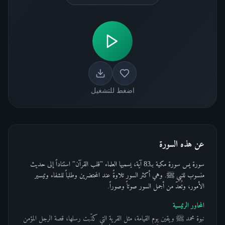
اضغط للتشغيل
عن هذه السورة
سورة يس سورة مكية بـ83 آية، يسميها العلماء "قلب القرآن" استناداً إلى حديث
منسوب للنبي ﷺ. وهي أكثر السور تلاوةً عند المحتضرين وطلباً للشفاء وتيسير
الأمور، وتُعدّ من أجمل السور صوتاً وصوراً.
المحاور الرئيسية
نبوة محمد ﷺ ويقين يوم القيامة، مثل القرية التي كذّبت رسلها، قصة الرجل المؤمن