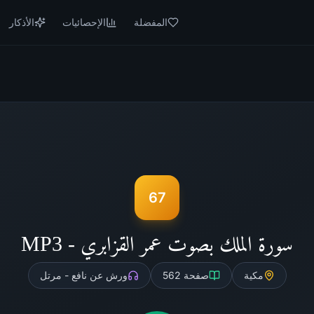
المفضلة
الإحصائيات
الأذكار
67
سورة الملك بصوت عمر القزابري - MP3
مكية
صفحة
562
ورش عن نافع - مرتل