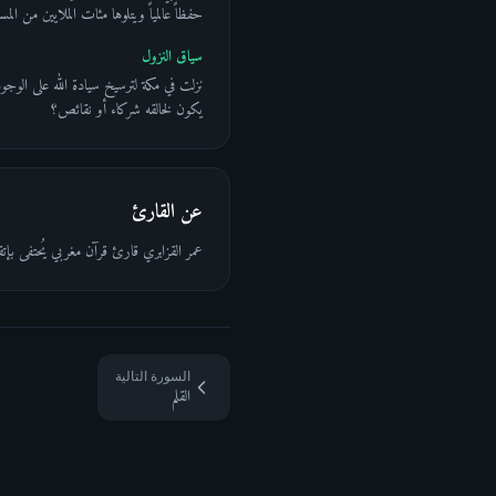
حفظاً عالمياً ويتلوها مئات الملايين من المسلم
سياق النزول
نزلت في مكة لترسيخ سيادة الله على الوجود 
يكون لخالقه شركاء أو نقائص؟
عن القارئ
عمر القزابري قارئ قرآن مغربي يُحتفى بإت
السورة التالية
القلم