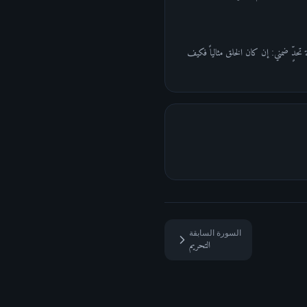
 تحدٍّ ضمني: إن كان الخلق مثالياً فكيف
السورة السابقة
التحريم