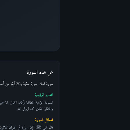
عن هذه السورة
سورة الملك سورة مكية بـ30 آية، من أحبّ السور وأكثرها تلاوةً في القرآن كله. وصفها الحديث بـ"المانعة" و"الشافعة" التي ستُجادل عن قارئها يوم القيامة وتقيه في القبر.
المحاور الرئيسية
السيادة الإلهية المطلقة وكمال الخلق بلا
وافتقار الخلق كله لرزق الله.
فضائل السورة
قال النبي ﷺ: "إن سورة في القرآن ثلاثون