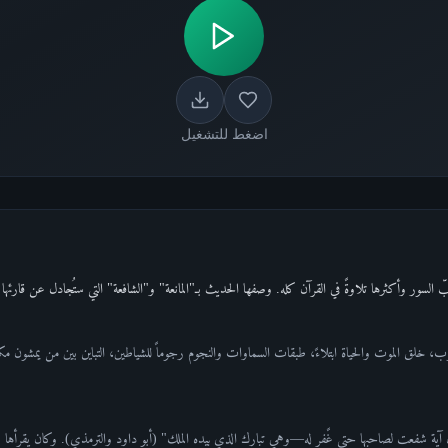
اضغط للتشغيل
 عيوب، خلق الموت والحياة ابتلاءً، طبقات السماوات والنجوم رجوماً للشياطين، التباين بين من يمشون
 آية شفعت لصاحبها حتى غًفر له—وهي تبارك الذي بيده الملك" (أبو داود والترمذي). وكان يقرأها ك