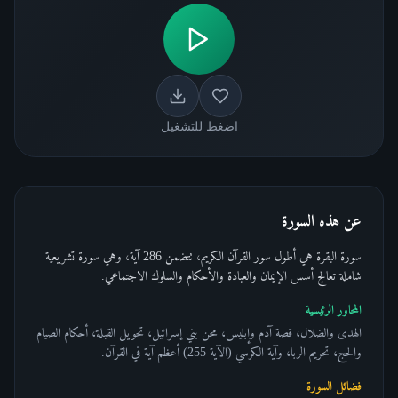
اضغط للتشغيل
عن هذه السورة
سورة البقرة هي أطول سور القرآن الكريم، تتضمن 286 آية، وهي سورة تشريعية
شاملة تعالج أسس الإيمان والعبادة والأحكام والسلوك الاجتماعي.
المحاور الرئيسية
الهدى والضلال، قصة آدم وإبليس، محن بني إسرائيل، تحويل القبلة، أحكام الصيام
والحج، تحريم الربا، وآية الكرسي (الآية 255) أعظم آية في القرآن.
فضائل السورة