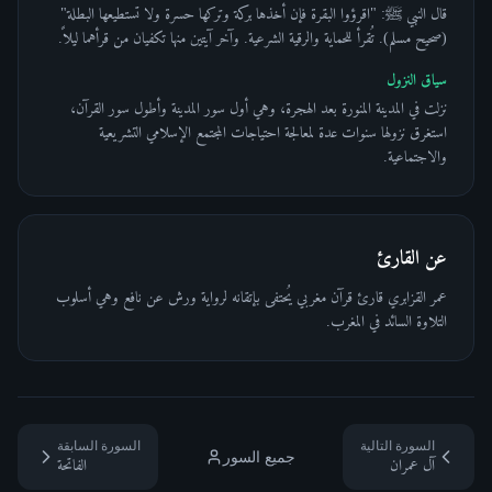
قال النبي ﷺ: "اقرؤوا البقرة فإن أخذها بركة وتركها حسرة ولا تستطيعها البطلة"
(صحيح مسلم). تُقرأ للحماية والرقية الشرعية. وآخر آيتين منها تكفيان من قرأهما ليلاً.
سياق النزول
نزلت في المدينة المنورة بعد الهجرة، وهي أول سور المدينة وأطول سور القرآن،
استغرق نزولها سنوات عدة لمعالجة احتياجات المجتمع الإسلامي التشريعية
والاجتماعية.
عن القارئ
عمر القزابري قارئ قرآن مغربي يُحتفى بإتقانه لرواية ورش عن نافع وهي أسلوب
التلاوة السائد في المغرب.
السورة التالية
السورة السابقة
جميع السور
آل عمران
الفاتحة