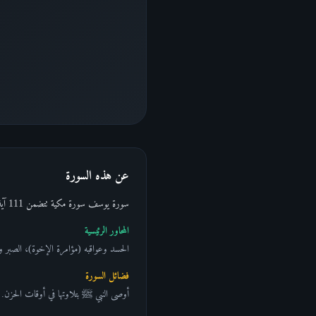
عن هذه السورة
سورة يوسف سورة مكية تتضمن 111 آية، تروي قصة النبي يوسف ﷺ كاملة من حلم طفولته حتى توليه وزارة مصر. وسمّاها الله "أحسن القصص" في السورة ذاتها.
المحاور الرئيسية
الحسد وعواقبه (مؤامرة الإخوة)، الصبر وال
فضائل السورة
أوصى النبي ﷺ بتلاوتها في أوقات الحزن. و