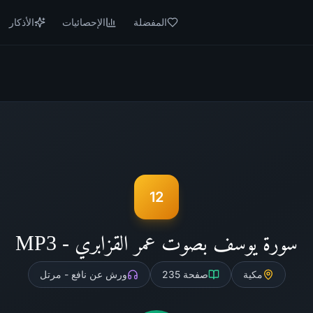
المفضلة
الإحصائيات
الأذكار
12
سورة يوسف بصوت عمر القزابري - MP3
مكية
صفحة
235
ورش عن نافع - مرتل