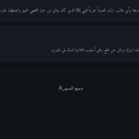
ديجة وأبي طالب. نزلت تحديداً تعزيةً للنبي ﷺ الذي كان يعاني من حزن شخصي عميق واضطهاد خار
قانه لرواية ورش عن نافع وهي أسلوب التلاوة السائد في المغرب.
جميع السور