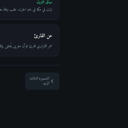
سياق النزول
نزلت في مكة في عام الحزن، عقب وفاة خ
عن القارئ
عمر القزابري قارئ قرآن مغربي يُحتفى بإت
السورة التالية
الرعد