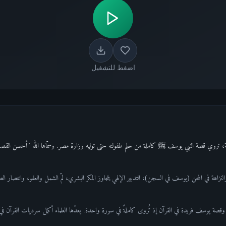
اضغط للتشغيل
نزاهة في المحن (يوسف في السجن)، التدبير الإلهي يتجاوز المكر البشري، لمّ الشمل والعفو، وانتصار الص
قصة يوسف فريدة في القرآن إذ تُروى كاملةً في سورة واحدة. يعدّها العلماء أكمل سرديات القرآن في ا