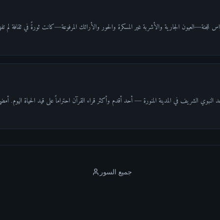
 للجنة—العيون الجارية والأشربة غير المسكرة والحور والأرائك المرفوعة—كانت ثورةً في ثقافة لم تفهم الجن
د النبوي الشريف في المدينة المنورة — أحد أقدم وأكثر قراء القرآن احتراماً على قيد الحياة اليوم. 
جميع السور