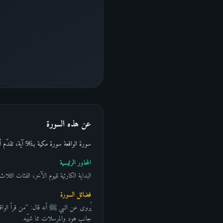
عن هذه السورة
سورة الواقعة سورة مكية بـ96 آية، تقدّم أكثر تصنيفات القيامة تفصيلاً ومنهجيةً للبشر في ثلاث فئات: السابقون وأصحاب اليمين وأصحاب الشمال، مع أوصاف حية بالغة لمصير كل فئة.
المحاور الرئيسية
البداية الكارثية لليوم الآخر، الفئات الثلا
فضائل السورة
يُروى عن النبي ﷺ أنه قال: "من قرأ الواقع
جانب هود والمرسلات مما شيّبه.