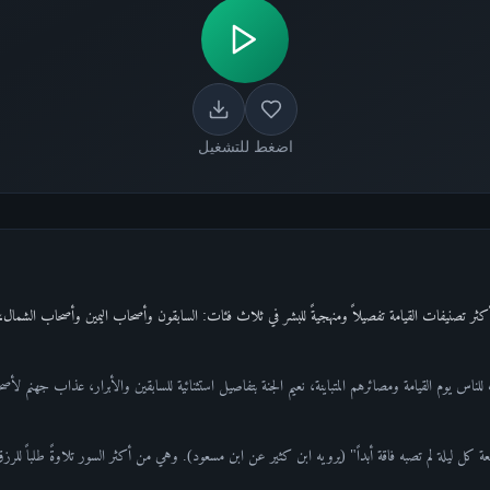
اضغط للتشغيل
ث للناس يوم القيامة ومصائرهم المتباينة، نعيم الجنة بتفاصيل استثنائية للسابقين والأبرار، عذاب جهنم لأ
ة كل ليلة لم تصبه فاقة أبداً" (يرويه ابن كثير عن ابن مسعود). وهي من أكثر السور تلاوةً طلباً للرزق