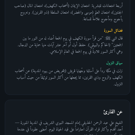
أربعة امتحانات للبشرية: امتحان الإيمان (أصحاب الكهف)، امتحان المال (صاحب
الجنتين)، امتحان العلم (موسى والخضر)، امتحان السلطة (ذو القرنين). وخروج
يأجوج ومأجوج علامةً للساعة.
فضائل السورة
قال النبي ﷺ: "من قرأ سورة الكهف في يوم الجمعة أضاء له من النور ما بين
الجمعتين" (الحاكم والبيهقي). حفظ أول أو آخر عشر آيات منها حماية من الدجال.
وهي أكثر السور تلاوةً في يوم الجمعة في العالم الإسلامي.
سياق النزول
نزلت في مكة رداً على أسئلة وجّهتها قريش (بتحريض من يهود المدينة) عن أصحاب
الكهف والروح وذي القرنين، مما يجعلها من أكثر السور توثيقاً من حيث أسباب
النزول.
عن القارئ
الشيخ علي عبد الرحمن الحذيفي إمام المسجد النبوي الشريف في المدينة المنورة —
أحد أقدم وأكثر قراء القرآن احتراماً على قيد الحياة اليوم. أمضى عقوداً في خدمة