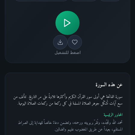
اضغط للتشغيل
عن هذه السورة
سورة الفاتحة هي أولى سور القرآن الكريم وأكثرها تلاوةً على مر التاريخ. تتألف من
سبع آيات تُشكّل جوهر الصلاة المسلمة في كل ركعة من ركعات الصلاة اليومية.
المحاور الرئيسية
تحمد الله وتمجّده، وتُقرّ بربوبيته ورحمته، وتتضمن دعاءً خالصاً للهداية إلى الصراط
المستقيم، بعيداً عن طريق المغضوب عليهم والضالين.