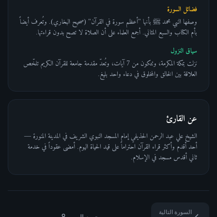
فضائل السورة
وصفها النبي محمد ﷺ بأنها "أعظم سورة في القرآن" (صحيح البخاري). وتُعرف أيضاً
بأم الكتاب والسبع المثاني. أجمع العلماء على أن الصلاة لا تصح بدون قراءتها.
سياق النزول
نزلت بمكة المكرمة، وتتكون من 7 آيات، وتُعدّ مقدمة جامعة للقرآن الكريم تلخّص
العلاقة بين الخالق والمخلوق في دعاء واحد بليغ.
عن القارئ
الشيخ علي عبد الرحمن الحذيفي إمام المسجد النبوي الشريف في المدينة المنورة —
أحد أقدم وأكثر قراء القرآن احتراماً على قيد الحياة اليوم. أمضى عقوداً في خدمة
ثاني أقدس مسجد في الإسلام.
السورة التالية
جميع السور