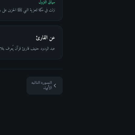
سياق النزول
نزلت في مكة لتعزية النبي ﷺ الحزين على 
عن القارئ
عبد الودود حنيف قارئ قرآن يُعرف بتلاوته 
السورة التالية
الأنبياء