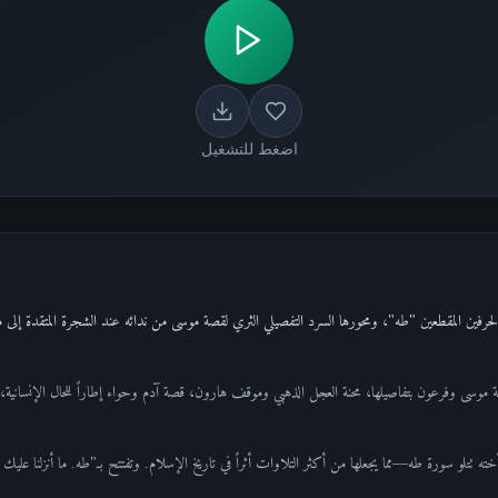
اضغط للتشغيل
موسى وفرعون بتفاصيلها، محنة العجل الذهبي وموقف هارون، قصة آدم وحواء إطاراً للحال الإنسانية، 
ه تتلو سورة طه—مما يجعلها من أكثر التلاوات أثراً في تاريخ الإسلام. وتفتتح بـ"طه. ما أنزلنا عليك 