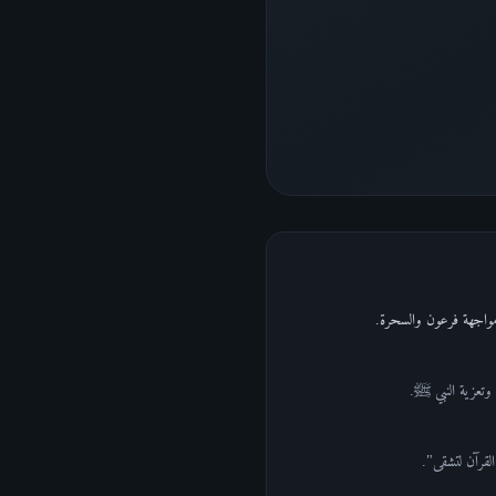
وتعزية النبي ﷺ.
القرآن لتشقى".