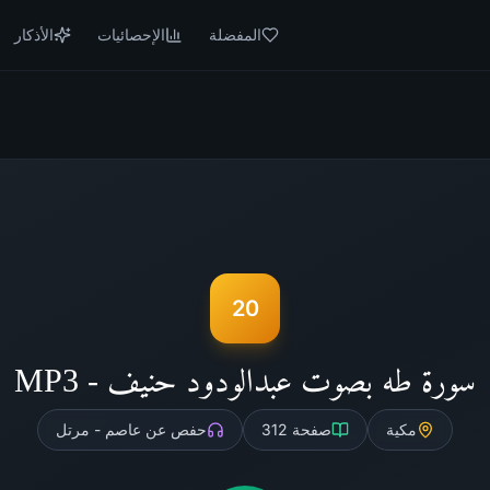
المفضلة
الإحصائيات
الأذكار
20
سورة طه بصوت عبدالودود حنيف - MP3
مكية
صفحة
312
حفص عن عاصم - مرتل