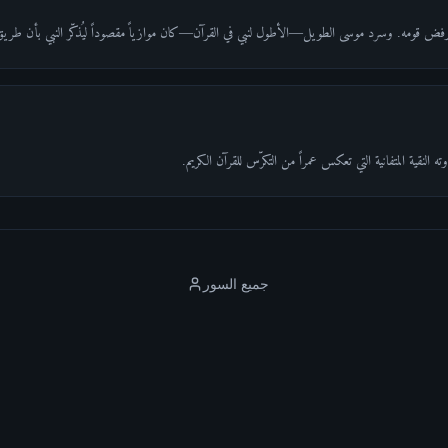
رفض قومه. وسرد موسى الطويل—الأطول لنبي في القرآن—كان موازياً مقصوداً ليُذكّر النبي بأن طريق
النقية المتفانية التي تعكس عمراً من التكرّس للقرآن الكريم.
جميع السور