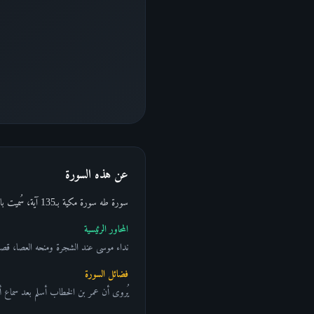
عن هذه السورة
سورة طه سورة مكية بـ135 آية، سُميت بالحرفين المقطعين "طه"، ومحورها السرد التفصيلي الثري لقصة موسى من ندائه عند الشجرة المتقدة إلى مواجهة فرعون والسحرة.
المحاور الرئيسية
نداء موسى عند الشجرة ومنحه العصا، قصة 
فضائل السورة
يُروى أن عمر بن الخطاب أسلم بعد سماع أخت