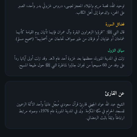
توحيد الله، قصة مريم والميلاد المعجز لعيسى، دروس غزوتَي بدر وأحد، الصبر
على المحن، والدعوة إلى أهل الكتاب.
فضائل السورة
قال النبي ﷺ: "اقرؤوا الزهراوين البقرة وآل عمران فإنهما تأتيان يوم القيامة كأنهما
غمامتان أو غيايتان أو فرقان من طير صواف تحاجان عن أصحابهما" (صحيح مسلم).
سياق النزول
نزلت في المدينة المنورة، معظمها بعد غزوة أحد عام 3هـ. وقد نزلت أولى آياتها رداً
على وفد من 60 مسيحياً من نجران جاؤوا لمناظرة النبي ﷺ حول طبيعة المسيح.
عن القارئ
الشيخ عبد الله عواد الجهني قارئ قرآن سعودي مُبجّل عالمياً وأحد الأئمة الرسميين
للمسجد الحرام في مكة المكرمة. وُلد في المدينة المنورة عام 1976، وصوته مرتبط
ارتباطاً وثيقاً بالبث الرمضاني.