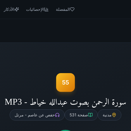
المفضلة
الإحصائيات
الأذكار
55
سورة الرحمن بصوت عبدالله خياط - MP3
مدنية
صفحة
531
حفص عن عاصم - مرتل