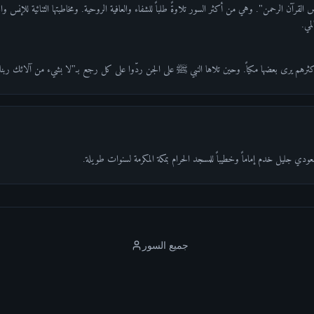
 الرحمن". وهي من أكثر السور تلاوةً طلباً للشفاء والعافية الروحية. ومخاطبتها الثنائية للإنس وال
مي.
؛ وأكثرهم يرى بعضها مكياً. وحين تلاها النبي ﷺ على الجن ردّوا على كل رجع بـ"لا بشيء من آلائك رب
ودي جليل خدم إماماً وخطيباً للمسجد الحرام بمكة المكرمة لسنوات طويلة.
جميع السور