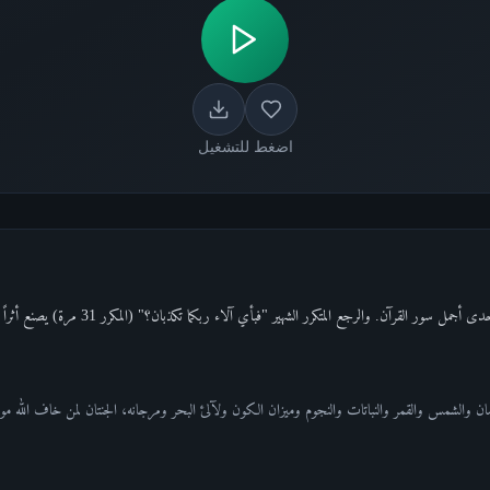
اضغط للتشغيل
سورة الرحمن سورة بـ78 آية، تُحتفى بها إحدى أجمل سور
نسان والشمس والقمر والنباتات والنجوم وميزان الكون ولآلئ البحر ومرجانه، الجنتان لمن خاف الله مو