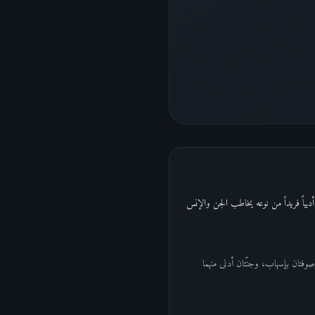
 القرآن. والرجع المتكرر الشهير "فبأي آلاء ربكما تكذبان؟" (المكرر 31 مرة) يصنع أثراً أدبياً فريداً من نوعه يخاطب الجن والإنس
صوفتان بإسهاب، وجنّتان أدنى منهما