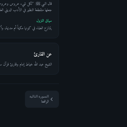
قال النبي ﷺ: "لكل شيء عروس وعروس القرآن
جعلها منقطعة النظير في الأدب الديني العال
سياق النزول
يتنازع العلماء في كونها مكيةً أم مدنية
عن القارئ
الشيخ عبد الله خياط إمام وقارئ قرآن سع
السورة التالية
الواقعة