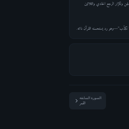
جن وتكرار الرجع الحادي والثلاثين
نا نكذّب"—وهو رد يستحسنه القرآن ذاته.
السورة السابقة
القمر