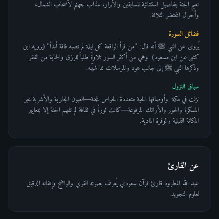
نعيم الجنة بتفاصيل استثنائية للسابقين والأبرار، عذاب جهنم لأصحاب الشمال،
وأحوال المحتضر الثلاثة.
فضائل السورة
يُروى عن النبي ﷺ أنه قال: "من قرأ الواقعة كل ليلة لم تصبه فاقة أبداً" (يرويه ابن
كثير عن ابن مسعود). وهي من أكثر السور تلاوةً طلباً للرزق والحماية من الفقر.
وذكرها النبي ﷺ إلى جانب هود والمرسلات مما شيّبه.
سياق النزول
نزلت في مكة. وأوصافها الحية متعددة الحواس للجنة—العيون الجارية والأشربة غير
المسكرة والحور والأرائك المرفوعة—كانت ثورةً في ثقافة لم تفهم الجنة إلا بمعايير
المكانة القبلية والوفرة المادية.
عن القارئ
عبد الله المطرود قارئ قرآن سعودي يُعرف بصوته القوي والواضح وإتقانه الدقيق
لعلوم التجويد.