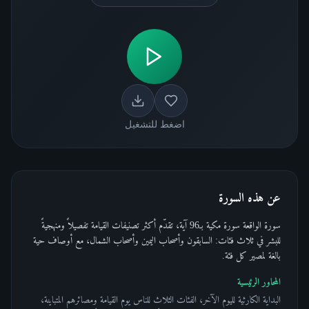
اضغط للتشغيل
عن هذه السورة
سورة الواقعة سورة مكية بـ96 آية، تقدّم أكثر تصنيفات القيامة تفصيلاً ومنهجيةً
للبشر في ثلاث فئات: السابقون وأصحاب اليمين وأصحاب الشمال، مع أوصاف حية
بالغة لمصير كل فئة.
المحاور الرئيسية
البداية الكارثية لليوم الآخر، الفئات الثلاث للناس يوم القيامة ومصائرهم المتباينة،