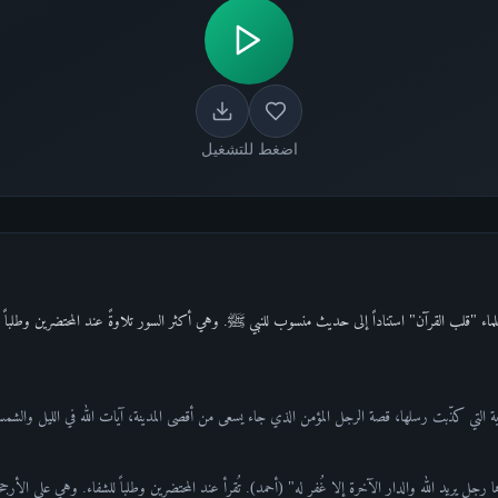
اضغط للتشغيل
ة بـ83 آية، يسميها العلماء "قلب القرآن" استناداً إلى حديث منسوب للنبي ﷺ. وهي أكثر السور تلاوةً عند المحتضرين وطل
ية التي كذّبت رسلها، قصة الرجل المؤمن الذي جاء يسعى من أقصى المدينة، آيات الله في الليل والشم
جل يريد الله والدار الآخرة إلا غُفر له" (أحمد). تُقرأ عند المحتضرين وطلباً للشفاء. وهي على الأرج