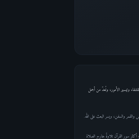
باً للشفاء وتيسير الأمور، وتُعدّ من أجمل
س والقمر والسفن، ويسر البعث على الله.
ح أكثر سور القرآن تلاوةً خارج الصلاة