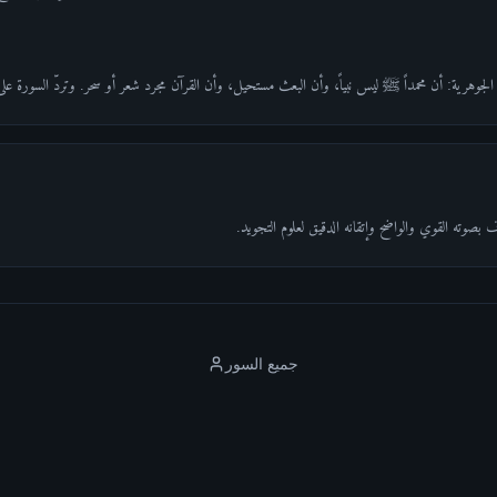
 الجوهرية: أن محمداً ﷺ ليس نبياً، وأن البعث مستحيل، وأن القرآن مجرد شعر أو سحر. وتردّ السورة على
بصوته القوي والواضح وإتقانه الدقيق لعلوم التجويد.
جميع السور