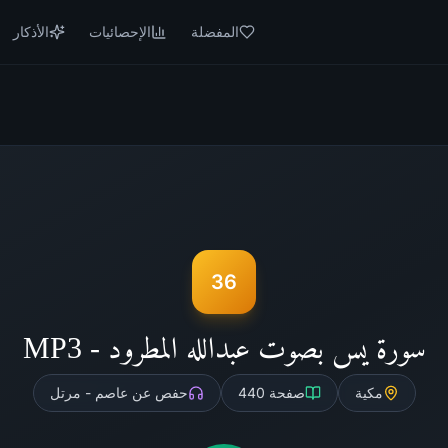
المفضلة
الإحصائيات
الأذكار
36
سورة يس بصوت عبدالله المطرود - MP3
مكية
صفحة
440
حفص عن عاصم - مرتل