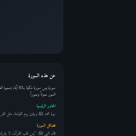
عن هذه السورة
سورة يس سورة مكي
السور صوتاً وصوراً.
المحاور الرئيسية
نبوة محمد ﷺ ويقين يوم القيامة، مثل القر
فضائل السورة
قال النبي ﷺ: "يس قلب القرآن، لا يقرؤها ر