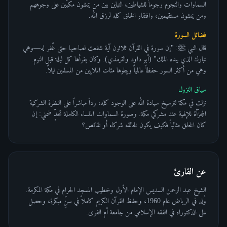
السماوات والنجوم رجوماً للشياطين، التباين بين من يمشون مكبّين على وجوههم
ومن يمشون مستقيمين، وافتقار الخلق كله لرزق الله.
فضائل السورة
قال النبي ﷺ: "إن سورة في القرآن ثلاثون آية شفعت لصاحبها حتى غًفر له—وهي
تبارك الذي بيده الملك" (أبو داود والترمذي). وكان يقرأها كل ليلة قبل النوم.
وهي من أكثر السور حفظاً عالمياً ويتلوها مئات الملايين من المسلمين ليلاً.
سياق النزول
نزلت في مكة لترسيخ سيادة الله على الوجود كله، رداً مباشراً على النظرة الشركية
المجزّأة للإلهية عند مشركي مكة. وصورة السماوات الملساء الكاملة تحدٍّ ضمني: إن
كان الخلق مثالياً فكيف يكون لخالقه شركاء أو نقائص؟
عن القارئ
الشيخ عبد الرحمن السديس الإمام الأول وخطيب المسجد الحرام في مكة المكرمة.
وُلد في الرياض عام 1960، وحفظ القرآن الكريم كاملاً في سنٍّ مبكرة، وحصل
على الدكتوراه في الفقه الإسلامي من جامعة أم القرى.