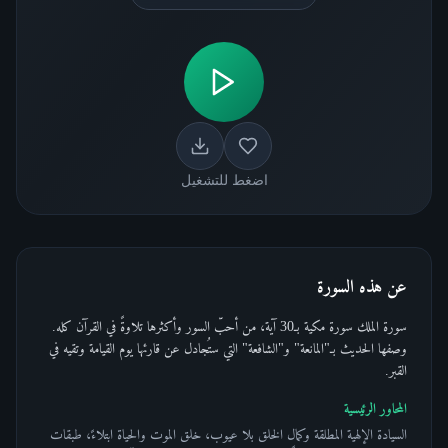
اضغط للتشغيل
عن هذه السورة
سورة الملك سورة مكية بـ30 آية، من أحبّ السور وأكثرها تلاوةً في القرآن كله.
وصفها الحديث بـ"المانعة" و"الشافعة" التي ستُجادل عن قارئها يوم القيامة وتقيه في
القبر.
المحاور الرئيسية
السيادة الإلهية المطلقة وكمال الخلق بلا عيوب، خلق الموت والحياة ابتلاءً، طبقات