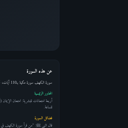
عن هذه السورة
سورة الكهف سورة مكية بـ110 آيات، تحمل أربع قصص شهيرة: أصحاب الكهف، وصاحب الجنتين، وموسى والخضر، وذو القرنين—كل منها يُجسّد امتحاناً من امتحانات البشرية.
المحاور الرئيسية
أربعة امتحانات للبشرية: امتحان الإيمان
للساعة.
فضائل السورة
قال النبي ﷺ: "من قرأ سورة الكهف في يوم 