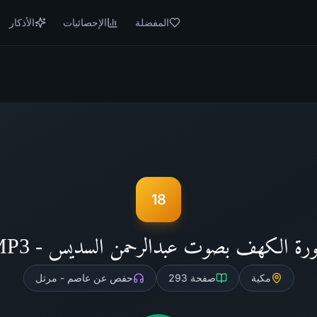
المفضلة
الإحصائيات
الأذكار
18
رة الكهف بصوت عبدالرحمن السديس - MP3
مكية
صفحة
293
حفص عن عاصم - مرتل