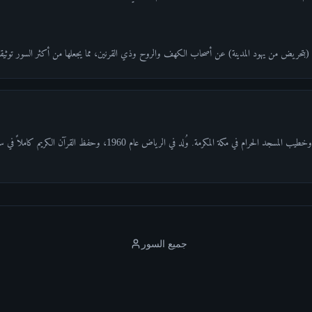
ش (بتحريض من يهود المدينة) عن أصحاب الكهف والروح وذي القرنين، مما يجعلها من أكثر السور توثي
الشيخ عبد الرحمن السديس الإمام الأول وخطيب المسجد الحرام في مكة المكرمة. وُلد
جميع السور