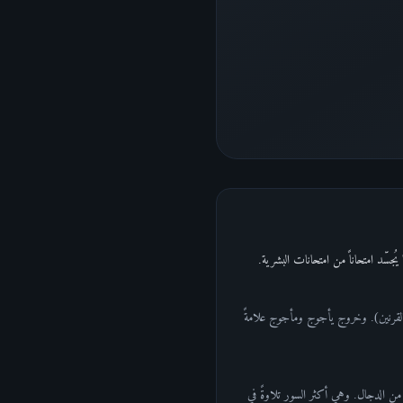
القرنين). وخروج يأجوج ومأجوج علامةً
 من الدجال. وهي أكثر السور تلاوةً في