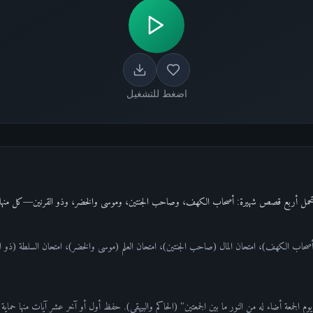
اضغط للتشغيل
 (أصحاب الكهف)، امتحان المال (صاحب الجنتين)، امتحان العلم (موسى والخضر)، امتحان السلطة (ذو 
الجمعة أضاء له من النور ما بين الجمعتين" (الحاكم والبيهقي). حفظ أول أو آخر عشر آيات منها حماية