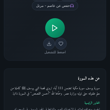
حفص عن عاصم - مرتل
اضغط للتشغيل
عن هذه السورة
سورة يوسف سورة مكية تتضمن 111 آية، تروي قصة النبي يوسف ﷺ كاملة من
حلم طفولته حتى توليه وزارة مصر. وسمّاها الله "أحسن القصص" في السورة ذاتها.
المحاور الرئيسية
الحسد وعواقبه (مؤامرة الإخوة)، الصبر والنزاهة في المحن (يوسف في السجن)،