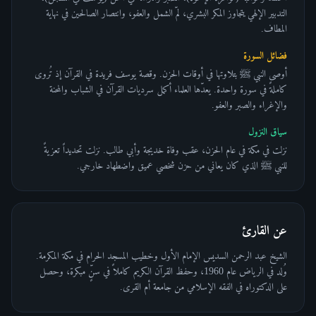
التدبير الإلهي يتجاوز المكر البشري، لمّ الشمل والعفو، وانتصار الصالحين في نهاية
المطاف.
فضائل السورة
أوصى النبي ﷺ بتلاوتها في أوقات الحزن. وقصة يوسف فريدة في القرآن إذ تُروى
كاملةً في سورة واحدة. يعدّها العلماء أكمل سرديات القرآن في الشباب والمحنة
والإغراء والصبر والعفو.
سياق النزول
نزلت في مكة في عام الحزن، عقب وفاة خديجة وأبي طالب. نزلت تحديداً تعزيةً
للنبي ﷺ الذي كان يعاني من حزن شخصي عميق واضطهاد خارجي.
عن القارئ
الشيخ عبد الرحمن السديس الإمام الأول وخطيب المسجد الحرام في مكة المكرمة.
وُلد في الرياض عام 1960، وحفظ القرآن الكريم كاملاً في سنٍّ مبكرة، وحصل
على الدكتوراه في الفقه الإسلامي من جامعة أم القرى.