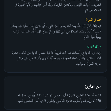
الشريف، أمهات المؤمنين ومكانتهن الكريمة، نزول أمر الحجاب، والآية الشهيرة في
الصلاة على النبي.
فضائل السورة
آية (33:56) "إن الله وملائكته يصلون على النبي يا أيها الذين آمنوا صلّوا عليه وسلّموا
تسليماً" أساسُ تقليد الصلاة على النبي ﷺ في الإسلام كله، يُردَّد مليارات المرات
يومياً حول العالم.
سياق النزول
نزلت في المدينة في أحداث عام 5هـ تقريباً، بما فيها حصار المدينة من تحالف عشرة
آلاف مقاتل. وتُفسَّر النجاة المعجزة دون معركة كبرى بأنها تدخل إلهي مباشر
تناولته السورة بإسهاب.
عن القارئ
الشيخ أبو بكر الشاطري قارئ قرآن سعودي ذو شهرة عالمية. وُلد في جدة عام
1970، ويُعرف بأسلوب تلاوته العاطفي والحزين الذي أسر المستمعين لعقود.