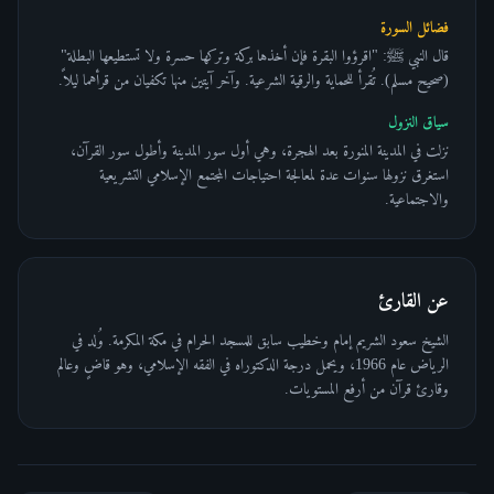
فضائل السورة
قال النبي ﷺ: "اقرؤوا البقرة فإن أخذها بركة وتركها حسرة ولا تستطيعها البطلة"
(صحيح مسلم). تُقرأ للحماية والرقية الشرعية. وآخر آيتين منها تكفيان من قرأهما ليلاً.
سياق النزول
نزلت في المدينة المنورة بعد الهجرة، وهي أول سور المدينة وأطول سور القرآن،
استغرق نزولها سنوات عدة لمعالجة احتياجات المجتمع الإسلامي التشريعية
والاجتماعية.
عن القارئ
الشيخ سعود الشريم إمام وخطيب سابق للمسجد الحرام في مكة المكرمة. وُلد في
الرياض عام 1966، ويحمل درجة الدكتوراه في الفقه الإسلامي، وهو قاضٍ وعالم
وقارئ قرآن من أرفع المستويات.