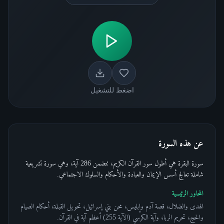
اضغط للتشغيل
عن هذه السورة
سورة البقرة هي أطول سور القرآن الكريم، تتضمن 286 آية، وهي سورة تشريعية
شاملة تعالج أسس الإيمان والعبادة والأحكام والسلوك الاجتماعي.
المحاور الرئيسية
الهدى والضلال، قصة آدم وإبليس، محن بني إسرائيل، تحويل القبلة، أحكام الصيام
والحج، تحريم الربا، وآية الكرسي (الآية 255) أعظم آية في القرآن.