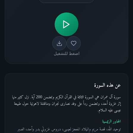
اضغط للتشغيل
عن هذه السورة
سورة آل عمران هي السورة الثالثة في القرآن الكريم وتتضمن 200 آية. نزل كثير منها
إثر غزوة أحد، وتتضمن رداً على وفد نصارى نجران ومناقشة لاهوتية حول طبيعة
عيسى عليه السلام.
المحاور الرئيسية
توحيد الله، قصة مريم والميلاد المعجز لعيسى، دروس غزوتَي بدر وأحد، الصبر