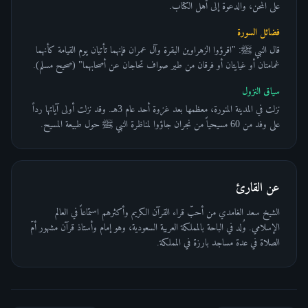
على المحن، والدعوة إلى أهل الكتاب.
فضائل السورة
قال النبي ﷺ: "اقرؤوا الزهراوين البقرة وآل عمران فإنهما تأتيان يوم القيامة كأنهما
غمامتان أو غيايتان أو فرقان من طير صواف تحاجان عن أصحابهما" (صحيح مسلم).
سياق النزول
نزلت في المدينة المنورة، معظمها بعد غزوة أحد عام 3هـ. وقد نزلت أولى آياتها رداً
على وفد من 60 مسيحياً من نجران جاؤوا لمناظرة النبي ﷺ حول طبيعة المسيح.
عن القارئ
الشيخ سعد الغامدي من أحبّ قراء القرآن الكريم وأكثرهم استماعاً في العالم
الإسلامي. وُلد في الباحة بالمملكة العربية السعودية، وهو إمام وأستاذ قرآن مشهور أمّ
الصلاة في عدة مساجد بارزة في المملكة.