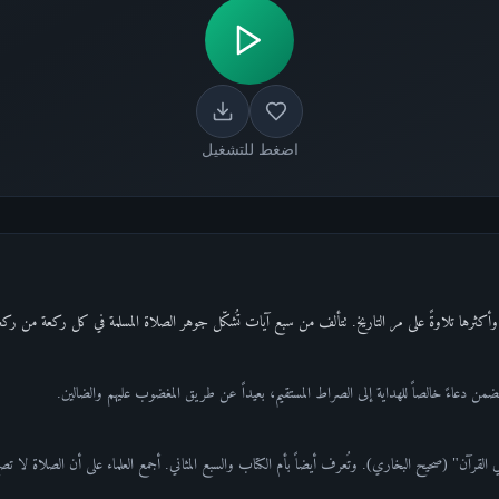
اضغط للتشغيل
وأكثرها تلاوةً على مر التاريخ. تتألف من سبع آيات تُشكّل جوهر الصلاة المسلمة في كل ركعة من ركعا
 وتتضمن دعاءً خالصاً للهداية إلى الصراط المستقيم، بعيداً عن طريق المغضوب عليهم والضالين.
لقرآن" (صحيح البخاري). وتُعرف أيضاً بأم الكتاب والسبع المثاني. أجمع العلماء على أن الصلاة لا تص