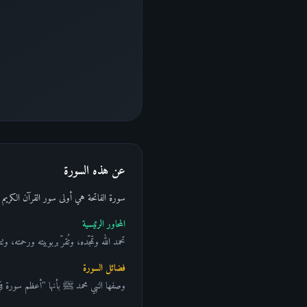
عن هذه السورة
سورة الفاتحة هي أولى سور القرآن الكريم 
المحاور الرئيسية
تحمد الله وتمجّده، وتُقرّ بربوبيته ورحمته،
فضائل السورة
وصفها النبي محمد ﷺ بأنها "أعظم سورة في ا