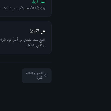
سياق النزول
نزلت بمكة المكرمة، وتتكون من 7 آيات، وتُعدّ مقدمة جامعة للقرآن الكريم تلخّص العلاقة بين الخالق والمخلوق في دعاء واحد بليغ.
عن القارئ
الشيخ سعد الغامدي من أحبّ قراء القرآن ال
بارزة في المملكة.
السورة التالية
البقرة