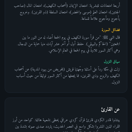
أربعة امتحانات للبشرية: امتحان الإيمان (أصحاب الكهف)، امتحان المال (صاحب
الجنتين)، امتحان العلم (موسى والخضر)، امتحان السلطة (ذو القرنين). وخروج
يأجوج ومأجوج علامةً للساعة.
فضائل السورة
قال النبي ﷺ: "من قرأ سورة الكهف في يوم الجمعة أضاء له من النور ما بين
الجمعتين" (الحاكم والبيهقي). حفظ أول أو آخر عشر آيات منها حماية من الدجال.
وهي أكثر السور تلاوةً في يوم الجمعة في العالم الإسلامي.
سياق النزول
نزلت في مكة رداً على أسئلة وجّهتها قريش (بتحريض من يهود المدينة) عن أصحاب
الكهف والروح وذي القرنين، مما يجعلها من أكثر السور توثيقاً من حيث أسباب
النزول.
عن القارئ
بيشاوا قادر الكردي قارئ قرآن كردي عراقي يحظى بشعبية هائلة. كواحد من أبرز
القراء الذين انتشروا بشكل واسع في العصر الحديث، يتردد صدى صوته بشدة بين