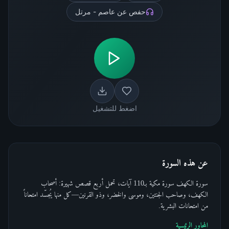
حفص عن عاصم - مرتل
اضغط للتشغيل
عن هذه السورة
سورة الكهف سورة مكية بـ110 آيات، تحمل أربع قصص شهيرة: أصحاب
الكهف، وصاحب الجنتين، وموسى والخضر، وذو القرنين—كل منها يُجسّد امتحاناً
من امتحانات البشرية.
المحاور الرئيسية