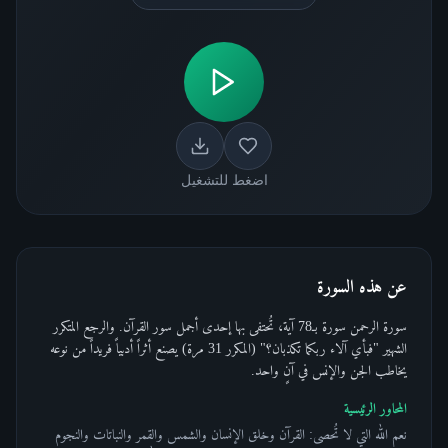
اضغط للتشغيل
عن هذه السورة
سورة الرحمن سورة بـ78 آية، تُحتفى بها إحدى أجمل سور القرآن. والرجع المتكرر
الشهير "فبأي آلاء ربكما تكذبان؟" (المكرر 31 مرة) يصنع أثراً أدبياً فريداً من نوعه
يخاطب الجن والإنس في آنٍ واحد.
المحاور الرئيسية
نعم الله التي لا تُحصى: القرآن وخلق الإنسان والشمس والقمر والنباتات والنجوم