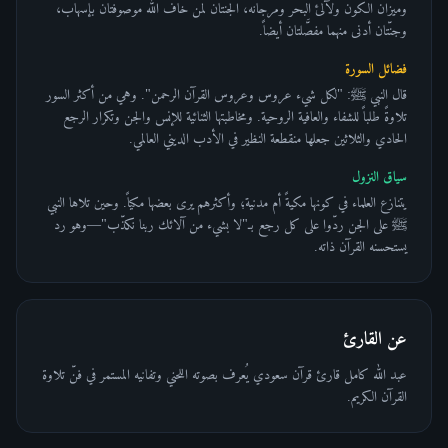
وميزان الكون ولآلئ البحر ومرجانه، الجنتان لمن خاف الله موصوفتان بإسهاب،
وجنّتان أدنى منهما مفصَّلتان أيضاً.
فضائل السورة
قال النبي ﷺ: "لكل شيء عروس وعروس القرآن الرحمن". وهي من أكثر السور
تلاوةً طلباً للشفاء والعافية الروحية. ومخاطبتها الثنائية للإنس والجن وتكرار الرجع
الحادي والثلاثين جعلها منقطعة النظير في الأدب الديني العالمي.
سياق النزول
يتنازع العلماء في كونها مكيةً أم مدنية؛ وأكثرهم يرى بعضها مكياً. وحين تلاها النبي
ﷺ على الجن ردّوا على كل رجع بـ"لا بشيء من آلائك ربنا نكذّب"—وهو رد
يستحسنه القرآن ذاته.
عن القارئ
عبد الله كامل قارئ قرآن سعودي يُعرف بصوته اللحني وتفانيه المستمر في فنّ تلاوة
القرآن الكريم.