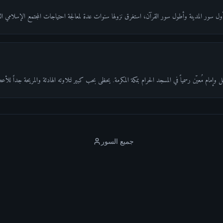
 أول سور المدينة وأطول سور القرآن، استغرق نزولها سنوات عدة لمعالجة احتياجات المجتمع الإسلامي ال
وإمام مُعيّن رسمياً في المسجد الحرام بمكة المكرمة. يحظى بحب كبير لتلاوته الهادئة والمريحة جداً للأ
جميع السور