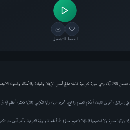
اضغط للتشغيل
أحكام والسلوك الاجتماعي.
 تحويل القبلة، أحكام الصيام والحج، تحريم الربا، وآية الكرسي (الآية 255) أعظم آية في القرآن.
ة وتركها حسرة ولا تستطيعها البطلة" (صحيح مسلم). تُقرأ للحماية والرقية الشرعية. وآخر آيتين منها تكفيان