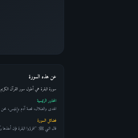
عن هذه السورة
سورة البقرة هي أطول سور القرآن الكريم، تتضمن 286 آية، وهي سورة تشريعية شاملة تعالج أسس الإيمان والعبادة وال
المحاور الرئيسية
الهدى والضلال، قصة آدم وإبليس، محن بني إسرائيل،
فضائل السورة
قال النبي ﷺ: "اقرؤوا البقرة فإن أخذها برك