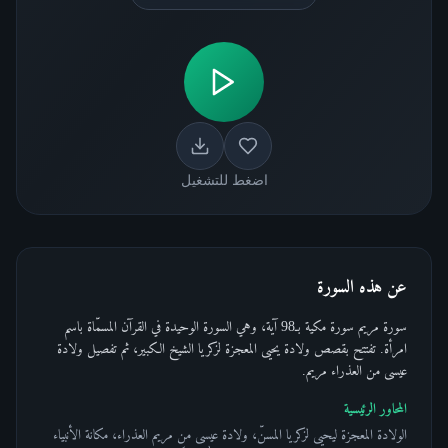
اضغط للتشغيل
عن هذه السورة
سورة مريم سورة مكية بـ98 آية، وهي السورة الوحيدة في القرآن المسمّاة باسم
امرأة. تفتتح بقصص ولادة يحيى المعجزة لزكريا الشيخ الكبير، ثم تفصيل ولادة
عيسى من العذراء مريم.
المحاور الرئيسية
الولادة المعجزة ليحيى لزكريا المسنّ، ولادة عيسى من مريم العذراء، مكانة الأنبياء