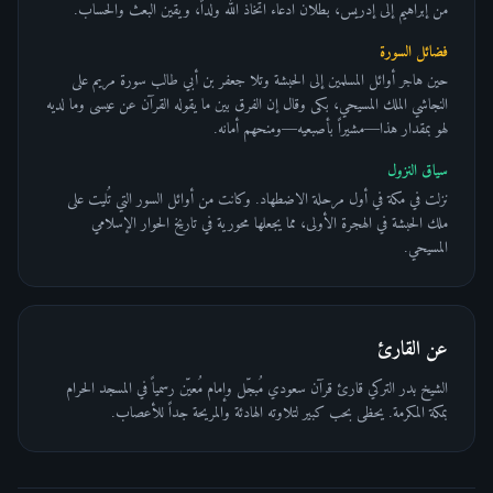
من إبراهيم إلى إدريس، بطلان ادعاء اتخاذ الله ولداً، ويقين البعث والحساب.
فضائل السورة
حين هاجر أوائل المسلمين إلى الحبشة وتلا جعفر بن أبي طالب سورة مريم على
النجاشي الملك المسيحي، بكى وقال إن الفرق بين ما يقوله القرآن عن عيسى وما لديه
لهو بمقدار هذا—مشيراً بأصبعيه—ومنحهم أمانه.
سياق النزول
نزلت في مكة في أول مرحلة الاضطهاد. وكانت من أوائل السور التي تُليت على
ملك الحبشة في الهجرة الأولى، مما يجعلها محورية في تاريخ الحوار الإسلامي
المسيحي.
عن القارئ
الشيخ بدر التركي قارئ قرآن سعودي مُبجّل وإمام مُعيّن رسمياً في المسجد الحرام
بمكة المكرمة. يحظى بحب كبير لتلاوته الهادئة والمريحة جداً للأعصاب.