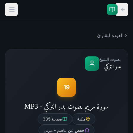
العودة للقارئ
بصوت الشيخ
بدر التركي
19
سورة مريم بصوت بدر التركي - MP3
مكية
صفحة
305
حفص عن عاصم - مرتل