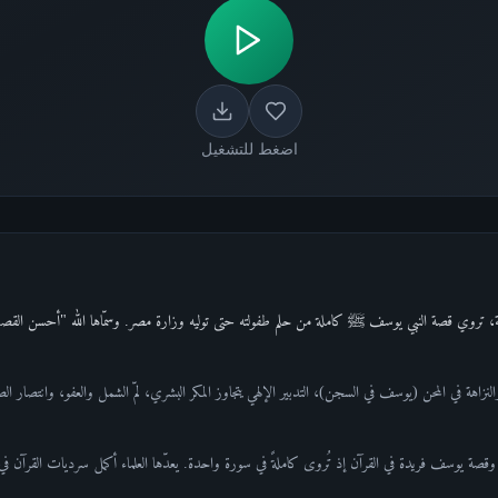
اضغط للتشغيل
نزاهة في المحن (يوسف في السجن)، التدبير الإلهي يتجاوز المكر البشري، لمّ الشمل والعفو، وانتصار الص
قصة يوسف فريدة في القرآن إذ تُروى كاملةً في سورة واحدة. يعدّها العلماء أكمل سرديات القرآن في ا