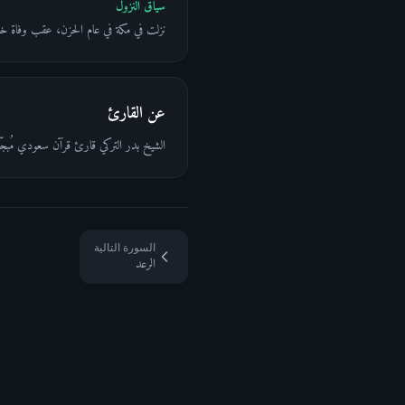
سياق النزول
نزلت في مكة في عام الحزن، عقب وفاة خ
عن القارئ
الشيخ بدر التركي قارئ قرآن سعودي مُبجّل 
السورة التالية
الرعد