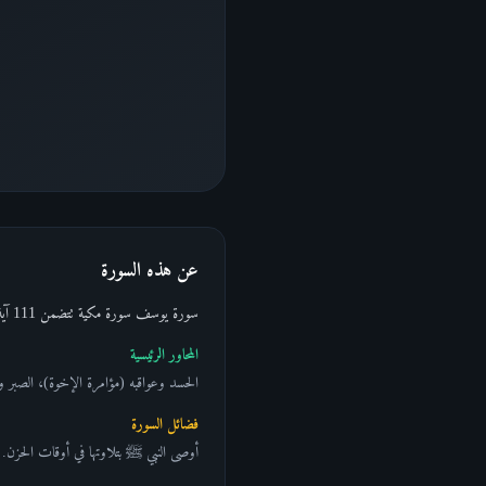
عن هذه السورة
سورة يوسف سورة مكية تتضمن 111 آية، تروي قصة النبي يوسف ﷺ كاملة من حلم طفولته حتى توليه وزارة مصر. وسمّاها الله "أحسن القصص" في السورة ذاتها.
المحاور الرئيسية
الحسد وعواقبه (مؤامرة الإخوة)، الصبر وال
فضائل السورة
أوصى النبي ﷺ بتلاوتها في أوقات الحزن. و