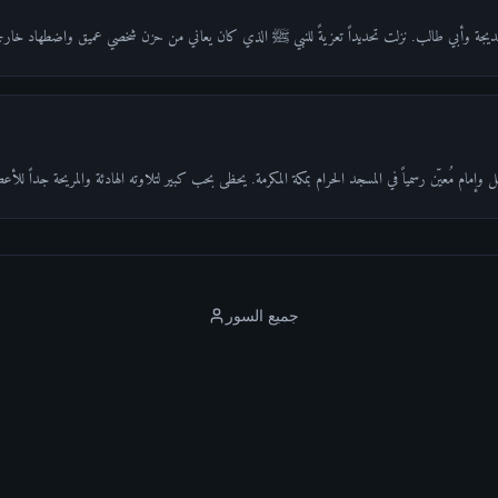
ديجة وأبي طالب. نزلت تحديداً تعزيةً للنبي ﷺ الذي كان يعاني من حزن شخصي عميق واضطهاد خار
وإمام مُعيّن رسمياً في المسجد الحرام بمكة المكرمة. يحظى بحب كبير لتلاوته الهادئة والمريحة جداً للأ
جميع السور