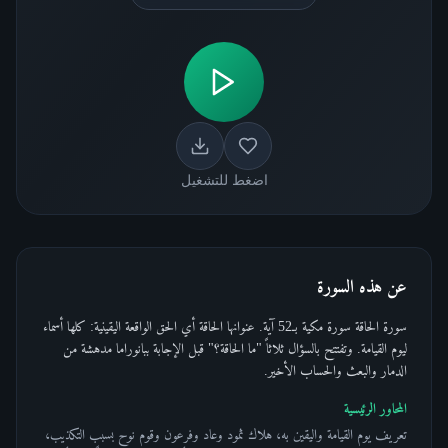
اضغط للتشغيل
عن هذه السورة
سورة الحاقة سورة مكية بـ52 آية. عنوانها الحاقة أي الحق الواقعة اليقينية: كلها أسماء
ليوم القيامة. وتفتتح بالسؤال ثلاثاً "ما الحاقة؟" قبل الإجابة ببانوراما مدهشة من
الدمار والبعث والحساب الأخير.
المحاور الرئيسية
تعريف يوم القيامة واليقين به، هلاك ثمود وعاد وفرعون وقوم نوح بسبب التكذيب،