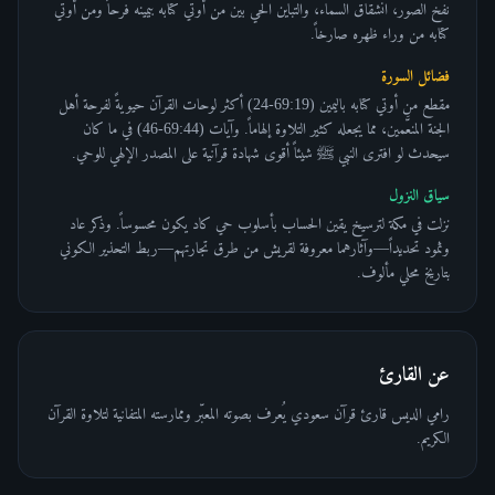
نفخ الصور، انشقاق السماء، والتباين الحي بين من أوتي كتابه بيمينه فرحاً ومن أوتي
كتابه من وراء ظهره صارخاً.
فضائل السورة
مقطع من أوتي كتابه باليمين (69:19-24) أكثر لوحات القرآن حيويةً لفرحة أهل
الجنة المنعَّمين، مما يجعله كثير التلاوة إلهاماً. وآيات (69:44-46) في ما كان
سيحدث لو افترى النبي ﷺ شيئاً أقوى شهادة قرآنية على المصدر الإلهي للوحي.
سياق النزول
نزلت في مكة لترسيخ يقين الحساب بأسلوب حي كاد يكون محسوساً. وذكر عاد
وثمود تحديداً—وآثارهما معروفة لقريش من طرق تجارتهم—ربط التحذير الكوني
بتاريخ محلي مألوف.
عن القارئ
رامي الديس قارئ قرآن سعودي يُعرف بصوته المعبّر وممارسته المتفانية لتلاوة القرآن
الكريم.