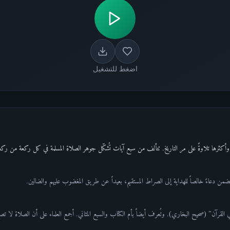
اضغط للتشغيل
وأكثرها تلاوةً على مر التاريخ. تتألف من سبع آيات تُشكّل جوهر الصلاة المسلمة في كل ركعة من ركعا
 وتتضمن دعاءً خالصاً للهداية إلى الصراط المستقيم، بعيداً عن طريق المغضوب عليهم والضالين.
لقرآن" (صحيح البخاري). وتُعرف أيضاً بأم الكتاب والسبع المثاني. أجمع العلماء على أن الصلاة لا تص