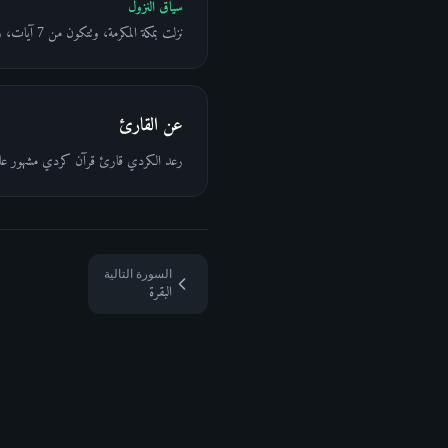
سياق النزول
نزلت بمكة المكرمة، وتتكون من 7 آيات، وتُعدّ مقدمة جامعة للقرآن الكريم تلخّص العلاقة بين الخالق والمخلوق في دعاء واحد بليغ.
عن القارئ
رعد الكردي قارئ قرآن كردي مشهور عالمياً من كركوك بالعراق. وُلد عام 1991، ويمثل جيلاً شاباً 
السورة التالية
البقرة