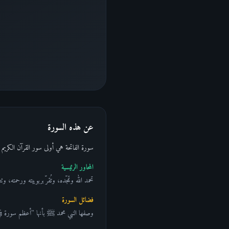
عن هذه السورة
سورة الفاتحة هي أولى سور القرآن الكريم 
المحاور الرئيسية
تحمد الله وتمجّده، وتُقرّ بربوبيته ورحمته،
فضائل السورة
وصفها النبي محمد ﷺ بأنها "أعظم سورة في ا