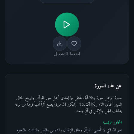
اضغط للتشغيل
عن هذه السورة
سورة الرحمن سورة بـ78 آية، تُحتفى بها إحدى أجمل سور القرآن. والرجع المتكرر
الشهير "فبأي آلاء ربكما تكذبان؟" (المكرر 31 مرة) يصنع أثراً أدبياً فريداً من نوعه
يخاطب الجن والإنس في آنٍ واحد.
المحاور الرئيسية
نعم الله التي لا تُحصى: القرآن وخلق الإنسان والشمس والقمر والنباتات والنجوم