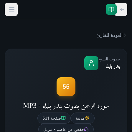
العودة للقارئ
بصوت الشيخ
بندر بليله
55
سورة الرحمن بصوت بندر بليله - MP3
مدنية
صفحة
531
حفص عن عاصم - مرتل