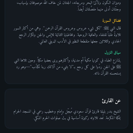
وميزان الكون ولآلئ البحر ومرجانه، الجنتان لمن خاف الله موصوفتان بإسهاب،
وجنّتان أدنى منهما مفصَّلتان أيضاً.
فضائل السورة
قال النبي ﷺ: "لكل شيء عروس وعروس القرآن الرحمن". وهي من أكثر السور
تلاوةً طلباً للشفاء والعافية الروحية. ومخاطبتها الثنائية للإنس والجن وتكرار الرجع
الحادي والثلاثين جعلها منقطعة النظير في الأدب الديني العالمي.
سياق النزول
يتنازع العلماء في كونها مكيةً أم مدنية؛ وأكثرهم يرى بعضها مكياً. وحين تلاها النبي
ﷺ على الجن ردّوا على كل رجع بـ"لا بشيء من آلائك ربنا نكذّب"—وهو رد
يستحسنه القرآن ذاته.
عن القارئ
الشيخ بندر بليلة قارئ قرآن سعودي مُبجّل وإمام وخطيب رسمي في المسجد الحرام
بمكة المكرمة. تُعد تلاوته ركيزة أساسية في بث صلوات الحرم المكي.