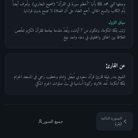
وصفها النبي محمد ﷺ بأنها "أعظم سورة في القرآن" (صحيح البخاري). وتُعرف أيضاً
بأم الكتاب والسبع المثاني. أجمع العلماء على أن الصلاة لا تصح بدون قراءتها.
سياق النزول
نزلت بمكة المكرمة، وتتكون من 7 آيات، وتُعدّ مقدمة جامعة للقرآن الكريم تلخّص
العلاقة بين الخالق والمخلوق في دعاء واحد بليغ.
عن القارئ
الشيخ بندر بليلة قارئ قرآن سعودي مُبجّل وإمام وخطيب رسمي في المسجد الحرام
بمكة المكرمة. تُعد تلاوته ركيزة أساسية في بث صلوات الحرم المكي.
السورة التالية
جميع السور
البقرة