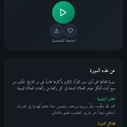
اضغط للتشغيل
عن هذه السورة
سورة الفاتحة هي أولى سور القرآن الكريم وأكثرها تلاوةً على مر التاريخ. تتألف من
سبع آيات تُشكّل جوهر الصلاة المسلمة في كل ركعة من ركعات الصلاة اليومية.
المحاور الرئيسية
تحمد الله وتمجّده، وتُقرّ بربوبيته ورحمته، وتتضمن دعاءً خالصاً للهداية إلى الصراط
المستقيم، بعيداً عن طريق المغضوب عليهم والضالين.
فضائل السورة