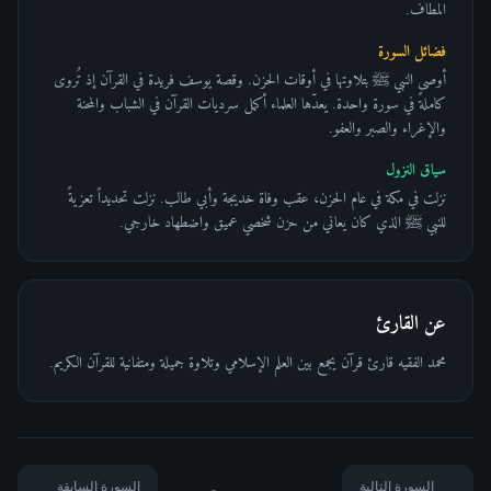
المطاف.
فضائل السورة
أوصى النبي ﷺ بتلاوتها في أوقات الحزن. وقصة يوسف فريدة في القرآن إذ تُروى
كاملةً في سورة واحدة. يعدّها العلماء أكمل سرديات القرآن في الشباب والمحنة
والإغراء والصبر والعفو.
سياق النزول
نزلت في مكة في عام الحزن، عقب وفاة خديجة وأبي طالب. نزلت تحديداً تعزيةً
للنبي ﷺ الذي كان يعاني من حزن شخصي عميق واضطهاد خارجي.
عن القارئ
محمد الفقيه قارئ قرآن يجمع بين العلم الإسلامي وتلاوة جميلة ومتفانية للقرآن الكريم.
السورة التالية
السورة السابقة