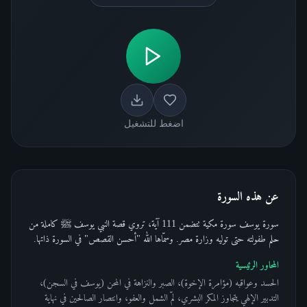
اضغط للتشغيل
عن هذه السورة
سورة يوسف سورة مكية تتضمن 111 آية، تروي قصة النبي يوسف ﷺ كاملة من
حلم طفولته حتى توليه وزارة مصر. وسمّاها الله "أحسن القصص" في السورة ذاتها.
المحاور الرئيسية
الحسد وعواقبه (مؤامرة الإخوة)، الصبر والنزاهة في المحن (يوسف في السجن)،
التدبير الإلهي يتجاوز المكر البشري، لمّ الشمل والعفو، وانتصار الصالحين في نهاية